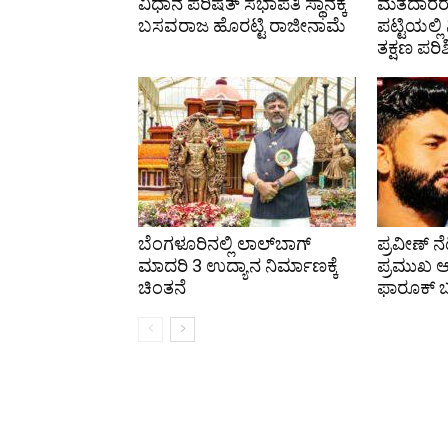
ವಿಧಾನ ಪರಿಷತ್ ಸಭಾಪತಿ ಸ್ಥಾನಕ್ಕೆ
ಮತದಾರರೇ
ಬಸವರಾಜ ಹೊರಟ್ಟಿ ರಾಜೀನಾಮೆ
ಪಟ್ಟಿಯಲ್ಲ
ತಕ್ಷಣ ಪರಿ
ಬೆಂಗಳೂರಿನಲ್ಲಿ ಲಾಲ್‌ಬಾಗ್
ಪ್ರವೀಣ್ ನೆ
ಮಾದರಿ 3 ಉದ್ಯಾನ ನಿರ್ಮಾಣಕ್ಕೆ
ಪ್ರಮುಖ
ಚಿಂತನೆ
ಫಾರೂಕ್