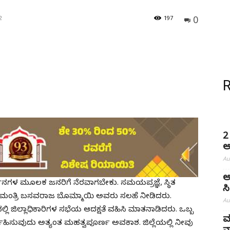
0
2
197
2
ಅ
Au
ಅ
ನಗಳ ಮೂಲಕ ಜನರಿಗೆ ನೆರವಾಗಬೇಕು. ಸಮಯಪ್ರಜ್ಞೆ, ಸ್ಥಿತ
ಸ
್ಯಮಂತ್ರಿ ಬಸವರಾಜ ಬೊಮ್ಮಾಯಿ ಅವರು ಸಲಹೆ ನೀಡಿದರು.
Au
ಜಿಲ್ಲಾಧಿಕಾರಿಗಳ ಸಭೆಯ ಆದಕ್ಷತೆ ವಹಿಸಿ ಮಾತನಾಡಿದರು. ಒಬ್ಬ
ಮ
್ವಹಿಸುವುದು ಅತ್ಯಂತ ಮಹತ್ವಪೂರ್ಣ ಅವಕಾಶ. ಜಿಲ್ಲೆಯಲ್ಲಿ ನೀವು