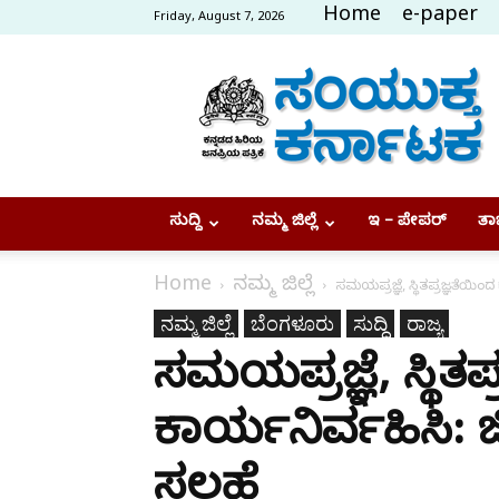
Home
e-paper
Friday, August 7, 2026
Samyukta
Karnataka
ಸುದ್ದಿ
ನಮ್ಮ ಜಿಲ್ಲೆ
ಇ – ಪೇಪರ್
ತಾಜ
Home
ನಮ್ಮ ಜಿಲ್ಲೆ
ಸಮಯಪ್ರಜ್ಞೆ, ಸ್ಥಿತಪ್ರಜ್ಞತೆಯಿಂ
ನಮ್ಮ ಜಿಲ್ಲೆ
ಬೆಂಗಳೂರು
ಸುದ್ದಿ
ರಾಜ್ಯ
ಸಮಯಪ್ರಜ್ಞೆ, ಸ್ಥಿತಪ
ಕಾರ್ಯನಿರ್ವಹಿಸಿ: ಜ
ಸಲಹೆ