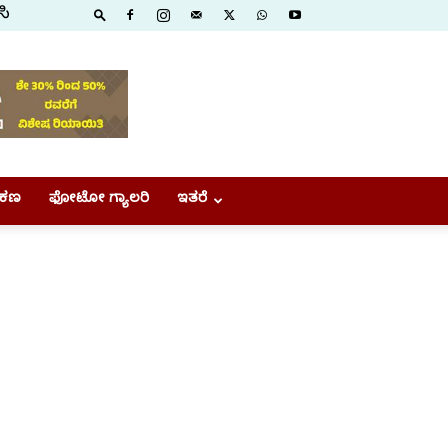
ಸಿ
ಕಣ
ಫೋಟೋ ಗ್ಯಾಲರಿ
ಇತರೆ