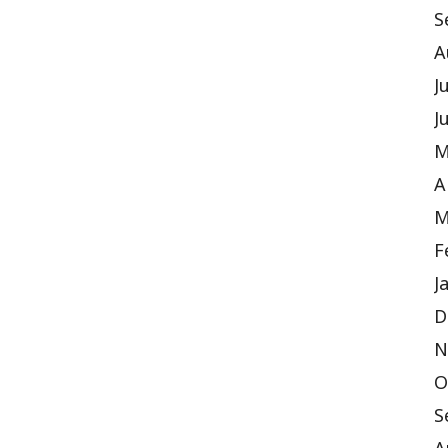
S
A
J
J
M
A
M
F
J
D
N
O
S