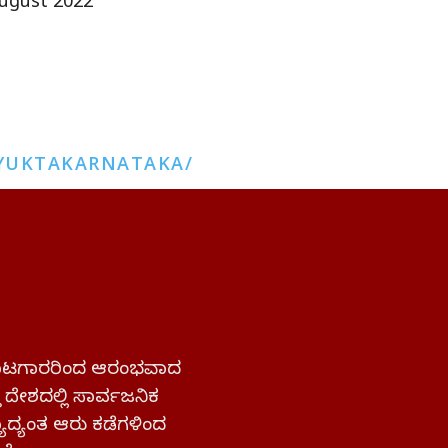
ugust 2022
YUKTAKARNATAKA/
 ಹೋರಾಟಗಾರರಿಂದ ಆರಂಭವಾದ
್ತ ದೇಶದಲ್ಲಿ ಸಾರ್ವಜನಿಕ
ಜ್ಯಾದ್ಯಂತ ಆರು ಕಡೆಗಳಿಂದ