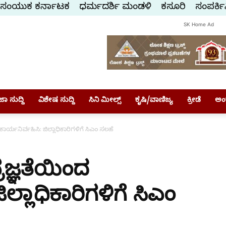
ಸಂಯುಕ್ತ ಕರ್ನಾಟಕ
ಧರ್ಮದರ್ಶಿ ಮಂಡಳಿ
ಕಸ್ತೂರಿ
ಸಂಪರ್ಕಿ
SK Home Ad
ಾ ಸುದ್ದಿ
ವಿಶೇಷ ಸುದ್ದಿ
ಸಿನಿ ಮೀಲ್ಸ್
ಕೃಷಿ/ವಾಣಿಜ್ಯ
ಕ್ರೀಡೆ
ಅಂ
ದ ಕಾರ್ಯನಿರ್ವಹಿಸಿ: ಜಿಲ್ಲಾಧಿಕಾರಿಗಳಿಗೆ ಸಿಎಂ ಸಲಹೆ
್ರಜ್ಞತೆಯಿಂದ
ಿಲ್ಲಾಧಿಕಾರಿಗಳಿಗೆ ಸಿಎಂ