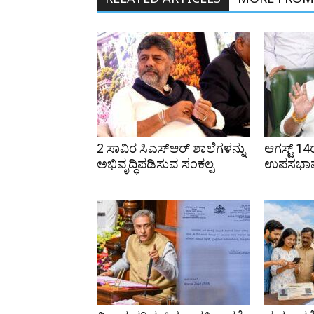
RELATED ARTICLES
MORE FROM
2 ಸಾವಿರ ಸಿಎಸ್‌ಆರ್ ಶಾಲೆಗಳನ್ನು
ಆಗಸ್ಟ್ 1
ಅಭಿವೃದ್ಧಿಪಡಿಸುವ ಸಂಕಲ್ಪ
ಉಪಸಭಾಪತ