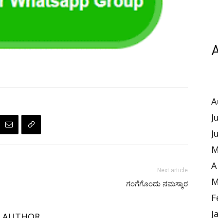
A
A
J
J
M
A
Next article
M
ಗಂಗೆಗೊಂದು ನಮಸ್ಕಾರ
F
J