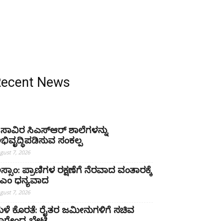
Recent News
 ಸಾವಿರ ಸಿಎಸ್‌ಆರ್ ಶಾಲೆಗಳನ್ನು
ಭಿವೃದ್ಧಿಪಡಿಸುವ ಸಂಕಲ್ಪ
gust 7, 2026
ಸ್ಸಾಂ: ಪ್ರಾಣಿಗಳ ರಕ್ಷಣೆಗೆ ನೆರವಾದ ವಂತಾರಕ್ಕೆ
ಿಎಂ ಧನ್ಯವಾದ
gust 7, 2026
ಳೆ ಕೊರತೆ: ರೈತರ ಜಮೀನುಗಳಿಗೆ ಸಚಿವ