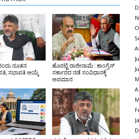
 AUTHOR
D
N
O
S
A
J
4ರಂದು ನೂತನ
ಹೊರಟ್ಟಿ ರಾಜೀನಾಮೆ : ಕಾಂಗ್ರೆಸ್
J
ಿ, ಸಭಾಪತಿ ಆಯ್ಕೆ
ಸರ್ಕಾರದ ನಡೆ ಸಂವಿಧಾನಕ್ಕೆ
ಅಪಮಾನ
M
A
M
F
J
D