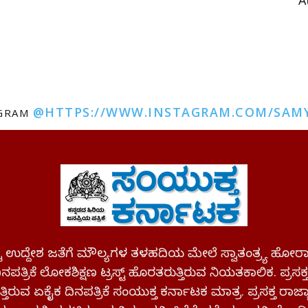
A
@HTTPS://WWW.INSTAGRAM.COM/SAM
AGRAM
ಪಷ್ಟ ಉದ್ದೇಶ ಜತೆಗೆ ಮೌಲ್ಯಗಳ ತಳಹದಿಯ ಮೇಲೆ ಸ್ವಾತಂತ್ರ್ಯ
ಪತ್ರಿಕೆ ಲೋಕಶಿಕ್ಷಣ ಟ್ರಸ್ಟ್ ಹೊರತರುತ್ತಿರುವ ನಿಯತಕಾಲಿಕ. ಪ್ರಸಕ
್ತಿರುವ ಏಕೈಕ ದಿನಪತ್ರಿಕೆ ಸಂಯುಕ್ತ ಕರ್ನಾಟಕ ಮಾತ್ರ. ಪ್ರಸಕ್ತ ರಾ