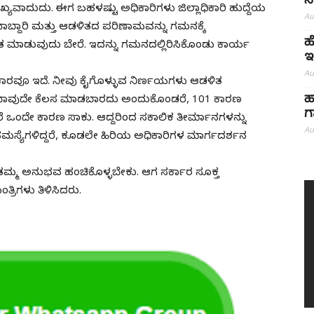
ನ
ಮುಖ್ಯವಾದುದು. ಈಗ ಬಹಳಷ್ಟು ಅಧಿಕಾರಿಗಳು ಜಿಲ್ಲಾಧಿಕಾರಿ ಹುದ್ದೆಯ
Au
ವಾಬ್ದಾರಿ ಮತ್ತು ಆಡಳಿತದ ಪರಿಣಾಮವನ್ನು ಗಮನಕ್ಕೆ
ಹ
ಳಿತ ಮಾಡುವುದು ಬೇರೆ. ಇದನ್ನು ಗಮನದಲ್ಲಿರಿಸಿಕೊಂಡು ಕಾರ್ಯ
ಇ
Au
ಧಿಕಾರವೂ ಇದೆ. ನೀವು ಕೈಗೊಳ್ಳುವ ನಿರ್ಣಯಗಳು ಆಡಳಿತ
ಹ
. ಯಾವುದೇ ಕೆಲಸ ಮಾಡಬಾರದು ಅಂದುಕೊಂಡರೆ, 101 ಕಾರಣ
ಗ
ೆ ಒಂದೇ ಕಾರಣ ಸಾಕು. ಆದ್ದರಿಂದ ಸಕಾಲಿಕ ತೀರ್ಮಾನಗಳನ್ನು
Au
್ಯೆಗಳಿದ್ದರೆ, ಕೂಡಲೇ ಹಿರಿಯ ಅಧಿಕಾರಿಗಳ ಮಾರ್ಗದರ್ಶನ
ಗಿ ತಮ್ಮ ಅನುಭವ ಹಂಚಿಕೊಳ್ಳಬೇಕು. ಆಗ ಸರ್ಕಾರ ಸೂಕ್ತ
್ರಿಗಳು ತಿಳಿಸಿದರು.