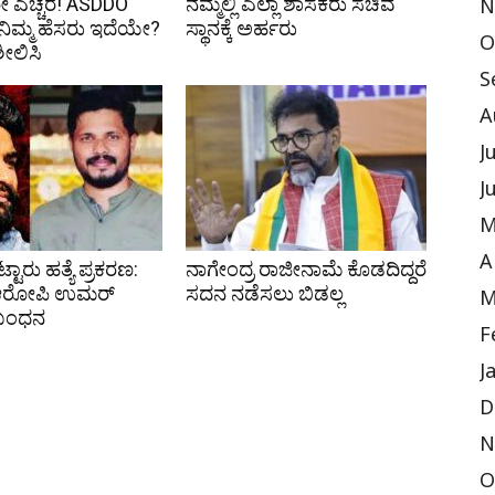
 ಎಚ್ಚರ! ASDDO
ನಮ್ಮಲ್ಲಿ ಎಲ್ಲಾ ಶಾಸಕರು ಸಚಿವ
N
ಿ ನಿಮ್ಮ ಹೆಸರು ಇದೆಯೇ?
ಸ್ಥಾನಕ್ಕೆ ಅರ್ಹರು
O
ಶೀಲಿಸಿ
S
A
J
J
M
A
ಟ್ಟಾರು ಹತ್ಯೆ ಪ್ರಕರಣ:
ನಾಗೇಂದ್ರ ರಾಜೀನಾಮೆ ಕೊಡದಿದ್ದರೆ
 ಆರೋಪಿ ಉಮರ್
ಸದನ ನಡೆಸಲು ಬಿಡಲ್ಲ
M
 ಬಂಧನ
F
J
D
N
O