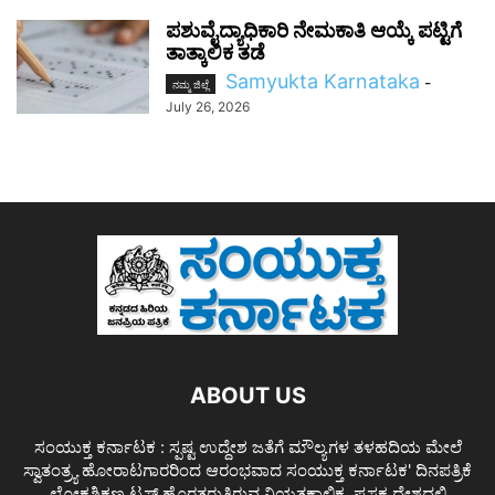
ಪಶುವೈದ್ಯಾಧಿಕಾರಿ ನೇಮಕಾತಿ ಆಯ್ಕೆ ಪಟ್ಟಿಗೆ
ತಾತ್ಕಾಲಿಕ ತಡೆ
Samyukta Karnataka
-
ನಮ್ಮ ಜಿಲ್ಲೆ
July 26, 2026
ABOUT US
ಸಂಯುಕ್ತ ಕರ್ನಾಟಕ : ಸ್ಪಷ್ಟ ಉದ್ದೇಶ ಜತೆಗೆ ಮೌಲ್ಯಗಳ ತಳಹದಿಯ ಮೇಲೆ
ಸ್ವಾತಂತ್ರ್ಯ ಹೋರಾಟಗಾರರಿಂದ ಆರಂಭವಾದ ಸಂಯುಕ್ತ ಕರ್ನಾಟಕ' ದಿನಪತ್ರಿಕೆ
ಲೋಕಶಿಕ್ಷಣ ಟ್ರಸ್ಟ್ ಹೊರತರುತ್ತಿರುವ ನಿಯತಕಾಲಿಕ. ಪ್ರಸಕ್ತ ದೇಶದಲ್ಲಿ