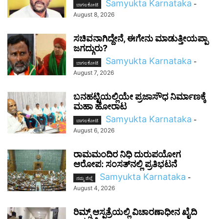
Samyukta Karnataka
-
ಬಾಗಲಕೋಟೆ
August 8, 2026
ಸಚಿವನಾಗಿದ್ದೇನೆ, ಈಗೇನು ಮಾಡುತ್ತೀಯಪ್ಪಾ
ಜಗದ್ಗುರು?
Samyukta Karnataka
-
ಬಾಗಲಕೋಟೆ
August 7, 2026
ಬನಹಟ್ಟಿಯಲ್ಲಿಯೇ ಪ್ರಜಾಸೌಧ ನಿರ್ಮಾಣಕ್ಕೆ
ಮಹಾ ಹೋರಾಟ
Samyukta Karnataka
-
ಬಾಗಲಕೋಟೆ
August 6, 2026
ರಾಮಮಂದಿರ ನಿಧಿ ದುರುಪಯೋಗ
ಆರೋಪ: ಸಂಸತ್‌ನಲ್ಲಿ ಪ್ರತಿಭಟನೆ
Samyukta Karnataka
-
ನಮ್ಮ ಜಿಲ್ಲೆ
August 4, 2026
ರಿಮ್ಸ್ ಆಸ್ಪತ್ರೆಯಲ್ಲಿ ವಿಚಾರಣಾಧೀನ ಖೈದಿ