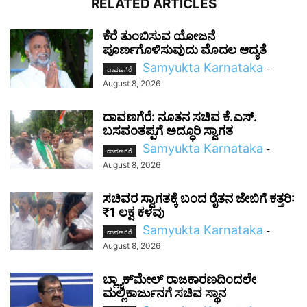
RELATED ARTICLES
ಕೆರೆ ತುಂಬಿಸುವ ಯೋಜನೆ
ಪೂರ್ಣಗೊಳಿಸುವುದು ಮೊದಲ ಆದ್ಯತೆ
Samyukta Karnataka
-
ದಾವಣಗೆರೆ
August 8, 2026
ದಾವಣಗೆರೆ: ನೂತನ ಸಚಿವ ಕೆ.ಎಸ್.
ಬಸವಂತಪ್ಪಗೆ ಅದ್ಧೂರಿ ಸ್ವಾಗತ
Samyukta Karnataka
-
ದಾವಣಗೆರೆ
August 8, 2026
ಸಚಿವರ ಸ್ವಾಗತಕ್ಕೆ ಬಂದ ರೈತನ ಜೇಬಿಗೆ ಕತ್ತರಿ:
₹1 ಲಕ್ಷ ಕಳವು
Samyukta Karnataka
-
ದಾವಣಗೆರೆ
August 8, 2026
ಬ್ಲ್ಯಾಕ್‌ಮೇಲ್ ರಾಜಕಾರಣದಿಂದಲೇ
ಮಲ್ಲಿಕಾರ್ಜುನಗೆ ಸಚಿವ ಸ್ಥಾನ