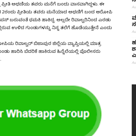
ನ
್ತ ಪ್ರೀತಿ ಅಥಣಿಯ ತವರು ಮನೆಗೆ ಬಂದು ವಾಸವಾಗಿದ್ದಳು. ಈ
Au
. 12ರಂದು ಪ್ರೀತಿಯ ತವರು ಮನೆಯಾದ ಅಥಣಿಗೆ ಬಂದ ಆರೋಪಿ
ಮ
ತೆ ವಾಪಸ್ ಬರುವಂತೆ ಧಮಕಿ ಹಾಕಿದ್ದ. ಅಲ್ಲದೇ ರಿವಾಲ್ವರಿನಿಂದ ಎರಡು
ಸ
ಿನಲ್ಲಿರುವ ಉಳಿದ ಗುಂಡುಗಳನ್ನು ನಿನ್ನ ತಲೆಗೆ ಹೊಡೆಯುತ್ತೇನೆ ಎಂದು
Au
ಹ
ೋಪಿಯ ರಿವಾಲ್ವರ್ ಬಿಜಾಪುರ ಜಿಲ್ಲೆಯ ವ್ಯಾಪ್ತಿಯಲ್ಲಿ ಮಾತ್ರ
ಶ
ು ಹಾರಿಸಿ ಬೆದರಿಕೆ ಹಾಕಿರುವ ಹಿನ್ನೆಲೆಯಲ್ಲಿ ಪೊಲೀಸರು
ಎ
.
Au