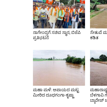
ನಾಗೇಂದ್ರಗೆ ಸಚಿವ ಸ್ಥಾನ, ಬಿಜೆಪಿ
ಸೇತುವೆ ಮ
ಪ್ರತಿಭಟನೆ
ಕಡಿತ
ಮಹಾ ಮಳೆ: ಅಪಾಯದ ಮಟ್ಟ
ಮಹಾರಾಷ್ಟ್
ಮೀರಿದ ದೂಧಗಂಗಾ-ಕೃಷ್ಣಾ
ಬೆಳಗಾವಿ 
ಬ್ಯಾರೇಜ್