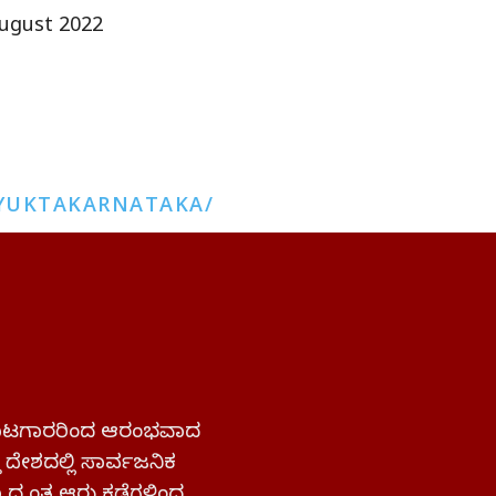
ugust 2022
YUKTAKARNATAKA/
 ಹೋರಾಟಗಾರರಿಂದ ಆರಂಭವಾದ
್ತ ದೇಶದಲ್ಲಿ ಸಾರ್ವಜನಿಕ