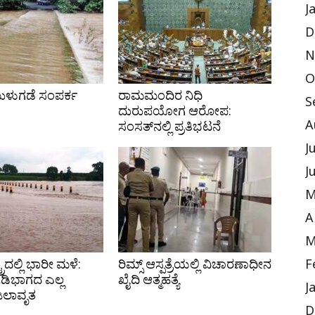
J
D
N
O
ುಳುಗಡೆ ಸಂಪರ್ಕ
ರಾಮಮಂದಿರ ನಿಧಿ
S
ದುರುಪಯೋಗ ಆರೋಪ:
ಸಂಸತ್‌ನಲ್ಲಿ ಪ್ರತಿಭಟನೆ
A
J
J
M
A
M
ರದಲ್ಲಿ ಭಾರೀ ಮಳೆ:
ರಿಮ್ಸ್ ಆಸ್ಪತ್ರೆಯಲ್ಲಿ ವಿಚಾರಣಾಧೀನ
F
ಗಡಿಭಾಗದ ಎಲ್ಲ
ಖೈದಿ ಆತ್ಮಹತ್ಯೆ
J
 ಜಲಾವೃತ
D