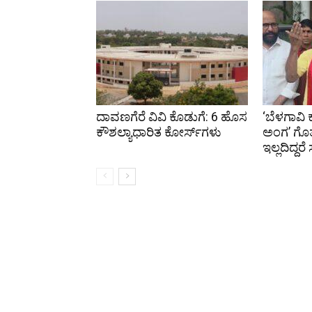
ದಾವಣಗೆರೆ ವಿವಿ ಕೊಡುಗೆ: 6 ಹೊಸ
‘ಬೆಳಗಾವಿ
ಕೌಶಲ್ಯಾಧಾರಿತ ಕೋರ್ಸ್‌ಗಳು
ಅಂಗ’ ಗೊತ್
ಇಲ್ಲದಿದ್ದರ