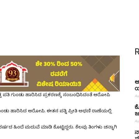
ಅ
ಯ
ತ ಪತಿ ಗುಂಡು ಹಾರಿಸಿದ ಪ್ರಕರಣಕ್ಕೆ ಸಂಬಂಧಿಸಿದಂತೆ ಆರೋಪಿ
Au
ಕ
ಡು ಹಾರಿಸಿದ ಆರೋಪಿ. ಈತನ ಪತ್ನಿ ಪ್ರೀತಿ ಅಥಣಿ ಠಾಣೆಯಲ್ಲಿ
ಜ
Au
ಷದ ಹಿಂದೆ ಮದುವೆ ಮಾಡಿ ಕೊಟ್ಟಿದ್ದರು. ಕೆಲವು ತಿಂಗಳು ಚನ್ನಾಗಿ
ನ