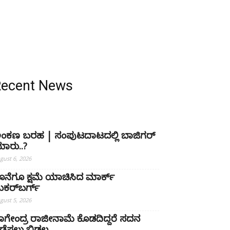
Recent News
ಂಕಣ ಬರಹ | ಸಂಪುಟದಾಟದಲ್ಲಿ ಬಾಜಿಗರ್
ಾರು..?
gust 6, 2026
ೊನೆಗೂ ಕ್ಷಮೆ ಯಾಚಿಸಿದ ಮಾರ್ಕ್
ುಕರ್‌ಬರ್ಗ್
gust 5, 2026
ಾಗೇಂದ್ರ ರಾಜೀನಾಮೆ ಕೊಡದಿದ್ದರೆ ಸದನ