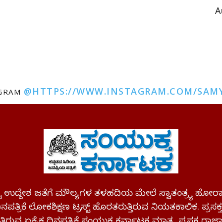
A
@HTTPS://WWW.INSTAGRAM.COM/SAM
AGRAM
ಪಷ್ಟ ಉದ್ದೇಶ ಜತೆಗೆ ಮೌಲ್ಯಗಳ ತಳಹದಿಯ ಮೇಲೆ ಸ್ವಾತಂತ್ರ್ಯ
ಪತ್ರಿಕೆ ಲೋಕಶಿಕ್ಷಣ ಟ್ರಸ್ಟ್ ಹೊರತರುತ್ತಿರುವ ನಿಯತಕಾಲಿಕ. ಪ್ರಸಕ