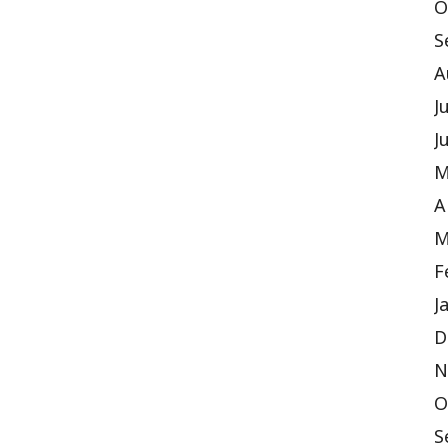
O
S
A
J
J
M
A
M
F
J
D
N
O
S