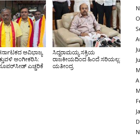
N
O
S
A
J
 ಕರ್ನಾಟಕದ ಅವಿಭಾಜ್ಯ
ಸಿದ್ದರಾಮಯ್ಯ ಸಕ್ರಿಯ
ತುವಳಿ ಅಂಗೀಕರಿಸಿ:
ರಾಜಕೀಯದಿಂದ ಹಿಂದೆ ಸರಿಯಲ್ಲ:
J
ೆ ಸೂಪರ್‌ಸೀಡ್ ಎಚ್ಚರಿಕೆ
ಯತೀಂದ್ರ
M
A
M
F
J
D
N