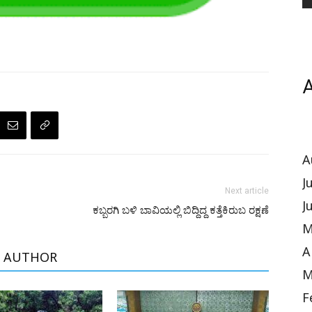
A
A
J
Next article
J
ಕಬ್ಬರಗಿ ಬಳಿ ಬಾವಿಯಲ್ಲಿ ಬಿದ್ದಿದ್ದ ಕತ್ತೆಕಿರುಬ ರಕ್ಷಣೆ
M
A
 AUTHOR
M
F