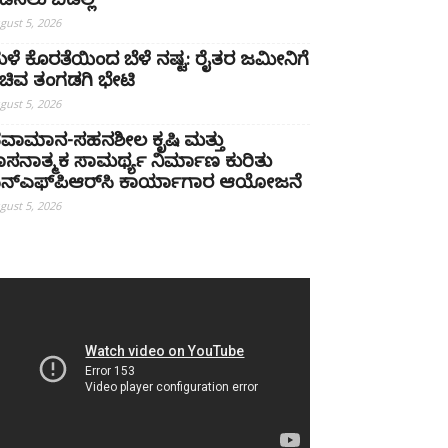
ಡೆಸಲು ಬಿಡಲ್ಲ
gust 5, 2026
ಳೆ ಕೊರತೆಯಿಂದ ಬೆಳೆ ನಷ್ಟ: ರೈತರ ಜಮೀನಿಗೆ
ಚಿವ ತಂಗಡಗಿ ಭೇಟಿ
gust 5, 2026
ವಾಮಾನ-ಸಹನಶೀಲ ಕೃಷಿ ಮತ್ತು
ಾಸನಾತ್ಮಕ ಸಾಮರ್ಥ್ಯ ನಿರ್ಮಾಣ ಕುರಿತು
ನ್‌ಎಫ್‌ಪಿಆರ್‌ಸಿ ಕಾರ್ಯಾಗಾರ ಆಯೋಜನೆ
gust 5, 2026