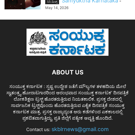
Samyuktha Karnataka
-
ಸಿನಿ ಮಿಲ್ಸ್
May 14, 2026
ABOUT US
ಸಂಯುಕ್ತ ಕರ್ನಾಟಕ : ಸ್ಪಷ್ಟ ಉದ್ದೇಶ ಜತೆಗೆ ಮೌಲ್ಯಗಳ ತಳಹದಿಯ ಮೇಲೆ
ಸ್ವಾತಂತ್ರ್ಯ ಹೋರಾಟಗಾರರಿಂದ ಆರಂಭವಾದ ಸಂಯುಕ್ತ ಕರ್ನಾಟಕ' ದಿನಪತ್ರಿಕೆ
ಲೋಕಶಿಕ್ಷಣ ಟ್ರಸ್ಟ್ ಹೊರತರುತ್ತಿರುವ ನಿಯತಕಾಲಿಕ. ಪ್ರಸಕ್ತ ದೇಶದಲ್ಲಿ
ಸಾರ್ವಜನಿಕ ಟ್ರಸ್ಟ್‌ವೊಂದು ಹೊರತರುತ್ತಿರುವ ಏಕೈಕ ದಿನಪತ್ರಿಕೆ ಸಂಯುಕ್ತ
ಕರ್ನಾಟಕ ಮಾತ್ರ. ಪ್ರಸಕ್ತ ರಾಜ್ಯಾದ್ಯಂತ ಆರು ಕಡೆಗಳಿಂದ ಏಕಕಾಲದಲ್ಲಿ
ಪ್ರಕಟಿತವಾಗುತ್ತಿದ್ದು, ಪ್ರತಿ ಜಿಲ್ಲೆಗೆ ಪತ್ಯೇಕ ಆವೃತ್ತಿ ಹೊಂದಿದೆ.
skblrnews@gmail.com
Contact us: