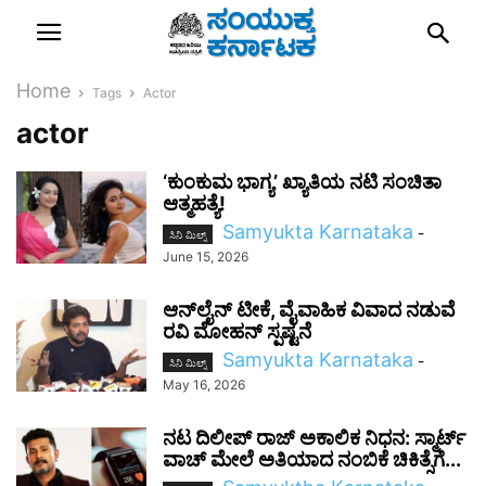
Home
Tags
Actor
actor
‘ಕುಂಕುಮ ಭಾಗ್ಯ’ ಖ್ಯಾತಿಯ ನಟಿ ಸಂಚಿತಾ
ಆತ್ಮಹತ್ಯೆ!
Samyukta Karnataka
-
ಸಿನಿ ಮಿಲ್ಸ್
June 15, 2026
ಆನ್‌ಲೈನ್ ಟೀಕೆ, ವೈವಾಹಿಕ ವಿವಾದ ನಡುವೆ
ರವಿ ಮೋಹನ್ ಸ್ಪಷ್ಟನೆ
Samyukta Karnataka
-
ಸಿನಿ ಮಿಲ್ಸ್
May 16, 2026
ನಟ ದಿಲೀಪ್ ರಾಜ್ ಅಕಾಲಿಕ ನಿಧನ: ಸ್ಮಾರ್ಟ್
ವಾಚ್ ಮೇಲೆ ಅತಿಯಾದ ನಂಬಿಕೆ ಚಿಕಿತ್ಸೆಗೆ...