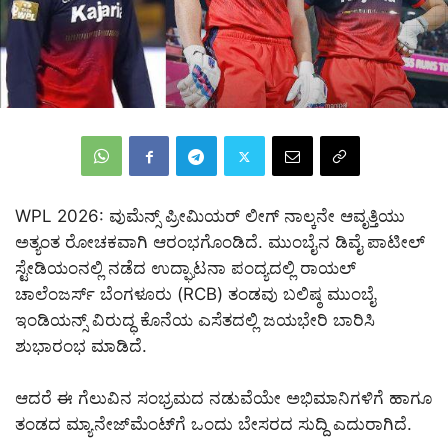
WPL 2026: ವುಮೆನ್ಸ್ ಪ್ರೀಮಿಯರ್ ಲೀಗ್ ನಾಲ್ಕನೇ ಆವೃತ್ತಿಯು
ಅತ್ಯಂತ ರೋಚಕವಾಗಿ ಆರಂಭಗೊಂಡಿದೆ. ಮುಂಬೈನ ಡಿವೈ ಪಾಟೀಲ್
ಸ್ಟೇಡಿಯಂನಲ್ಲಿ ನಡೆದ ಉದ್ಘಾಟನಾ ಪಂದ್ಯದಲ್ಲಿ ರಾಯಲ್
ಚಾಲೆಂಜರ್ಸ್ ಬೆಂಗಳೂರು (RCB) ತಂಡವು ಬಲಿಷ್ಠ ಮುಂಬೈ
ಇಂಡಿಯನ್ಸ್ ವಿರುದ್ಧ ಕೊನೆಯ ಎಸೆತದಲ್ಲಿ ಜಯಭೇರಿ ಬಾರಿಸಿ
ಶುಭಾರಂಭ ಮಾಡಿದೆ.
ಆದರೆ ಈ ಗೆಲುವಿನ ಸಂಭ್ರಮದ ನಡುವೆಯೇ ಅಭಿಮಾನಿಗಳಿಗೆ ಹಾಗೂ
ತಂಡದ ಮ್ಯಾನೇಜ್‌ಮೆಂಟ್‌ಗೆ ಒಂದು ಬೇಸರದ ಸುದ್ದಿ ಎದುರಾಗಿದೆ.