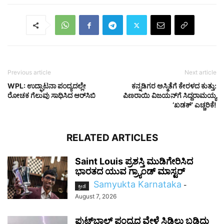
Previous article
Next article
WPL: ಉದ್ಘಾಟನಾ ಪಂದ್ಯದಲ್ಲೇ
ಕನ್ನಡಿಗರ ಅಸ್ಮಿತೆಗೆ ಕೇರಳದ ಕುತ್ತು:
ರೋಚಕ ಗೆಲುವು ಸಾಧಿಸಿದ ಆರ್‌ಸಿಬಿ
ಪಿಣರಾಯಿ ವಿಜಯನ್‌ಗೆ ಸಿದ್ದರಾಮಯ್ಯ
‘ಖಡಕ್’ ಎಚ್ಚರಿಕೆ!
RELATED ARTICLES
Saint Louis ಪ್ರಶಸ್ತಿ ಮುಡಿಗೇರಿಸಿದ
ಭಾರತದ ಯುವ ಗ್ರ್ಯಾಂಡ್ ಮಾಸ್ಟರ್
Samyukta Karnataka
-
ಕ್ರೀಡೆ
August 7, 2026
ಫುಟ್‌ಬಾಲ್ ಪಂದ್ಯದ ವೇಳೆ ಸಿಡಿಲು ಬಡಿದು