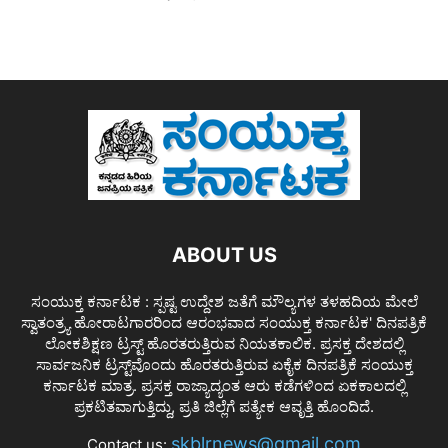
ABOUT US
ಸಂಯುಕ್ತ ಕರ್ನಾಟಕ : ಸ್ಪಷ್ಟ ಉದ್ದೇಶ ಜತೆಗೆ ಮೌಲ್ಯಗಳ ತಳಹದಿಯ ಮೇಲೆ
ಸ್ವಾತಂತ್ರ್ಯ ಹೋರಾಟಗಾರರಿಂದ ಆರಂಭವಾದ ಸಂಯುಕ್ತ ಕರ್ನಾಟಕ' ದಿನಪತ್ರಿಕೆ
ಲೋಕಶಿಕ್ಷಣ ಟ್ರಸ್ಟ್ ಹೊರತರುತ್ತಿರುವ ನಿಯತಕಾಲಿಕ. ಪ್ರಸಕ್ತ ದೇಶದಲ್ಲಿ
ಸಾರ್ವಜನಿಕ ಟ್ರಸ್ಟ್‌ವೊಂದು ಹೊರತರುತ್ತಿರುವ ಏಕೈಕ ದಿನಪತ್ರಿಕೆ ಸಂಯುಕ್ತ
ಕರ್ನಾಟಕ ಮಾತ್ರ. ಪ್ರಸಕ್ತ ರಾಜ್ಯಾದ್ಯಂತ ಆರು ಕಡೆಗಳಿಂದ ಏಕಕಾಲದಲ್ಲಿ
ಪ್ರಕಟಿತವಾಗುತ್ತಿದ್ದು, ಪ್ರತಿ ಜಿಲ್ಲೆಗೆ ಪತ್ಯೇಕ ಆವೃತ್ತಿ ಹೊಂದಿದೆ.
skblrnews@gmail.com
Contact us: