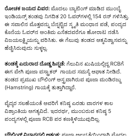
ರೋಚಕ ಜಯದ ವಿವರ:
ಮೊದಲು ಬ್ಯಾಟಿಂಗ್ ಮಾಡಿದ ಮುಂಬೈ
ಇಂಡಿಯನ್ಸ್ ತಂಡವು ನಿಗದಿತ 20 ಓವರ್‌ಗಳಲ್ಲಿ 154 ರನ್ ಗಳಿಸಿತ್ತು.
ಈ ಸವಾಲಿನ ಮೊತ್ತವನ್ನು ಬೆನ್ನಟ್ಟಿದ ಸ್ಮೃತಿ ಮಂಧಾನ ಪಡೆ, ಪಂದ್ಯದ
ಕೊನೆಯ ಓವರ್‌ನ ಅಂತಿಮ ಎಸೆತದವರೆಗೂ ಹೋರಾಟ ನಡೆಸಿ
ವಿಜಯಲಕ್ಷ್ಮಿಯನ್ನು ವರಿಸಿತು. ಈ ಗೆಲುವು ತಂಡದ ಆತ್ಮವಿಶ್ವಾಸವನ್ನು
ಹೆಚ್ಚಿಸಿರುವುದು ಸುಳ್ಳಲ್ಲ.
ತಂಡಕ್ಕೆ ಎದುರಾದ ದೊಡ್ಡ ಹಿನ್ನಡೆ:
ಗೆಲುವಿನ ಖುಷಿಯಲ್ಲಿದ್ದ RCBಗೆ
ಈಗ ವೇಗಿ ಪೂಜಾ ವಸ್ತ್ರಾಕರ್ ಗಾಯದ ಸಮಸ್ಯೆ ಆಘಾತ ನೀಡಿದೆ.
ತಂಡದ ಪ್ರಮುಖ ಬೌಲಿಂಗ್ ಅಸ್ತ್ರವಾಗಿರುವ ಪೂಜಾ ಮಂಡಿರಜ್ಜು
(Hamstring) ಗಾಯಕ್ಕೆ ತುತ್ತಾಗಿದ್ದಾರೆ.
ವೈದ್ಯರ ಸಲಹೆಯಂತೆ ಅವರಿಗೆ ಕನಿಷ್ಠ ಎರಡು ವಾರಗಳ ಕಾಲ
ವಿಶ್ರಾಂತಿಯ ಅಗತ್ಯವಿದೆ. ಇದರರ್ಥ, ಮುಂಬರುವ ಕನಿಷ್ಠ 5
ಪಂದ್ಯಗಳಲ್ಲಿ ಪೂಜಾ RCB ಪರ ಕಣಕ್ಕಿಳಿಯುವುದಿಲ್ಲ.
ಬೌಲಿಂಗ್ ವಿಭಾಗದಲ್ಲಿ ಆತಂಕ:
ಪೂಜಾ ಅಲಭ್ಯತೆಯಿಂದಾಗಿ ಮೊದಲ