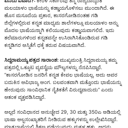
ಏನಿದು ವಿವಾದ
?:
ಕೇರಳ ಸರ್ಕಾರವು ತನ್ನ ರಾಜ್ಯದಾದ್ಯಂತ
ಮಲಯಾಳಂ ಭಾಷೆಯನ್ನು ಕಡ್ಡಾಯಗೊಳಿಸಲು ಮುಂದಾಗಿದೆ. ಈ
ಹೊಸ ಮಸೂದೆಯ ಪ್ರಕಾರ, ಕಾಸರಗೋಡಿನಂತಹ ಗಡಿ
ಜಿಲ್ಲೆಗಳಲ್ಲಿರುವ ಕನ್ನಡ ಮಾಧ್ಯಮ ಶಾಲೆಗಳಲ್ಲೂ ಮಲಯಾಳಂ ಅನ್ನು
ಮೊದಲ ಭಾಷೆಯನ್ನಾಗಿ ಕಲಿಯುವುದು ಕಡ್ಡಾಯವಾಗಲಿದೆ. ಇದು
ತಲೆಮಾರುಗಳಿಂದ ಕನ್ನಡವನ್ನೇ ಉಸಿರಾಗಿಸಿಕೊಂಡಿರುವ ಗಡಿ
ಕನ್ನಡಿಗರ ಅಸ್ಮಿತೆಗೆ ಧಕ್ಕೆ ತರುವ ವಿಷಯವಾಗಿದೆ.
ಸಿದ್ದರಾಮಯ್ಯ ಪತ್ರದ ಸಾರಾಂಶ:
ಮುಖ್ಯಮಂತ್ರಿ ಸಿದ್ದರಾಮಯ್ಯ ತಮ್ಮ
ಪತ್ರದಲ್ಲಿ ಒಕ್ಕೂಟ ವ್ಯವಸ್ಥೆಯ ಮೌಲ್ಯಗಳನ್ನು ನೆನಪಿಸಿದ್ದಾರೆ.
“ಕಾಸರಗೋಡಿನ ಜನರಿಗೆ ಕನ್ನಡ ಕೇವಲ ಭಾಷೆಯಲ್ಲ, ಅದು ಅವರ
ಬದುಕಿನ ಅವಿಭಾಜ್ಯ ಅಂಗ. ಬಲವಂತವಾಗಿ ಮತ್ತೊಂದು ಭಾಷೆಯನ್ನು
ಹೇರುವುದು ಸಾಂವಿಧಾನಿಕ ನೈತಿಕತೆಗೆ ವಿರುದ್ಧವಾದುದು” ಎಂದು
ಆತಂಕ ವ್ಯಕ್ತಪಡಿಸಿದ್ದಾರೆ.
ಅಲ್ಲದೆ ಸಂವಿಧಾನದ ಅನುಚ್ಛೇದ 29, 30 ಮತ್ತು 350ಎ ಅಡಿಯಲ್ಲಿ
ಭಾಷಾ ಅಲ್ಪಸಂಖ್ಯಾತರಿಗೆ ನೀಡಿರುವ ಹಕ್ಕುಗಳನ್ನು ಉಲ್ಲೇಖಿಸಿದ್ದಾರೆ.
ಮಾತೃಭಾಷೆಯಲ್ಲಿ ಶಿಕ್ಷಣ ಪಡೆಯುವುದು ಮಕ್ಕಳ ಹಕ್ಕು, ಅದನ್ನು