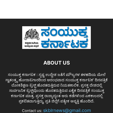
ABOUT US
ಸಂಯುಕ್ತ ಕರ್ನಾಟಕ : ಸ್ಪಷ್ಟ ಉದ್ದೇಶ ಜತೆಗೆ ಮೌಲ್ಯಗಳ ತಳಹದಿಯ ಮೇಲೆ
ಸ್ವಾತಂತ್ರ್ಯ ಹೋರಾಟಗಾರರಿಂದ ಆರಂಭವಾದ ಸಂಯುಕ್ತ ಕರ್ನಾಟಕ' ದಿನಪತ್ರಿಕೆ
ಲೋಕಶಿಕ್ಷಣ ಟ್ರಸ್ಟ್ ಹೊರತರುತ್ತಿರುವ ನಿಯತಕಾಲಿಕ. ಪ್ರಸಕ್ತ ದೇಶದಲ್ಲಿ
ಸಾರ್ವಜನಿಕ ಟ್ರಸ್ಟ್‌ವೊಂದು ಹೊರತರುತ್ತಿರುವ ಏಕೈಕ ದಿನಪತ್ರಿಕೆ ಸಂಯುಕ್ತ
ಕರ್ನಾಟಕ ಮಾತ್ರ. ಪ್ರಸಕ್ತ ರಾಜ್ಯಾದ್ಯಂತ ಆರು ಕಡೆಗಳಿಂದ ಏಕಕಾಲದಲ್ಲಿ
ಪ್ರಕಟಿತವಾಗುತ್ತಿದ್ದು, ಪ್ರತಿ ಜಿಲ್ಲೆಗೆ ಪತ್ಯೇಕ ಆವೃತ್ತಿ ಹೊಂದಿದೆ.
skblrnews@gmail.com
Contact us: