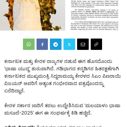
ಕರ್ನಾಟಕ ಮತ್ತು ಕೇರಳ ರಾಜ್ಯಗಳ ನಡುವೆ ಈಗ ಹೊಸದೊಂದು
‘ಭಾಷಾ ಯುದ್ಧ’ ಶುರುವಾಗಿದೆ. ಗಡಿಭಾಗದ ಕನ್ನಡಿಗರ ಹಿತರಕ್ಷಣೆಗಾಗಿ
ಕರ್ನಾಟಕದ ಮುಖ್ಯಮಂತ್ರಿ ಸಿದ್ದರಾಮಯ್ಯ ಕೇರಳದ ಸಿಎಂ ಪಿಣರಾಯಿ
ವಿಜಯನ್ ಅವರಿಗೆ ಅತ್ಯಂತ ಗಂಭೀರವಾದ ಪತ್ರವೊಂದನ್ನು
ಬರೆದಿದ್ದಾರೆ.
ಕೇರಳ ಸರ್ಕಾರ ಜಾರಿಗೆ ತರಲು ಉದ್ದೇಶಿಸಿರುವ ‘ಮಲಯಾಳಂ ಭಾಷಾ
ಮಸೂದೆ-2025’ ಈಗ ಈ ಸಂಘರ್ಷಕ್ಕೆ ಕಿಡಿ ಹಚ್ಚಿದೆ.