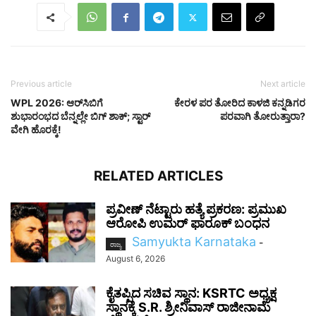
Previous article
Next article
WPL 2026: ಆರ್‌ಸಿಬಿಗೆ
ಕೇರಳ ಪರ ತೋರಿದ ಕಾಳಜಿ ಕನ್ನಡಿಗರ
ಶುಭಾರಂಭದ ಬೆನ್ನಲ್ಲೇ ಬಿಗ್ ಶಾಕ್; ಸ್ಟಾರ್
ಪರವಾಗಿ ತೋರುತ್ತಾರಾ?
ವೇಗಿ ಹೊರಕ್ಕೆ!
RELATED ARTICLES
ಪ್ರವೀಣ್ ನೆಟ್ಟಾರು ಹತ್ಯೆ ಪ್ರಕರಣ: ಪ್ರಮುಖ
ಆರೋಪಿ ಉಮರ್ ಫಾರೂಕ್ ಬಂಧನ
Samyukta Karnataka
-
ರಾಜ್ಯ
August 6, 2026
ಕೈತಪ್ಪಿದ ಸಚಿವ ಸ್ಥಾನ: KSRTC ಅಧ್ಯಕ್ಷ
ಸ್ಥಾನಕ್ಕೆ S.R. ಶ್ರೀನಿವಾಸ್ ರಾಜೀನಾಮೆ