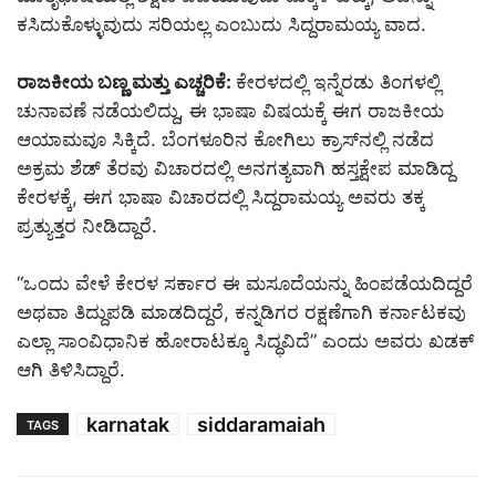
ಕಸಿದುಕೊಳ್ಳುವುದು ಸರಿಯಲ್ಲ ಎಂಬುದು ಸಿದ್ದರಾಮಯ್ಯ ವಾದ.
ರಾಜಕೀಯ ಬಣ್ಣ ಮತ್ತು ಎಚ್ಚರಿಕೆ:
ಕೇರಳದಲ್ಲಿ ಇನ್ನೆರಡು ತಿಂಗಳಲ್ಲಿ
ಚುನಾವಣೆ ನಡೆಯಲಿದ್ದು, ಈ ಭಾಷಾ ವಿಷಯಕ್ಕೆ ಈಗ ರಾಜಕೀಯ
ಆಯಾಮವೂ ಸಿಕ್ಕಿದೆ. ಬೆಂಗಳೂರಿನ ಕೋಗಿಲು ಕ್ರಾಸ್‌ನಲ್ಲಿ ನಡೆದ
ಅಕ್ರಮ ಶೆಡ್ ತೆರವು ವಿಚಾರದಲ್ಲಿ ಅನಗತ್ಯವಾಗಿ ಹಸ್ತಕ್ಷೇಪ ಮಾಡಿದ್ದ
ಕೇರಳಕ್ಕೆ, ಈಗ ಭಾಷಾ ವಿಚಾರದಲ್ಲಿ ಸಿದ್ದರಾಮಯ್ಯ ಅವರು ತಕ್ಕ
ಪ್ರತ್ಯುತ್ತರ ನೀಡಿದ್ದಾರೆ.
“ಒಂದು ವೇಳೆ ಕೇರಳ ಸರ್ಕಾರ ಈ ಮಸೂದೆಯನ್ನು ಹಿಂಪಡೆಯದಿದ್ದರೆ
ಅಥವಾ ತಿದ್ದುಪಡಿ ಮಾಡದಿದ್ದರೆ, ಕನ್ನಡಿಗರ ರಕ್ಷಣೆಗಾಗಿ ಕರ್ನಾಟಕವು
ಎಲ್ಲಾ ಸಾಂವಿಧಾನಿಕ ಹೋರಾಟಕ್ಕೂ ಸಿದ್ಧವಿದೆ” ಎಂದು ಅವರು ಖಡಕ್
ಆಗಿ ತಿಳಿಸಿದ್ದಾರೆ.
karnatak
siddaramaiah
TAGS