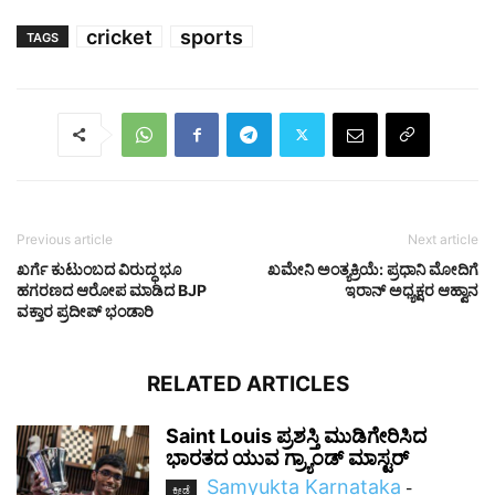
cricket
sports
TAGS
Previous article
Next article
ಖರ್ಗೆ ಕುಟುಂಬದ ವಿರುದ್ಧ ಭೂ
ಖಮೇನಿ ಅಂತ್ಯಕ್ರಿಯೆ: ಪ್ರಧಾನಿ ಮೋದಿಗೆ
ಹಗರಣದ ಆರೋಪ ಮಾಡಿದ BJP
ಇರಾನ್ ಅಧ್ಯಕ್ಷರ ಆಹ್ವಾನ
ವಕ್ತಾರ ಪ್ರದೀಪ್ ಭಂಡಾರಿ
RELATED ARTICLES
Saint Louis ಪ್ರಶಸ್ತಿ ಮುಡಿಗೇರಿಸಿದ
ಭಾರತದ ಯುವ ಗ್ರ್ಯಾಂಡ್ ಮಾಸ್ಟರ್
Samyukta Karnataka
-
ಕ್ರೀಡೆ