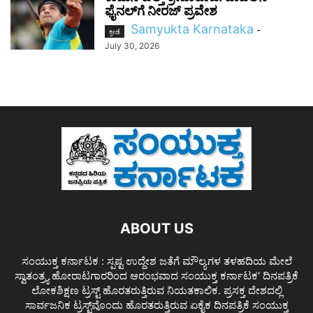
ಫೈನಲ್‌ಗೆ ನೀರಜ್ ಪ್ರವೇಶ
Samyukta Karnataka
-
ಕ್ರೀಡೆ
July 30, 2026
ABOUT US
ಸಂಯುಕ್ತ ಕರ್ನಾಟಕ : ಸ್ಪಷ್ಟ ಉದ್ದೇಶ ಜತೆಗೆ ಮೌಲ್ಯಗಳ ತಳಹದಿಯ ಮೇಲೆ
ಸ್ವಾತಂತ್ರ್ಯ ಹೋರಾಟಗಾರರಿಂದ ಆರಂಭವಾದ ಸಂಯುಕ್ತ ಕರ್ನಾಟಕ' ದಿನಪತ್ರಿಕೆ
ಲೋಕಶಿಕ್ಷಣ ಟ್ರಸ್ಟ್ ಹೊರತರುತ್ತಿರುವ ನಿಯತಕಾಲಿಕ. ಪ್ರಸಕ್ತ ದೇಶದಲ್ಲಿ
ಸಾರ್ವಜನಿಕ ಟ್ರಸ್ಟ್‌ವೊಂದು ಹೊರತರುತ್ತಿರುವ ಏಕೈಕ ದಿನಪತ್ರಿಕೆ ಸಂಯುಕ್ತ