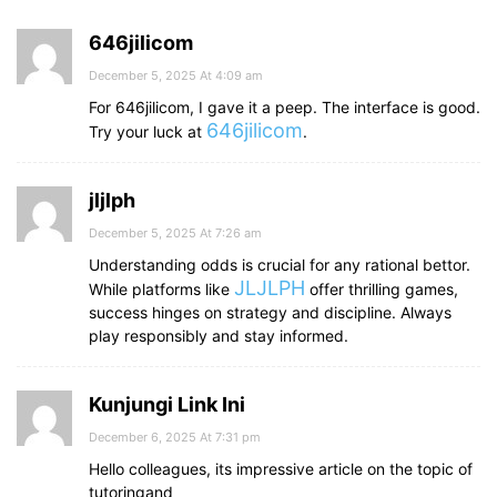
646jilicom
December 5, 2025 At 4:09 am
For 646jilicom, I gave it a peep. The interface is good.
646jilicom
Try your luck at
.
jljlph
December 5, 2025 At 7:26 am
Understanding odds is crucial for any rational bettor.
JLJLPH
While platforms like
offer thrilling games,
success hinges on strategy and discipline. Always
play responsibly and stay informed.
Kunjungi Link Ini
December 6, 2025 At 7:31 pm
Hello colleagues, its impressive article on the topic of
tutoringand