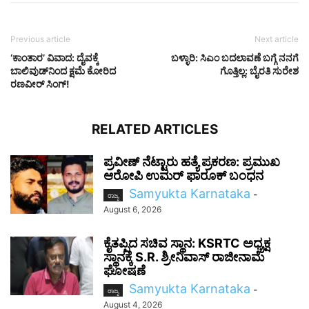
Previous article
Next article
‘ಕಾಂತಾರ’ ವಿವಾದ: ದೈವಕ್ಕೆ
ಬಳ್ಳಾರಿ: ಸಿಎಂ ಬದಲಾವಣೆ ಬಗ್ಗೆ ನನಗೆ
ಬಾಲಿವುಡ್‌ನಿಂದ ಕ್ಷಮೆ ಕೋರಿದ
ಗೊತ್ತಿಲ್ಲ: ಬೈರತಿ ಸುರೇಶ
ರಣವೀರ್ ಸಿಂಗ್!
RELATED ARTICLES
ಪ್ರವೀಣ್ ನೆಟ್ಟಾರು ಹತ್ಯೆ ಪ್ರಕರಣ: ಪ್ರಮುಖ
ಆರೋಪಿ ಉಮರ್ ಫಾರೂಕ್ ಬಂಧನ
Samyukta Karnataka
-
ರಾಜ್ಯ
August 6, 2026
ಕೈತಪ್ಪಿದ ಸಚಿವ ಸ್ಥಾನ: KSRTC ಅಧ್ಯಕ್ಷ
ಸ್ಥಾನಕ್ಕೆ S.R. ಶ್ರೀನಿವಾಸ್ ರಾಜೀನಾಮೆ
ಘೋಷಣೆ
Samyukta Karnataka
-
ರಾಜ್ಯ
August 4, 2026