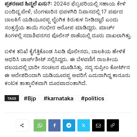
ಪ್ರಕರಣದ ಹಿನ್ನಲೆ ಏನು?:
2024ರ ಫೆಬ್ರವರಿಯಲ್ಲಿ ಸಹಾಯ ಕೇಳಿ
ಬಂದಿದ್ದ ವೇಳೆ, ಬೆಂಗಳೂರಿನ ಧವಳಗಿರಿ ನಿವಾಸದಲ್ಲಿ 17 ವರ್ಷದ
ಬಾಲಕಿಗೆ ಯಡಿಯೂರಪ್ಪ ಲೈಂಗಿಕ ಕಿರುಕುಳ ನೀಡಿದ್ದಾರೆ ಎಂದು
ಸಂತ್ರಸ್ತೆಯ ತಾಯಿ ಗಂಭೀರ ಆರೋಪ ಮಾಡಿದ್ದರು. ಮಾರ್ಚ್
ತಿಂಗಳಲ್ಲಿ ಸದಾಶಿವನಗರ ಪೊಲೀಸ್ ಠಾಣೆಯಲ್ಲಿ ದೂರು ದಾಖಲಾಗಿತ್ತು.
ಬಳಿಕ ತನಿಖೆ ಕೈಗೆತ್ತಿಕೊಂಡ ಸಿಐಡಿ ಪೊಲೀಸರು, ಬಾಲಕಿಯ ಹೇಳಿಕೆ
ಆಧರಿಸಿ ಚಾರ್ಜ್‌ಶೀಟ್ ಸಲ್ಲಿಸಿದ್ದರು. ಈ ಬೆಳವಣಿಗೆ ರಾಜಕೀಯ
ವಲಯದಲ್ಲಿ ಭಾರೀ ಸಂಚಲನ ಮೂಡಿಸಿತ್ತು. ಸದ್ಯ ಸುಪ್ರೀಂ ಕೋರ್ಟ್‌ನ
ಈ ಆದೇಶದಿಂದಾಗಿ ಯಡಿಯೂರಪ್ಪ ಅವರಿಗೆ ಎದುರಾಗಿದ್ದ ಕಾನೂನು
ಕಂಟಕ ತಾತ್ಕಾಲಿಕವಾಗಿ ದೂರವಾದಂತಾಗಿದೆ.
#Bjp
#karnataka
#politics
TAGS