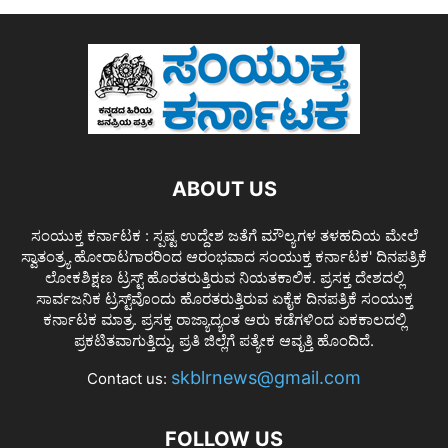
ABOUT US
ಸಂಯುಕ್ತ ಕರ್ನಾಟಕ : ಸ್ಪಷ್ಟ ಉದ್ದೇಶ ಜತೆಗೆ ಮೌಲ್ಯಗಳ ತಳಹದಿಯ ಮೇಲೆ
ಸ್ವಾತಂತ್ರ್ಯ ಹೋರಾಟಗಾರರಿಂದ ಆರಂಭವಾದ ಸಂಯುಕ್ತ ಕರ್ನಾಟಕ' ದಿನಪತ್ರಿಕೆ
ಲೋಕಶಿಕ್ಷಣ ಟ್ರಸ್ಟ್ ಹೊರತರುತ್ತಿರುವ ನಿಯತಕಾಲಿಕ. ಪ್ರಸಕ್ತ ದೇಶದಲ್ಲಿ
ಸಾರ್ವಜನಿಕ ಟ್ರಸ್ಟ್‌ವೊಂದು ಹೊರತರುತ್ತಿರುವ ಏಕೈಕ ದಿನಪತ್ರಿಕೆ ಸಂಯುಕ್ತ
ಕರ್ನಾಟಕ ಮಾತ್ರ. ಪ್ರಸಕ್ತ ರಾಜ್ಯಾದ್ಯಂತ ಆರು ಕಡೆಗಳಿಂದ ಏಕಕಾಲದಲ್ಲಿ
ಪ್ರಕಟಿತವಾಗುತ್ತಿದ್ದು, ಪ್ರತಿ ಜಿಲ್ಲೆಗೆ ಪತ್ಯೇಕ ಆವೃತ್ತಿ ಹೊಂದಿದೆ.
skblrnews@gmail.com
Contact us:
FOLLOW US