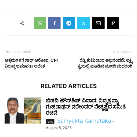
Previous article
Next article
ಅಕ್ರಮಗಳಿಗೆ ಸಾಥ್ ಆರೋಪ: CPI
ರೆಡ್ಡಿ ಕುಟುಂಬದ ಅಭಿನಂದನೆ: ಲಕ್ಷ್ಮಿ
ವಿರುದ್ಧ ಅಮಾನತು ಆದೇಶ
ಕೈಯಲ್ಲಿ ಮೂಡಿದ ಮೋದಿ ಮದರಂಗಿ
RELATED ARTICLES
ಬಿಡದಿ ಟೌನ್‌ಶಿಪ್ ವಿವಾದ: ನಿವೃತ್ತ ನ್ಯಾ.
ಗುಹನಾಥನ್ ನರೇಂದರ್ ನೇತೃತ್ವದ ಸಮಿತಿ
ರಚನೆ
Samyukta Karnataka
-
ರಾಜ್ಯ
August 8, 2026