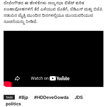
ದೇವೇಗೌಡರ ಈ ಹೇಳಿಕೆಗಳು ರಾಜ್ಯಸಭಾ ಟಿಕೆಟ್ ಕುರಿತ
ಊಹಾಪೋಹಗಳಿಗೆ ತೆರೆ ಎಳೆಯುವ ಜೊತೆಗೆ, ಜೆಡಿಎಸ್ ಮತ್ತು ಬಿಜೆಪಿ
ನಡುವಿನ ಮೈತ್ರಿ ಮುಂದಿನ ದಿನಗಳಲ್ಲಿಯೂ ಮುಂದುವರಿಯುವ
ಸೂಚನೆಯನ್ನು ನೀಡಿವೆ.
#Bjp
#HDDeveGowda
JDS
TAGS
politics