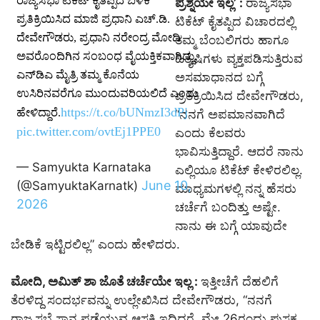
ರಾಜ್ಯಸಭಾ ಟಿಕೆಟ್ ಕೈತಪ್ಪಿದ ಬಳಿಕ
ಪ್ರಶ್ನೆಯೇ ಇಲ್ಲ’ :
ರಾಜ್ಯಸಭಾ
ಪ್ರತಿಕ್ರಿಯಿಸಿದ ಮಾಜಿ ಪ್ರಧಾನಿ ಎಚ್‌.ಡಿ.
ಟಿಕೆಟ್ ಕೈತಪ್ಪಿದ ವಿಚಾರದಲ್ಲಿ
ದೇವೇಗೌಡರು, ಪ್ರಧಾನಿ ನರೇಂದ್ರ ಮೋದಿ
ತಮ್ಮ ಬೆಂಬಲಿಗರು ಹಾಗೂ
ಅವರೊಂದಿಗಿನ ಸಂಬಂಧ ವೈಯಕ್ತಿಕವಾಗಿದ್ದು,
ಹಿತೈಷಿಗಳು ವ್ಯಕ್ತಪಡಿಸುತ್ತಿರುವ
ಎನ್‌ಡಿಎ ಮೈತ್ರಿ ತಮ್ಮ ಕೊನೆಯ
ಅಸಮಾಧಾನದ ಬಗ್ಗೆ
ಉಸಿರಿನವರೆಗೂ ಮುಂದುವರಿಯಲಿದೆ ಎಂದು
ಪ್ರತಿಕ್ರಿಯಿಸಿದ ದೇವೇಗೌಡರು,
https://t.co/bUNmzI3dPj
ಹೇಳಿದ್ದಾರೆ.
“ನನಗೆ ಅಪಮಾನವಾಗಿದೆ
pic.twitter.com/ovtEj1PPE0
ಎಂದು ಕೆಲವರು
ಭಾವಿಸುತ್ತಿದ್ದಾರೆ. ಆದರೆ ನಾನು
— Samyukta Karnataka
ಎಲ್ಲಿಯೂ ಟಿಕೆಟ್ ಕೇಳಿರಲಿಲ್ಲ.
June 10,
(@SamyuktaKarnatk)
ಮಾಧ್ಯಮಗಳಲ್ಲಿ ನನ್ನ ಹೆಸರು
2026
ಚರ್ಚೆಗೆ ಬಂದಿತ್ತು ಅಷ್ಟೇ.
ನಾನು ಈ ಬಗ್ಗೆ ಯಾವುದೇ
ಬೇಡಿಕೆ ಇಟ್ಟಿರಲಿಲ್ಲ” ಎಂದು ಹೇಳಿದರು.
ಮೋದಿ, ಅಮಿತ್ ಶಾ ಜೊತೆ ಚರ್ಚೆಯೇ ಇಲ್ಲ :
ಇತ್ತೀಚೆಗೆ ದೆಹಲಿಗೆ
ತೆರಳಿದ್ದ ಸಂದರ್ಭವನ್ನು ಉಲ್ಲೇಖಿಸಿದ ದೇವೇಗೌಡರು, “ನನಗೆ
ರಾಜ್ಯಸಭೆ ಸ್ಥಾನ ಪಡೆಯುವ ಆಸಕ್ತಿ ಇದ್ದಿದ್ದರೆ, ಮೇ 26ರಂದು ಪುಸ್ತಕ