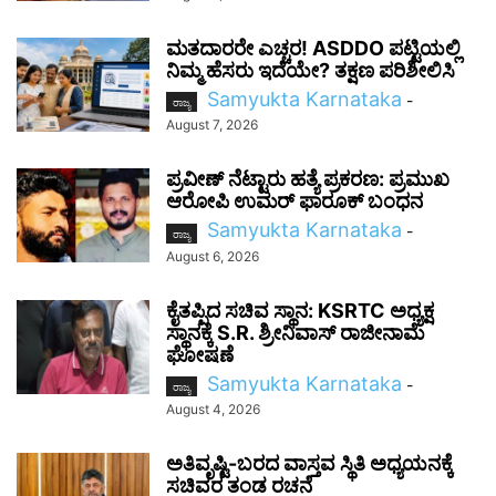
ಮತದಾರರೇ ಎಚ್ಚರ! ASDDO ಪಟ್ಟಿಯಲ್ಲಿ
ನಿಮ್ಮ ಹೆಸರು ಇದೆಯೇ? ತಕ್ಷಣ ಪರಿಶೀಲಿಸಿ
Samyukta Karnataka
-
ರಾಜ್ಯ
August 7, 2026
ಪ್ರವೀಣ್ ನೆಟ್ಟಾರು ಹತ್ಯೆ ಪ್ರಕರಣ: ಪ್ರಮುಖ
ಆರೋಪಿ ಉಮರ್ ಫಾರೂಕ್ ಬಂಧನ
Samyukta Karnataka
-
ರಾಜ್ಯ
August 6, 2026
ಕೈತಪ್ಪಿದ ಸಚಿವ ಸ್ಥಾನ: KSRTC ಅಧ್ಯಕ್ಷ
ಸ್ಥಾನಕ್ಕೆ S.R. ಶ್ರೀನಿವಾಸ್ ರಾಜೀನಾಮೆ
ಘೋಷಣೆ
Samyukta Karnataka
-
ರಾಜ್ಯ
August 4, 2026
ಅತಿವೃಷ್ಟಿ-ಬರದ ವಾಸ್ತವ ಸ್ಥಿತಿ ಅಧ್ಯಯನಕ್ಕೆ
ಸಚಿವರ ತಂಡ ರಚನೆ