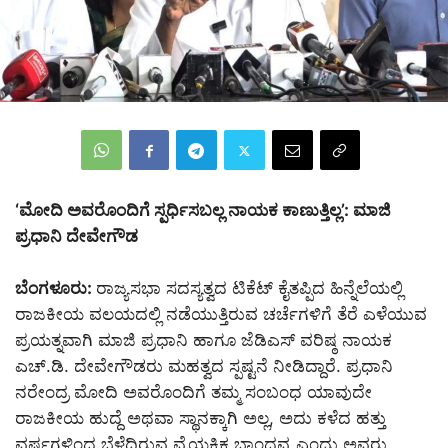
‘ಮೋದಿ ಅವರೊಂದಿಗೆ ಸ್ಪರ್ಧಿಸಬಲ್ಲ ನಾಯಕ ಕಾಣುತ್ತಿಲ್ಲ’: ಮಾಜಿ
ಪ್ರಧಾನಿ ದೇವೇಗೌಡ
ಬೆಂಗಳೂರು:
ರಾಜ್ಯಸಭಾ ಸದಸ್ಯತ್ವದ ಟಿಕೆಟ್ ಕೈತಪ್ಪಿದ ಹಿನ್ನೆಲೆಯಲ್ಲಿ
ರಾಜಕೀಯ ವಲಯದಲ್ಲಿ ನಡೆಯುತ್ತಿರುವ ಚರ್ಚೆಗಳಿಗೆ ತೆರೆ ಎಳೆಯುವ
ಪ್ರಯತ್ನವಾಗಿ ಮಾಜಿ ಪ್ರಧಾನಿ ಹಾಗೂ ಜೆಡಿಎಸ್ ವರಿಷ್ಠ ನಾಯಕ
ಎಚ್‌.ಡಿ. ದೇವೇಗೌಡರು ಮಹತ್ವದ ಸ್ಪಷ್ಟನೆ ನೀಡಿದ್ದಾರೆ. ಪ್ರಧಾನಿ
ನರೇಂದ್ರ ಮೋದಿ ಅವರೊಂದಿಗೆ ತಮ್ಮ ಸಂಬಂಧ ಯಾವುದೇ
ರಾಜಕೀಯ ಹುದ್ದೆ ಅಥವಾ ಸ್ಥಾನಕ್ಕಾಗಿ ಅಲ್ಲ, ಅದು ಕಳೆದ ಹತ್ತು
ವರ್ಷಗಳಿಂದ ಬೆಳೆದಿರುವ ವೈಯಕ್ತಿಕ ಬಾಂಧವ್ಯ ಎಂದು ಅವರು