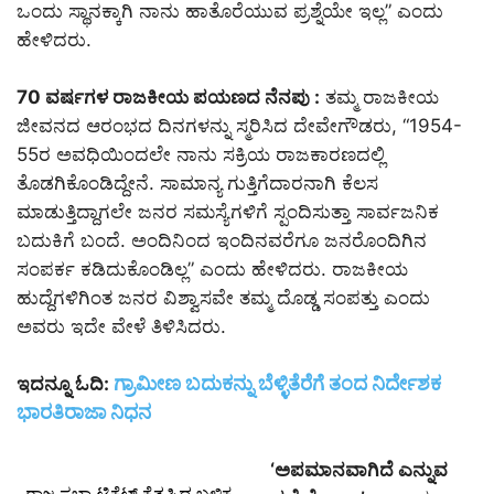
ಒಂದು ಸ್ಥಾನಕ್ಕಾಗಿ ನಾನು ಹಾತೊರೆಯುವ ಪ್ರಶ್ನೆಯೇ ಇಲ್ಲ” ಎಂದು
ಹೇಳಿದರು.
70 ವರ್ಷಗಳ ರಾಜಕೀಯ ಪಯಣದ ನೆನಪು :
ತಮ್ಮ ರಾಜಕೀಯ
ಜೀವನದ ಆರಂಭದ ದಿನಗಳನ್ನು ಸ್ಮರಿಸಿದ ದೇವೇಗೌಡರು, “1954-
55ರ ಅವಧಿಯಿಂದಲೇ ನಾನು ಸಕ್ರಿಯ ರಾಜಕಾರಣದಲ್ಲಿ
ತೊಡಗಿಕೊಂಡಿದ್ದೇನೆ. ಸಾಮಾನ್ಯ ಗುತ್ತಿಗೆದಾರನಾಗಿ ಕೆಲಸ
ಮಾಡುತ್ತಿದ್ದಾಗಲೇ ಜನರ ಸಮಸ್ಯೆಗಳಿಗೆ ಸ್ಪಂದಿಸುತ್ತಾ ಸಾರ್ವಜನಿಕ
ಬದುಕಿಗೆ ಬಂದೆ. ಅಂದಿನಿಂದ ಇಂದಿನವರೆಗೂ ಜನರೊಂದಿಗಿನ
ಸಂಪರ್ಕ ಕಡಿದುಕೊಂಡಿಲ್ಲ” ಎಂದು ಹೇಳಿದರು. ರಾಜಕೀಯ
ಹುದ್ದೆಗಳಿಗಿಂತ ಜನರ ವಿಶ್ವಾಸವೇ ತಮ್ಮ ದೊಡ್ಡ ಸಂಪತ್ತು ಎಂದು
ಅವರು ಇದೇ ವೇಳೆ ತಿಳಿಸಿದರು.
ಗ್ರಾಮೀಣ ಬದುಕನ್ನು ಬೆಳ್ಳಿತೆರೆಗೆ ತಂದ ನಿರ್ದೇಶಕ
ಇದನ್ನೂ ಓದಿ:
ಭಾರತಿರಾಜಾ ನಿಧನ
‘ಅಪಮಾನವಾಗಿದೆ ಎನ್ನುವ