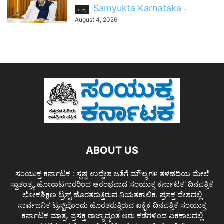
Samyukta Karnataka
-
ರಾಜ್ಯ
August 4, 2026
ABOUT US
ಸಂಯುಕ್ತ ಕರ್ನಾಟಕ : ಸ್ಪಷ್ಟ ಉದ್ದೇಶ ಜತೆಗೆ ಮೌಲ್ಯಗಳ ತಳಹದಿಯ ಮೇಲೆ
ಸ್ವಾತಂತ್ರ್ಯ ಹೋರಾಟಗಾರರಿಂದ ಆರಂಭವಾದ ಸಂಯುಕ್ತ ಕರ್ನಾಟಕ' ದಿನಪತ್ರಿಕೆ
ಲೋಕಶಿಕ್ಷಣ ಟ್ರಸ್ಟ್ ಹೊರತರುತ್ತಿರುವ ನಿಯತಕಾಲಿಕ. ಪ್ರಸಕ್ತ ದೇಶದಲ್ಲಿ
ಸಾರ್ವಜನಿಕ ಟ್ರಸ್ಟ್‌ವೊಂದು ಹೊರತರುತ್ತಿರುವ ಏಕೈಕ ದಿನಪತ್ರಿಕೆ ಸಂಯುಕ್ತ
ಕರ್ನಾಟಕ ಮಾತ್ರ. ಪ್ರಸಕ್ತ ರಾಜ್ಯಾದ್ಯಂತ ಆರು ಕಡೆಗಳಿಂದ ಏಕಕಾಲದಲ್ಲಿ