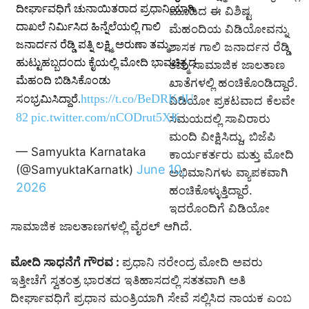
ದೀರ್ಘಾವಧಿಗೆ ಚುನಾಯಿತರಾದ ಪ್ರಧಾನಿಯಾಗಿ
ಮೂಡಿದ ಈ ವಿಶಿಷ್ಟ
ದಾಖಲೆ ನಿರ್ಮಿಸಿದ ಹಿನ್ನೆಲೆಯಲ್ಲಿ ಗಾಲಿ
ಮೆಹಂದಿಯ ವಿಡಿಯೋವನ್ನು
ಜನಾರ್ದನ ರೆಡ್ಡಿ ಪತ್ನಿ ಲಕ್ಷ್ಮಿ ಅರುಣಾ ತಮ್ಮ
ಶಾಸಕ ಗಾಲಿ ಜನಾರ್ದನ ರೆಡ್ಡಿ
ಹುಟ್ಟುಹಬ್ಬದಂದು ಕೈಯಲ್ಲಿ ಮೋದಿ ಭಾವಚಿತ್ರದ
ತಮ್ಮ ಸಾಮಾಜಿಕ ಜಾಲತಾಣ
ಮೆಹಂದಿ ಬಿಡಿಸಿಕೊಂಡು
ಖಾತೆಗಳಲ್ಲಿ ಹಂಚಿಕೊಂಡಿದ್ದಾರೆ.
https://t.co/BeDRKrlU
ಸಂಭ್ರಮಿಸಿದ್ದಾರೆ.
ವಿಡಿಯೋ ಪ್ರಕಟವಾದ ಕೆಲವೇ
82
pic.twitter.com/nCODrut5XK
ಸಮಯದಲ್ಲಿ ಸಾವಿರಾರು
ಮಂದಿ ವೀಕ್ಷಿಸಿದ್ದು, ಬಿಜೆಪಿ
— Samyukta Karnataka
ಕಾರ್ಯಕರ್ತರು ಮತ್ತು ಮೋದಿ
June 10,
(@SamyuktaKarnatk)
ಅಭಿಮಾನಿಗಳು ವ್ಯಾಪಕವಾಗಿ
2026
ಹಂಚಿಕೊಳ್ಳುತ್ತಿದ್ದಾರೆ.
ಇದರೊಂದಿಗೆ ವಿಡಿಯೋ
ಸಾಮಾಜಿಕ ಜಾಲತಾಣಗಳಲ್ಲಿ ವೈರಲ್ ಆಗಿದೆ.
ಮೋದಿ ಸಾಧನೆಗೆ ಗೌರವ :
ಪ್ರಧಾನಿ ನರೇಂದ್ರ ಮೋದಿ ಅವರು
ಇತ್ತೀಚೆಗೆ ಸ್ವತಂತ್ರ ಭಾರತದ ಇತಿಹಾಸದಲ್ಲಿ ಸತತವಾಗಿ ಅತಿ
ದೀರ್ಘಾವಧಿಗೆ ಪ್ರಧಾನ ಮಂತ್ರಿಯಾಗಿ ಸೇವೆ ಸಲ್ಲಿಸಿದ ನಾಯಕ ಎಂಬ