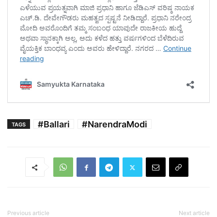
#Ballari
#NarendraModi
TAGS
Previous article
Next article