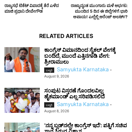
ರಾಜ್ಯಸಭೆ ಟಿಕೆಟ್ ವಿವಾದಕ್ಕೆ ತೆರೆ ಎಳೆದ
ರಾಜ್ಯಾದ್ಯಂತ ಮುಂಗಾರು ಮಳೆ ಆರ್ಭಟ:
ಮಾಜಿ ಪ್ರಧಾನಿ ದೇವೇಗೌಡ
ಮುಂದಿನ 5 ದಿನ ಈ ಜಿಲ್ಲೆಗಳಿಗೆ ಭಾರಿ
ಅಪಾಯ! ಎಲ್ಲೆಲ್ಲಿ ಆರೆಂಜ್ ಅಲರ್ಟ್?
RELATED ARTICLES
ಕಾಂಗ್ರೆಸ್‌ ವಿಮಾನದಿಂದ ಸೈಕಲ್ ವೇಗಕ್ಕೆ
ಬಂದಿದೆ, ಮುಂದೆ ಎತ್ತಿನಗಾಡಿ ವೇಗ:
ಶ್ರೀರಾಮುಲು
Samyukta Karnataka
-
ಬಳ್ಳಾರಿ
August 9, 2026
ಸಂಪುಟ ವಿಸ್ತರಣೆ ಗೊಂದಲವಿಲ್ಲ:
ಹೈಕಮಾಂಡ್ ಎಲ್ಲ ಸರಿಪಡಿಸಲಿದೆ
Samyukta Karnataka
-
ಬಳ್ಳಾರಿ
August 8, 2026
‘ನನ್ನ ಬ್ಲಡ್‌ನಲ್ಲೇ ಕಾಂಗ್ರೆಸ್ ಇದೆ’: ಪತ್ನಿಗೆ ಸಚಿವ
ಸ್ಥಾನ ಸಿಗುವ ವಿಶ್ವಾಸ