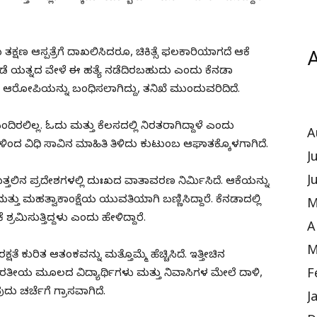
್ಷಣ ಆಸ್ಪತ್ರೆಗೆ ದಾಖಲಿಸಿದರೂ, ಚಿಕಿತ್ಸೆ ಫಲಕಾರಿಯಾಗದೆ ಆಕೆ
A
ೋಡೆ ಯತ್ನದ ವೇಳೆ ಈ ಹತ್ಯೆ ನಡೆದಿರಬಹುದು ಎಂದು ಕೆನಡಾ
ಂಧ ಆರೋಪಿಯನ್ನು ಬಂಧಿಸಲಾಗಿದ್ದು, ತನಿಖೆ ಮುಂದುವರಿದಿದೆ.
ಿರಲಿಲ್ಲ. ಓದು ಮತ್ತು ಕೆಲಸದಲ್ಲಿ ನಿರತರಾಗಿದ್ದಾಳೆ ಎಂದು
A
ಗಳಿಂದ ವಿಧಿ ಸಾವಿನ ಮಾಹಿತಿ ತಿಳಿದು ಕುಟುಂಬ ಆಘಾತಕ್ಕೊಳಗಾಗಿದೆ.
J
J
ತ್ತಲಿನ ಪ್ರದೇಶಗಳಲ್ಲಿ ದುಃಖದ ವಾತಾವರಣ ನಿರ್ಮಿಸಿದೆ. ಆಕೆಯನ್ನು
್ತು ಮಹತ್ವಾಕಾಂಕ್ಷೆಯ ಯುವತಿಯಾಗಿ ಬಣ್ಣಿಸಿದ್ದಾರೆ. ಕೆನಡಾದಲ್ಲಿ
M
್ರಮಿಸುತ್ತಿದ್ದಳು ಎಂದು ಹೇಳಿದ್ದಾರೆ.
A
M
ೆ ಕುರಿತ ಆತಂಕವನ್ನು ಮತ್ತೊಮ್ಮೆ ಹೆಚ್ಚಿಸಿದೆ. ಇತ್ತೀಚಿನ
F
ಭಾರತೀಯ ಮೂಲದ ವಿದ್ಯಾರ್ಥಿಗಳು ಮತ್ತು ನಿವಾಸಿಗಳ ಮೇಲೆ ದಾಳಿ,
ು ಚರ್ಚೆಗೆ ಗ್ರಾಸವಾಗಿದೆ.
J