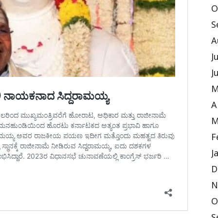
O
S
A
J
J
M
A
M
F
J
D
N
O