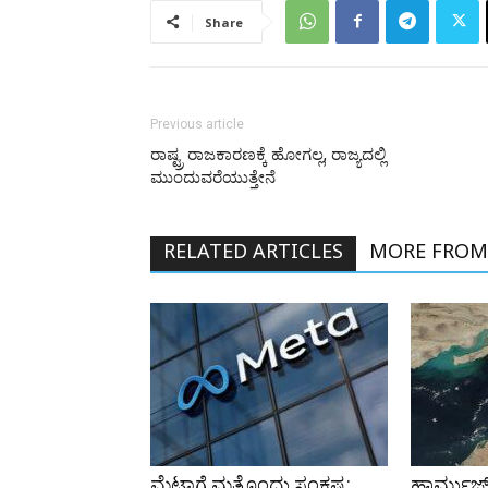
Share
Previous article
ರಾಷ್ಟ್ರ ರಾಜಕಾರಣಕ್ಕೆ ಹೋಗಲ್ಲ, ರಾಜ್ಯದಲ್ಲಿ
ಮುಂದುವರೆಯುತ್ತೇನೆ
RELATED ARTICLES
MORE FROM
ಮೆಟಾಗೆ ಮತ್ತೊಂದು ಸಂಕಷ್ಟ:
ಹಾರ್ಮುಜ್