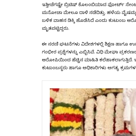
ಇತ್ತೀಚೆಗಷ್ಟೇ ಬ್ರಿಟಿಷ್ ಕೊಲಂಬಿಯಾದ ಫೋರ್ಟ್ ಸೇಂಟ್
ಮನೋಚಾ ಮೇಲೂ ದಾಳಿ ನಡೆದಿತ್ತು. ಹಳೆಯ ವೈಷಮ್ಯದ ಹ
ಬಳಿಕ ವಾಹನ ಡಿಕ್ಕಿ ಹೊಡೆಸಿದೆ ಎಂದು ಕುಟುಂಬ ಆರ
ಮೃತಪಟ್ಟಿದ್ದರು.
ಈ ಸರಣಿ ಘಟನೆಗಳು ವಿದೇಶಗಳಲ್ಲಿ ಶಿಕ್ಷಣ ಹಾಗೂ ಉದ್ಯ
ಗಂಭೀರ ಪ್ರಶ್ನೆಗಳನ್ನು ಎಬ್ಬಿಸಿವೆ. ವಿಧಿ ಮೇಘಾ ಪ್ರ
ಆರೋಪಿಯಿಂದ ಹೆಚ್ಚಿನ ಮಾಹಿತಿ ಕಲೆಹಾಕಲಾಗುತ್ತಿದೆ. 
ಕುಟುಂಬಸ್ಥರು ಹಾಗೂ ಅಧಿಕಾರಿಗಳು ಅಗತ್ಯ ಕ್ರಮಗಳನ್ನು ಕ