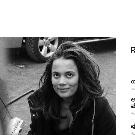
ಯ
Au
ಅ
ಮ
Au
ಫು
Au