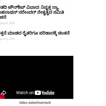
ಿಡದಿ ಟೌನ್‌ಶಿಪ್ ವಿವಾದ: ನಿವೃತ್ತ ನ್ಯಾ.
ುಹನಾಥನ್ ನರೇಂದರ್ ನೇತೃತ್ವದ ಸಮಿತಿ
ಚನೆ
gust 8, 2026
ಿತ್ತನೆ ಮಾಡದ ರೈತರಿಗೂ ಪರಿಹಾರಕ್ಕೆ ಚಿಂತನೆ
gust 8, 2026
Video Advertisement