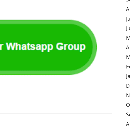
S
A
J
J
M
A
M
F
J
D
N
O
S
A