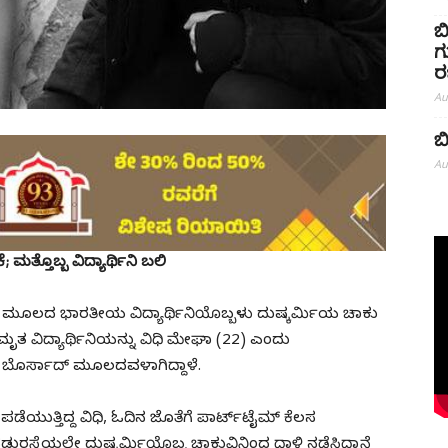
ಬ
ಗ
ರ
Au
ಬ
Au
ತ್ತೊಬ್ಬ ವಿದ್ಯಾರ್ಥಿನಿ ಬಲಿ
ತ್ ಮೂಲದ ಭಾರತೀಯ ವಿದ್ಯಾರ್ಥಿನಿಯೊಬ್ಬಳು ದುಷ್ಕರ್ಮಿಯ ಚಾಕು
ಮೃತ ವಿದ್ಯಾರ್ಥಿನಿಯನ್ನು ವಿಧಿ ಮೇಘಾ (22) ಎಂದು
ೆಯ ಬೊರ್ಸಾದ್ ಮೂಲದವಳಾಗಿದ್ದಾಳೆ.
ಪಡೆಯುತ್ತಿದ್ದ ವಿಧಿ, ಓದಿನ ಜೊತೆಗೆ ಪಾರ್ಟ್‌ಟೈಮ್ ಕೆಲಸ
ಳೆ ನಡುರಸ್ತೆಯಲ್ಲೇ ದುಷ್ಕರ್ಮಿಯೊಬ್ಬ ಚಾಕುವಿನಿಂದ ದಾಳಿ ನಡೆಸಿದ್ದಾನೆ