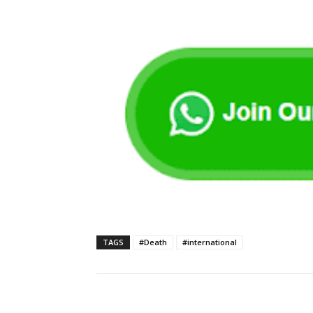
TAGS
#Death
#international