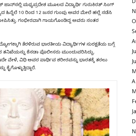
D
 ಜಾನ್‌ನಲ್ಲಿ ಮಧ್ಯಪ್ರದೇಶ ಮೂಲದ ವಿದ್ಯಾರ್ಥಿ ಗುರುಕಿರತ್ ಸಿಂಗ್
N
ಿನ್ನೆಲೆ 10 ರಿಂದ 12 ಜನರ ಗುಂಪು ಅವರ ಮೇಲೆ ಹಲ್ಲೆ ನಡೆಸಿ
ೋಪಿಸಿತ್ತು. ಗಂಭೀರವಾಗಿ ಗಾಯಗೊಂಡಿದ್ದ ಅವರು ನಂತರ
O
S
A
ೋಗಕ್ಕಾಗಿ ತೆರಳಿರುವ ಭಾರತೀಯ ವಿದ್ಯಾರ್ಥಿಗಳ ಸುರಕ್ಷತೆಯ ಬಗ್ಗೆ
J
ಕರಣದ ತನಿಖೆಯನ್ನು ಕೆನಡಾ ಪೊಲೀಸರು ಮುಂದುವರಿಸಿದ್ದು,
ಇದೇ ವೇಳೆ, ವಿಧಿ ಅವರ ಪಾರ್ಥಿವ ಶರೀರವನ್ನು ಭಾರತಕ್ಕೆ ತರಲು
J
ೈಗೊಳ್ಳುತ್ತಿದ್ದಾರೆ.
M
A
M
F
J
D
N