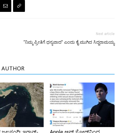
Next article
“ನಿಮ್ಮ ಪ್ರೀತಿಗೆ ಧನ್ಯವಾದ” ಎಂದು ಕೈ ಮುಗಿದ ಸಿದ್ದರಾಮಯ್ಯ
 AUTHOR
 ಜಲಸಂಧಿ: ಇರಾನ್-
Apple ಆಪ್ ಸ್ಟೋರ್‌ನಿಂದ