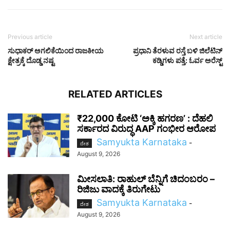
Previous article
Next article
ಸುಧಾಕರ್ ಅಗಲಿಕೆಯಿಂದ ರಾಜಕೀಯ
ಪ್ರಧಾನಿ ತೆರಳುವ ರಸ್ತೆ ಬಳಿ ಜಿಲೆಟಿನ್
ಕ್ಷೇತ್ರಕ್ಕೆ ದೊಡ್ಡ ನಷ್ಟ
ಕಡ್ಡಿಗಳು ಪತ್ತೆ: ಓರ್ವ ಅರೆಸ್ಟ್​
RELATED ARTICLES
₹22,000 ಕೋಟಿ ‘ಅಕ್ಕಿ ಹಗರಣ’ : ದೆಹಲಿ
ಸರ್ಕಾರದ ವಿರುದ್ಧ AAP ಗಂಭೀರ ಆರೋಪ
Samyukta Karnataka
-
ದೇಶ
August 9, 2026
ಮೀಸಲಾತಿ: ರಾಹುಲ್ ಬೆನ್ನಿಗೆ ಚಿದಂಬರಂ –
ರಿಜಿಜು ವಾದಕ್ಕೆ ತಿರುಗೇಟು
Samyukta Karnataka
-
ದೇಶ
August 9, 2026