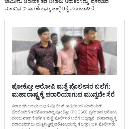
ಜಾಮೀನು ಆದೇಶಕ್ಕೆ ತಡೆ ನೀಡಲು ನಿರಾಕರಿಸಿದ್ದು, ಪ್ರಕರಣದ
ಮುಂದಿನ ವಿಚಾರಣೆಯನ್ನು ಜುಲೈ 9ಕ್ಕೆ ಮುಂದೂಡಿದೆ.