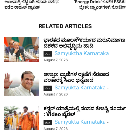
ಅಂಜನಾದ್ರಿ ಬೆಟ್ಟ ಏರಿ ಹನುಮ ದರ್ಶನ
‘Energy Drink’ ಬಳಕೆಗೆ FSSAI
ಪಡೆದ ರಾಹುಲ್ ದ್ರಾವಿಡ್
ಬ್ರೇಕ್: ಬ್ರ್ಯಾಂಡ್‌ಗಳಿಗೆ ನೋಟಿಸ್
RELATED ARTICLES
ಭಾರತದ ಮೂಲಸೌಕರ್ಯದ ಮರುನಿರ್ಮಾಣ
ದಶಕದ ಅಭಿವೃದ್ಧಿಯ ಹಾದಿ
Samyuktha Karnataka
-
ದೇಶ
August 7, 2026
ಅಸ್ಸಾಂ: ಪ್ರಾಣಿಗಳ ರಕ್ಷಣೆಗೆ ನೆರವಾದ
ವಂತಾರಕ್ಕೆ ಸಿಎಂ ಧನ್ಯವಾದ
Samyukta Karnataka
-
ದೇಶ
August 7, 2026
ಕನ್ವರ್ ಯಾತ್ರೆಯಲ್ಲಿ ಸಂಸದ ತೇಜಸ್ವಿ ಸೂರ್ಯ
: Video ವೈರಲ್‌
Samyukta Karnataka
-
ದೇಶ
August 7, 2026