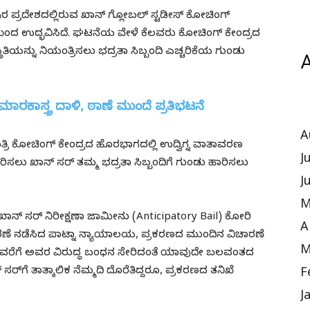
 ಪ್ರದೇಶದಲ್ಲಿರುವ ಖಾನ್ ಗ್ಲೋಬಲ್ ಸ್ಟಡೀಸ್ ಕೋಚಿಂಗ್
ೆಯಿಂದ ಉದ್ಭವಿಸಿದೆ. ಘಟನೆಯ ವೇಳೆ ಕೆಲವರು ಕೋಚಿಂಗ್ ಕೇಂದ್ರದ
ಿಸ್ಥಿತಿಯನ್ನು ನಿಯಂತ್ರಿಸಲು ಭದ್ರತಾ ಸಿಬ್ಬಂದಿ ಎಚ್ಚರಿಕೆಯ ಗುಂಡು
A
ಮಾರಕಾಸ್ತ್ರ ದಾಳಿ, ಠಾಣೆ ಮುಂದೆ ಪ್ರತಿಭಟನೆ
A
್ರಿ ಕೋಚಿಂಗ್ ಕೇಂದ್ರದ ಹೊರಭಾಗದಲ್ಲಿ ಉದ್ವಿಗ್ನ ವಾತಾವರಣ
J
ಸಲು ಖಾನ್ ಸರ್ ತಮ್ಮ ಭದ್ರತಾ ಸಿಬ್ಬಂದಿಗೆ ಗುಂಡು ಹಾರಿಸಲು
J
M
ಿ ಖಾನ್ ಸರ್ ನಿರೀಕ್ಷಣಾ ಜಾಮೀನು (Anticipatory Bail) ಕೋರಿ
A
ಣೆ ನಡೆಸಿದ ಪಾಟ್ನಾ ನ್ಯಾಯಾಲಯ, ಪ್ರಕರಣದ ಮುಂದಿನ ವಿಚಾರಣೆ
M
ೆಗೆ ಅವರ ವಿರುದ್ಧ ಬಂಧನ ಸೇರಿದಂತೆ ಯಾವುದೇ ಬಲವಂತದ
ರ್‌ಗೆ ತಾತ್ಕಾಲಿಕ ನೆಮ್ಮದಿ ದೊರೆತಿದ್ದರೂ, ಪ್ರಕರಣದ ತನಿಖೆ
F
J