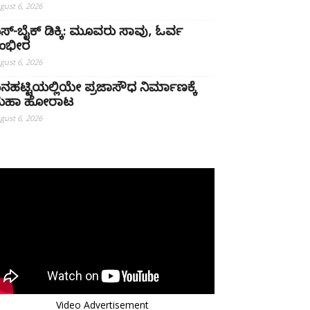
gust 6, 2026
ಸ್-ಬೈಕ್ ಡಿಕ್ಕಿ: ಮೂವರು ಸಾವು, ಓರ್ವ
ಂಭೀರ
gust 6, 2026
ನಹಟ್ಟಿಯಲ್ಲಿಯೇ ಪ್ರಜಾಸೌಧ ನಿರ್ಮಾಣಕ್ಕೆ
ಹಾ ಹೋರಾಟ
gust 6, 2026
Video Advertisement