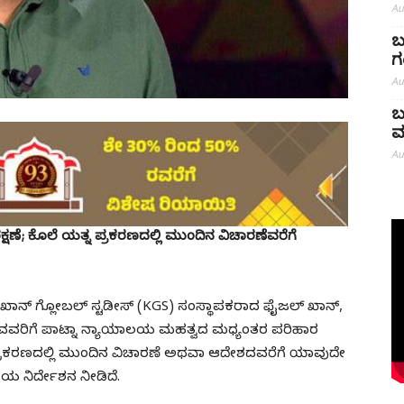
Au
ಬ
ಗ
Au
ಬ
ಮ
Au
್ಷಣೆ; ಕೊಲೆ ಯತ್ನ ಪ್ರಕರಣದಲ್ಲಿ ಮುಂದಿನ ವಿಚಾರಣೆವರೆಗೆ
ಖಾನ್ ಗ್ಲೋಬಲ್ ಸ್ಟಡೀಸ್ (KGS) ಸಂಸ್ಥಾಪಕರಾದ ಫೈಜಲ್ ಖಾನ್,
ುವವರಿಗೆ ಪಾಟ್ನಾ ನ್ಯಾಯಾಲಯ ಮಹತ್ವದ ಮಧ್ಯಂತರ ಪರಿಹಾರ
ನ ಪ್ರಕರಣದಲ್ಲಿ ಮುಂದಿನ ವಿಚಾರಣೆ ಅಥವಾ ಆದೇಶದವರೆಗೆ ಯಾವುದೇ
 ನಿರ್ದೇಶನ ನೀಡಿದೆ.