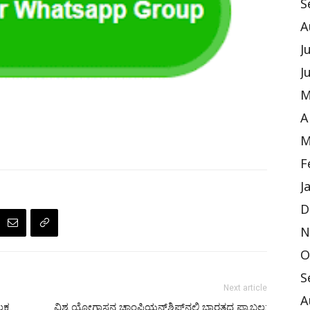
S
A
J
J
M
A
M
F
J
D
N
O
S
Next article
A
ಕ್ಷ
ವಿಶ್ವ ಯೋಗಾಸನ ಚಾಂಪಿಯನ್‌ಶಿಪ್‌ನಲ್ಲಿ ಭಾರತದ ಪ್ರಾಬಲ್ಯ: