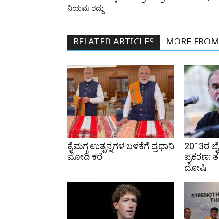
ನಿಯಮ ರದ್ದು
RELATED ARTICLES
MORE FROM
ಕೈಮಗ್ಗ ಉತ್ಪನ್ನಗಳ ಬಳಕೆಗೆ ಪ್ರಧಾನಿ
2013ರ ಲೈಂ
ಮೋದಿ ಕರೆ
ಪ್ರಕರಣ: ತ
ದೋಷಿ