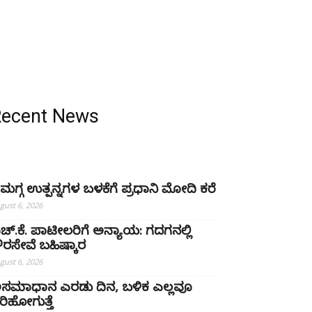
Recent News
ೈಮಗ್ಗ ಉತ್ಪನ್ನಗಳ ಬಳಕೆಗೆ ಪ್ರಧಾನಿ ಮೋದಿ ಕರೆ
gust 6, 2026
ಚ್‌.ಕೆ. ಪಾಟೀಲರಿಗೆ ಅನ್ಯಾಯ: ಗದಗನಲ್ಲಿ
್ಷೌರಸೇವೆ ಬಹಿಷ್ಕಾರ
gust 6, 2026
ಸಮಾಧಾನ ಎರಡು ದಿನ, ಬಳಿಕ ಎಲ್ಲವೂ
ರಿಹೋಗುತ್ತೆ