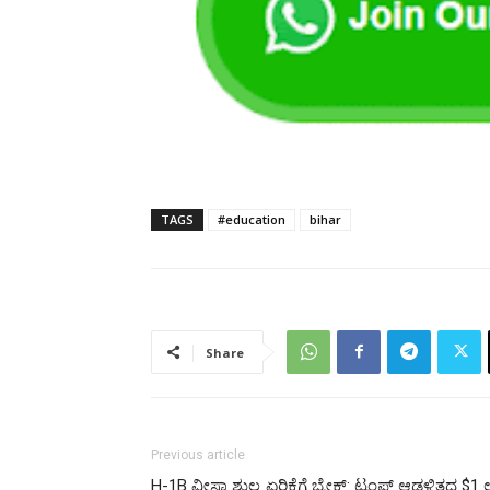
TAGS
#education
bihar
Share
Previous article
H-1B ವೀಸಾ ಶುಲ್ಕ ಏರಿಕೆಗೆ ಬ್ರೇಕ್: ಟ್ರಂಪ್ ಆಡಳಿತದ $1 ಲ