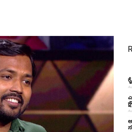
ಕ
Au
ಎ
ಕ
Au
ಅ
ಸ