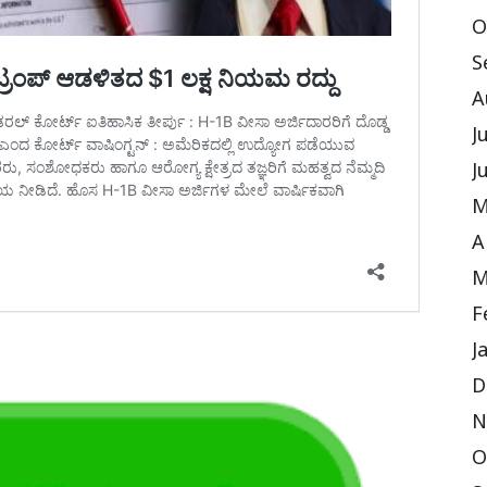
O
S
A
J
J
M
A
M
F
J
D
N
O