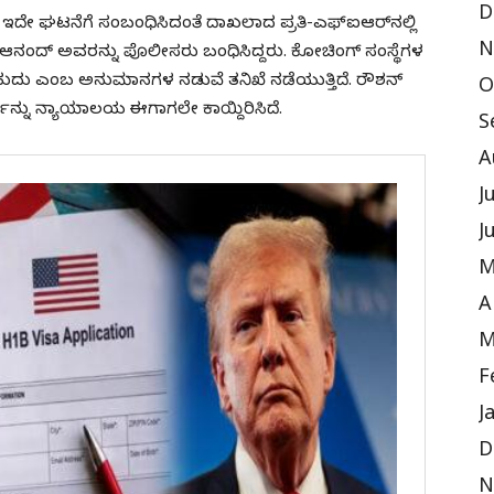
D
ಇದೇ ಘಟನೆಗೆ ಸಂಬಂಧಿಸಿದಂತೆ ದಾಖಲಾದ ಪ್ರತಿ-ಎಫ್‌ಐಆರ್‌ನಲ್ಲಿ
N
್ ಆನಂದ್ ಅವರನ್ನು ಪೊಲೀಸರು ಬಂಧಿಸಿದ್ದರು. ಕೋಚಿಂಗ್ ಸಂಸ್ಥೆಗಳ
ು ಎಂಬ ಅನುಮಾನಗಳ ನಡುವೆ ತನಿಖೆ ನಡೆಯುತ್ತಿದೆ. ರೌಶನ್
O
ಪನ್ನು ನ್ಯಾಯಾಲಯ ಈಗಾಗಲೇ ಕಾಯ್ದಿರಿಸಿದೆ.
S
A
J
J
M
A
M
F
J
D
N