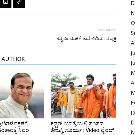
D
N
O
Next article
S
ತನ್ನ ಬಂದೂಕಿಗೆ ತಾನೆ ಬಲಿಯಾದ ವ್ಯಕ್ತಿ
A
J
 AUTHOR
J
M
A
M
F
J
D
ರಾಣಿಗಳ ರಕ್ಷಣೆಗೆ
ಕನ್ವರ್ ಯಾತ್ರೆಯಲ್ಲಿ ಸಂಸದ
ಂತಾರಕ್ಕೆ ಸಿಎಂ
ತೇಜಸ್ವಿ ಸೂರ್ಯ : Video ವೈರಲ್‌
N