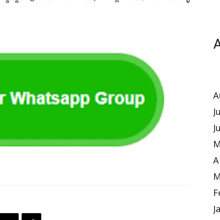
A
A
J
J
M
A
M
F
J