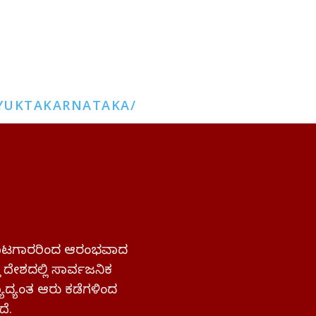
YUKTAKARNATAKA/
 ಹೋರಾಟಗಾರರಿಂದ ಆರಂಭವಾದ
್ತ ದೇಶದಲ್ಲಿ ಸಾರ್ವಜನಿಕ
ಜ್ಯಾದ್ಯಂತ ಆರು ಕಡೆಗಳಿಂದ
ದೆ.