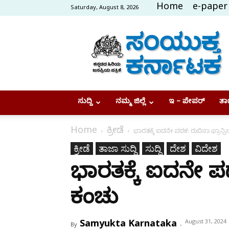
Home
e-paper
Saturday, August 8, 2026
Samyukta
Karnataka
ಸುದ್ದಿ
ನಮ್ಮ ಜಿಲ್ಲೆ
ಇ – ಪೇಪರ್
ತಾಜ
Home
ಕ್ರೀಡೆ
ಭಾರತಕ್ಕೆ ಐದನೇ ಪದಕ: ರುಬಿನಾ ಫ್ರಾನ್ಸಿಸ
ಕ್ರೀಡೆ
ತಾಜಾ ಸುದ್ದಿ
ಸುದ್ದಿ
ದೇಶ
ವಿದೇಶ
ಭಾರತಕ್ಕೆ ಐದನೇ ಪದಕ
ಕಂಚು
Samyukta Karnataka
August 31, 2024
By
-