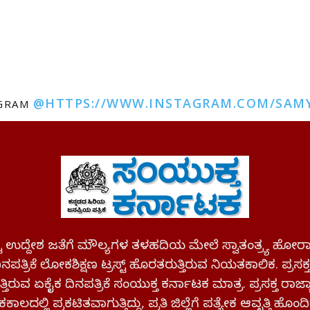
@HTTPS://WWW.INSTAGRAM.COM/SAM
AGRAM
ಪಷ್ಟ ಉದ್ದೇಶ ಜತೆಗೆ ಮೌಲ್ಯಗಳ ತಳಹದಿಯ ಮೇಲೆ ಸ್ವಾತಂತ್ರ್ಯ
ಪತ್ರಿಕೆ ಲೋಕಶಿಕ್ಷಣ ಟ್ರಸ್ಟ್ ಹೊರತರುತ್ತಿರುವ ನಿಯತಕಾಲಿಕ. ಪ್ರಸಕ
್ತಿರುವ ಏಕೈಕ ದಿನಪತ್ರಿಕೆ ಸಂಯುಕ್ತ ಕರ್ನಾಟಕ ಮಾತ್ರ. ಪ್ರಸಕ್ತ ರಾ
ಕಾಲದಲ್ಲಿ ಪ್ರಕಟಿತವಾಗುತ್ತಿದ್ದು, ಪ್ರತಿ ಜಿಲ್ಲೆಗೆ ಪತ್ಯೇಕ ಆವೃತ್ತಿ ಹೊಂದಿ