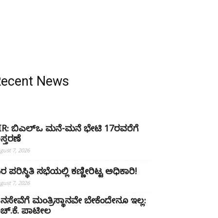
Recent News
IR: ಬಿಎಲ್ಒ ಮನೆ-ಮನೆ ಭೇಟಿ 17ರವರೆಗೆ
ಿಸ್ತರಣೆ
gust 7, 2026
ರ ಪರಿಸ್ಥಿತಿ ಸಭೆಯಲ್ಲಿ ಕಣ್ಣೀರಿಟ್ಟ ಅಧಿಕಾರಿ!
gust 7, 2026
ನಸೇವೆಗೆ ಮಂತ್ರಿಸ್ಥಾನವೇ ಬೇಕೆಂದೇನೂ ಇಲ್ಲ:
ಚ್‌.ಕೆ. ಪಾಟೀಲ