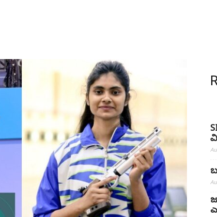
S
ವ
Au
ಬ
Au
ಜ
ಎ