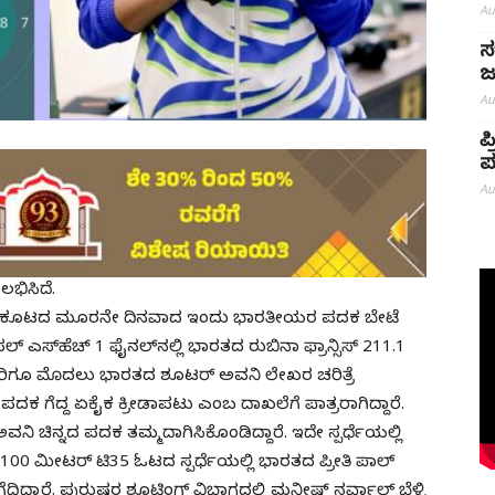
Au
ಸ
ಜ
Au
ಪ
ಪ
Au
 ಲಭಿಸಿದೆ.
s ಕ್ರೀಡಾಕೂಟದ ಮೂರನೇ ದಿನವಾದ ಇಂದು ಭಾರತೀಯರ ಪದಕ ಬೇಟೆ
ಸ್​ಹೆಚ್ 1 ಫೈನಲ್​ನಲ್ಲಿ ಭಾರತದ ರುಬಿನಾ ಫ್ರಾನ್ಸಿಸ್ 211.1
ರಿಗೂ ಮೊದಲು ಭಾರತದ ಶೂಟರ್ ಅವನಿ ಲೇಖರ ಚರಿತ್ರೆ
ನ್ನದ ಪದಕ ಗೆದ್ದ ಏಕೈಕ ಕ್ರೀಡಾಪಟು ಎಂಬ ದಾಖಲೆಗೆ ಪಾತ್ರರಾಗಿದ್ದಾರೆ.
ಿ ಚಿನ್ನದ ಪದಕ ತಮ್ಮದಾಗಿಸಿಕೊಂಡಿದ್ದಾರೆ. ಇದೇ ಸ್ಪರ್ಧೆಯಲ್ಲಿ
0 ಮೀಟರ್ ಟಿ35 ಓಟದ ಸ್ಪರ್ಧೆಯಲ್ಲಿ ಭಾರತದ ಪ್ರೀತಿ ಪಾಲ್​
ದಾರೆ. ಪುರುಷರ ಶೂಟಿಂಗ್‌ ವಿಭಾಗದಲ್ಲಿ ಮನೀಷ್ ನರ್ವಾಲ್‌ ಬೆಳ್ಳಿ