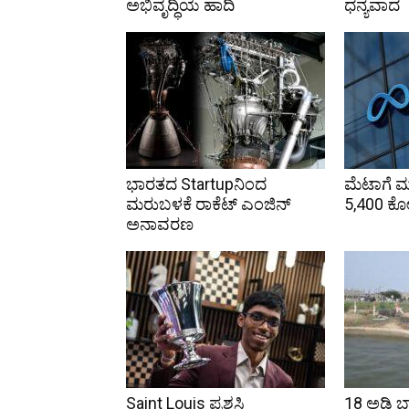
ಅಭಿವೃದ್ಧಿಯ ಹಾದಿ
ಧನ್ಯವಾದ
ಭಾರತದ Startupನಿಂದ
ಮೆಟಾಗೆ ಮ
ಮರುಬಳಕೆ ರಾಕೆಟ್ ಎಂಜಿನ್
₹5,400 
ಅನಾವರಣ
Saint Louis ಪ್ರಶಸ್ತಿ
18 ಅಡಿ ಬ