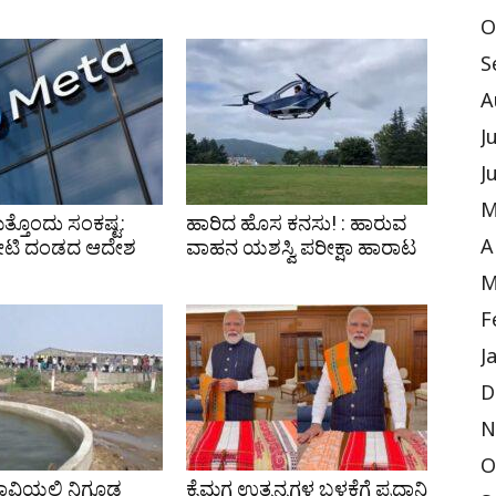
O
S
A
J
J
M
ತ್ತೊಂದು ಸಂಕಷ್ಟ:
ಹಾರಿದ ಹೊಸ ಕನಸು! : ಹಾರುವ
ಕೋಟಿ ದಂಡದ ಆದೇಶ
ವಾಹನ ಯಶಸ್ವಿ ಪರೀಕ್ಷಾ ಹಾರಾಟ
A
M
F
J
D
N
O
ಾವಿಯಲ್ಲಿ ನಿಗೂಢ
ಕೈಮಗ್ಗ ಉತ್ಪನ್ನಗಳ ಬಳಕೆಗೆ ಪ್ರಧಾನಿ