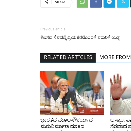
Share
Previous article
ಕೆಲಸದ ನೆಪದಲ್ಲಿ ಪ್ರಿಯಕರನೊಂದಿಗೆ ಪರಾರಿಗೆ ಯತ್ನ
RELATED ARTICLES
MORE FROM
ಭಾರತದ ಮೂಲಸೌಕರ್ಯದ
ಅಸ್ಸಾಂ: ಪ್
ಮರುನಿರ್ಮಾಣ ದಶಕದ
ನೆರವಾದ ವ