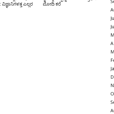
S
ವಿಜ್ಞಾನಿಗಳತ್ತ ಎಲ್ಲರ
ಮೋದಿ ಕರೆ
A
J
J
M
A
M
F
J
D
N
O
S
A