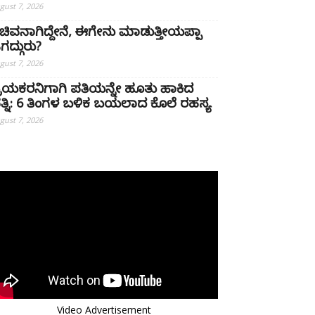
gust 7, 2026
ಚಿವನಾಗಿದ್ದೇನೆ, ಈಗೇನು ಮಾಡುತ್ತೀಯಪ್ಪಾ
ಗದ್ಗುರು?
gust 7, 2026
್ರಿಯಕರನಿಗಾಗಿ ಪತಿಯನ್ನೇ ಹೂತು ಹಾಕಿದ
ತ್ನಿ: 6 ತಿಂಗಳ ಬಳಿಕ ಬಯಲಾದ ಕೊಲೆ ರಹಸ್ಯ
gust 7, 2026
Video Advertisement