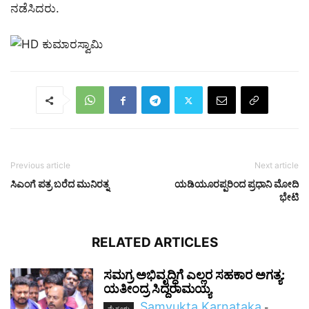
ನಡೆಸಿದರು.
Previous article
Next article
ಸಿಎಂಗೆ ಪತ್ರ ಬರೆದ ಮುನಿರತ್ನ
ಯಡಿಯೂರಪ್ಪರಿಂದ ಪ್ರಧಾನಿ ಮೋದಿ
ಭೇಟಿ
RELATED ARTICLES
ಸಮಗ್ರ ಅಭಿವೃದ್ಧಿಗೆ ಎಲ್ಲರ ಸಹಕಾರ ಅಗತ್ಯ:
ಯತೀಂದ್ರ ಸಿದ್ದರಾಮಯ್ಯ
Samyukta Karnataka
-
ಮೈಸೂರು