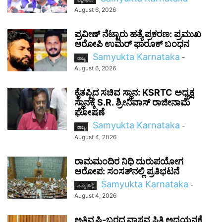
August 6, 2026
ಪ್ರವೀಣ್ ನೆಟ್ಟಾರು ಹತ್ಯೆ ಪ್ರಕರಣ: ಪ್ರಮುಖ
ಆರೋಪಿ ಉಮರ್ ಫಾರೂಕ್ ಬಂಧನ
Samyukta Karnataka
-
ರಾಜ್ಯ
August 6, 2026
ಕೈತಪ್ಪಿದ ಸಚಿವ ಸ್ಥಾನ: KSRTC ಅಧ್ಯಕ್ಷ
ಸ್ಥಾನಕ್ಕೆ S.R. ಶ್ರೀನಿವಾಸ್ ರಾಜೀನಾಮೆ
ಘೋಷಣೆ
Samyukta Karnataka
-
ರಾಜ್ಯ
August 4, 2026
ರಾಮಮಂದಿರ ನಿಧಿ ದುರುಪಯೋಗ
ಆರೋಪ: ಸಂಸತ್‌ನಲ್ಲಿ ಪ್ರತಿಭಟನೆ
Samyukta Karnataka
-
ನಮ್ಮ ಜಿಲ್ಲೆ
August 4, 2026
ಅತಿವೃಷ್ಟಿ-ಬರದ ವಾಸ್ತವ ಸ್ಥಿತಿ ಅಧ್ಯಯನಕ್ಕೆ