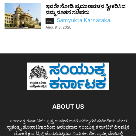
ಇವರೇ ನೋಡಿ ಪ್ರಮಾಣವಚನ ಸ್ವೀಕರಿಸಿದ
ನಮ್ಮ ನೂತನ ಸಚಿವರು
Samyukta Karnataka
-
ರಾಜ್ಯ
August 3, 2026
ABOUT US
ಸಂಯುಕ್ತ ಕರ್ನಾಟಕ : ಸ್ಪಷ್ಟ ಉದ್ದೇಶ ಜತೆಗೆ ಮೌಲ್ಯಗಳ ತಳಹದಿಯ ಮೇಲೆ
ಸ್ವಾತಂತ್ರ್ಯ ಹೋರಾಟಗಾರರಿಂದ ಆರಂಭವಾದ ಸಂಯುಕ್ತ ಕರ್ನಾಟಕ' ದಿನಪತ್ರಿಕೆ
ಲೋಕಶಿಕ್ಷಣ ಟ್ರಸ್ಟ್ ಹೊರತರುತ್ತಿರುವ ನಿಯತಕಾಲಿಕ. ಪ್ರಸಕ್ತ ದೇಶದಲ್ಲಿ