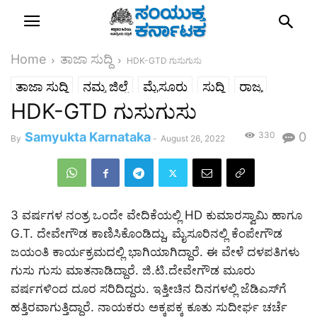
Home
ತಾಜಾ ಸುದ್ದಿ
HDK-GTD ಗುಸುಗುಸು
ತಾಜಾ ಸುದ್ದಿ
ನಮ್ಮ ಜಿಲ್ಲೆ
ಮೈಸೂರು
ಸುದ್ದಿ
ರಾಜ್ಯ
HDK-GTD ಗುಸುಗುಸು
Samyukta Karnataka
330
0
By
-
August 26, 2022
3 ವರ್ಷಗಳ ನಂತ್ರ ಒಂದೇ ವೇದಿಕೆಯಲ್ಲಿ HD ಕುಮಾರಸ್ವಾಮಿ ಹಾಗೂ
G.T. ದೇವೇಗೌಡ ಕಾಣಿಸಿಕೊಂಡಿದ್ದು, ಮೈಸೂರಿನಲ್ಲಿ ಕೆಂಪೇಗೌಡ
ಜಯಂತಿ ಕಾರ್ಯಕ್ರಮದಲ್ಲಿ ಭಾಗಿಯಾಗಿದ್ದಾರೆ. ಈ ವೇಳೆ ದಳಪತಿಗಳು
ಗುಸು ಗುಸು ಮಾತನಾಡಿದ್ದಾರೆ. ಜಿ.ಟಿ.ದೇವೇಗೌಡ ಮೂರು
ವರ್ಷಗಳಿಂದ ದೂರ ಸರಿದಿದ್ದರು. ಇತ್ತೀಚಿನ ದಿನಗಳಲ್ಲಿ ಜೆಡಿಎಸ್​ಗೆ
ಹತ್ತಿರವಾಗುತ್ತಿದ್ದಾರೆ. ನಾಯಕರು ಅಕ್ಕಪಕ್ಕ ಕೂತು ಸುದೀರ್ಘ ಚರ್ಚೆ