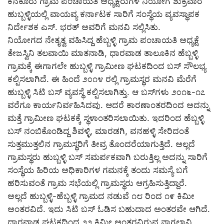
ಕನಕೂರು ಗ್ರಾಮ ಪಂಚಾಯತಿ ಅಧ್ಯಕ್ಷರುಗಳ ನಿಯೋಗ ಶುಕ್ರವಾರ
ಹುಬ್ಬಳ್ಳಿಯಲ್ಲಿ ವಾಯವ್ಯ ಕರ್ನಾಟಕ ಸಾರಿಗೆ ಸಂಸ್ಥೆಯ ವ್ಯವಸ್ಥಾಪಕ
ನಿರ್ದೇಶಕ ಎಸ್. ಭರತ್ ಅವರಿಗೆ ಮನವಿ ಸಲ್ಲಿಸಿತು.
ನಿಯೋಗದ ನೇತೃತ್ವ ವಹಿಸಿದ್ದ ಹೆಬ್ಬಳ್ಳಿ ಗ್ರಾಮ ಪಂಚಾಯತಿ ಅಧ್ಯಕ್ಷೆ
ತೇಜಸ್ವಿನಿ ತಲವಾಯಿ ಮಾತನಾಡಿ, ಧಾರವಾಡ ತಾಲೂಕಿನ ಹೆಬ್ಬಳ್ಳಿ
ಗ್ರಾಮಕ್ಕೆ ಈಗಾಗಲೇ ಹುಬ್ಬಳ್ಳಿ ಗ್ರಾಮೀಣ ಘಟಕದಿಂದ ಬಸ್ ಸೌಲಭ್ಯ
ಕಲ್ಪಿಸಲಾಗಿದೆ. ಈ ಹಿಂದೆ ೨೦೧೪ ರಲ್ಲಿ ಗ್ರಾಮಸ್ಥರ ಮನವಿ ಮೆರೆಗೆ
ಹುಬ್ಬಳ್ಳಿ ಸಿಟಿ ಬಸ್ ವ್ಯವಸ್ಥೆ ಕಲ್ಪಿಸಲಾಗಿತ್ತು. ಆ ಬಸ್‌ಗಳು ೨೦೧೬-೧೭
ವರೆಗೂ ಕಾರ್ಯನಿರ್ವಹಿಸಿದವು. ಆದರೆ ಕಾರಣಾಂತರದಿಂದ ಅದನ್ನು
ಮತ್ತೆ ಗ್ರಾಮೀಣ ಘಟಕಕ್ಕೆ ಸ್ಥಳಾಂತರಿಸಲಾಯಿತು. ಇದರಿಂದ ಹೆಬ್ಬಳ್ಳಿ
ಬಸ್ ನಂಬಿಕೊಂಡಿದ್ದ ಶಿವಳ್ಳಿ, ಮಾರಡಗಿ, ವನಹಳ್ಳಿ ಸೇರಿದಂತೆ
ಸುತ್ತಮುತ್ತಲಿನ ಗ್ರಾಮಸ್ಥರಿಗೆ ತೀವ್ರ ತೊಂದರೆಯಾಗುತ್ತಿದೆ. ಅಲ್ಲದೆ
ಗ್ರಾಮಸ್ಥರು ಹುಬ್ಬಳ್ಳಿ ಬಸ್ ಸಮರ್ಪಕವಾಗಿ ಬರುತ್ತಿಲ್ಲ ಅದನ್ನು ಸಾರಿಗೆ
ಸಂಸ್ಥೆಯ ಹಿರಿಯ ಅಧಿಕಾರಿಗಳ ಗಮನಕ್ಕೆ ತಂದು ಸಮಸ್ಯೆ ಬಗೆ
ಹರಿಸುವಂತೆ ಗ್ರಾಮ ಸಭೆಯಲ್ಲಿ ಗ್ರಾಮಸ್ಥರು ಆಗ್ರಹಿಸುತ್ತಿದ್ದಾರೆ.
ಅಲ್ಲದೆ ಹುಬ್ಬಳ್ಳಿ-ಹೆಬ್ಬಳ್ಳಿ ಗ್ರಾಮದ ನಡುವೆ ೧೮ ರಿಂದ ೧೯ ಕಿಮೀ
ಅಂತರವಿದೆ. ಇದು ಸಿಟಿ ಬಸ್ ಓಡಿಸ ಬಹುದಾದ ಅಂತರವೇ ಆಗಿದೆ.
ಧಾರವಾಡ ಘಟಕದಿಂದ ೨೨ ಕಿಮೀ ಅಂತರವಿರುವ ನಾಗಲಾವಿ