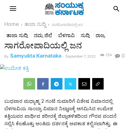
Home
ತಾಜಾ ಸುದ್ದಿ
ಸಾಗರೋಪಾದಿಯಲ್ಲಿ ಜನ
ತಾಜಾ ಸುದ್ದಿ
ನಮ್ಮ ಜಿಲ್ಲೆ
ಬೆಳಗಾವಿ
ಸುದ್ದಿ
ರಾಜ್ಯ
ಸಾಗರೋಪಾದಿಯಲ್ಲಿ ಜನ
Samyukta Karnataka
254
0
By
-
September 7, 2022
ಬುಧವಾರ ಮಧ್ಯಾಹ್ನ 2 ಗಂಟೆ ಸುಮಾರಿಗೆ ವಿಶೇಷ ವಿಮಾನದಲ್ಲಿ
ಬೆಳಗಾವಿಯ ಸಾಂಬ್ರಾ ವಿಮಾನ ನಿಲ್ದಾಣಕ್ಕೆ ಆಗಮಿಸಿದ ಉಮೇಶ
ಕತ್ತಿಯವರ ಪಾರ್ಥಿವ ಶರೀರಕ್ಕೆ ಜಿಲ್ಲಾಡಳಿತದಿಂದ ಗೌರವ ವಂದನೆ
ಸಲ್ಲಿಸಿ ಕೆಲಹೊತ್ತು ಅಂತಿಮ ದರ್ಶನಕ್ಕೆ ಅವಕಾಶ ಕಲ್ಪಿಸಲಾಗಿತ್ತು. ಈ