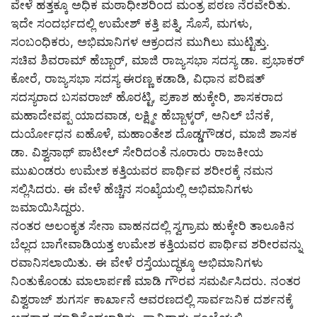
ವೇಳೆ ಹತ್ತಕ್ಕೂ ಅಧಿಕ ಮಠಾಧೀಶರಿಂದ ಮಂತ್ರ ಪಠಣ ನೆರವೇರಿತು.
ಇದೇ ಸಂದರ್ಭದಲ್ಲಿ ಉಮೇಶ್ ಕತ್ತಿ ಪತ್ನಿ, ಸೊಸೆ, ಮಗಳು,
ಸಂಬಂಧಿಕರು, ಅಭಿಮಾನಿಗಳ ಆಕ್ರಂದನ ಮುಗಿಲು ಮುಟ್ಟಿತ್ತು.
ಸಚಿವ ಶಿವರಾಮ್ ಹೆಬ್ಬಾರ್, ಮಾಜಿ ರಾಜ್ಯಸಭಾ ಸದಸ್ಯ ಡಾ. ಪ್ರಭಾಕರ್
ಕೋರೆ, ರಾಜ್ಯಸಭಾ ಸದಸ್ಯ ಈರಣ್ಣ ಕಡಾಡಿ, ವಿಧಾನ ಪರಿಷತ್
ಸದಸ್ಯರಾದ ಬಸವರಾಜ್ ಹೊರಟ್ಟಿ, ಪ್ರಕಾಶ ಹುಕ್ಕೇರಿ, ಶಾಸಕರಾದ
ಮಹಾದೇವಪ್ಪ ಯಾದವಾಡ, ಲಕ್ಷ್ಮೀ ಹೆಬ್ಬಾಳ್ಕರ್, ಅನಿಲ್ ಬೆನಕೆ,
ದುರ್ಯೋಧನ ಐಹೊಳೆ, ಮಹಾಂತೇಶ ದೊಡ್ಡಗೌಡರ, ಮಾಜಿ ಶಾಸಕ
ಡಾ. ವಿಶ್ವನಾಥ್ ಪಾಟೀಲ್ ಸೇರಿದಂತೆ ನೂರಾರು ರಾಜಕೀಯ
ಮುಖಂಡರು ಉಮೇಶ ಕತ್ತಿಯವರ ಪಾರ್ಥಿವ ಶರೀರಕ್ಕೆ ನಮನ
ಸಲ್ಲಿಸಿದರು. ಈ ವೇಳೆ ಹೆಚ್ಚಿನ ಸಂಖ್ಯೆಯಲ್ಲಿ ಅಭಿಮಾನಿಗಳು
ಜಮಾಯಿಸಿದ್ದರು.
ನಂತರ ಅಲಂಕೃತ ಸೇನಾ ವಾಹನದಲ್ಲಿ ಸ್ವಗ್ರಾಮ ಹುಕ್ಕೇರಿ ತಾಲೂಕಿನ
ಬೆಲ್ಲದ ಬಾಗೇವಾಡಿಯತ್ತ ಉಮೇಶ ಕತ್ತಿಯವರ ಪಾರ್ಥಿವ ಶರೀರವನ್ನು
ರವಾನಿಸಲಾಯಿತು. ಈ ವೇಳೆ ರಸ್ತೆಯುದ್ಧಕ್ಕೂ ಅಭಿಮಾನಿಗಳು
ನಿಂತುಕೊಂಡು ಮಾಲಾರ್ಪಣೆ ಮಾಡಿ ಗೌರವ ಸಮರ್ಪಿಸಿದರು. ನಂತರ
ವಿಶ್ವರಾಜ್ ಶುಗರ್ಸ ಕಾರ್ಖಾನೆ ಆವರಣದಲ್ಲಿ ಸಾರ್ವಜನಿಕ ದರ್ಶನಕ್ಕೆ