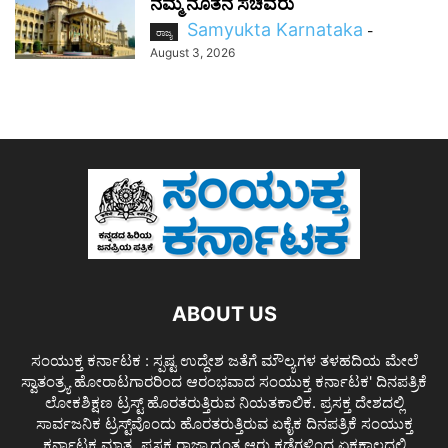
ನಮ್ಮ ನೂತನ ಸಚಿವರು
Samyukta Karnataka
-
ರಾಜ್ಯ
August 3, 2026
ABOUT US
ಸಂಯುಕ್ತ ಕರ್ನಾಟಕ : ಸ್ಪಷ್ಟ ಉದ್ದೇಶ ಜತೆಗೆ ಮೌಲ್ಯಗಳ ತಳಹದಿಯ ಮೇಲೆ
ಸ್ವಾತಂತ್ರ್ಯ ಹೋರಾಟಗಾರರಿಂದ ಆರಂಭವಾದ ಸಂಯುಕ್ತ ಕರ್ನಾಟಕ' ದಿನಪತ್ರಿಕೆ
ಲೋಕಶಿಕ್ಷಣ ಟ್ರಸ್ಟ್ ಹೊರತರುತ್ತಿರುವ ನಿಯತಕಾಲಿಕ. ಪ್ರಸಕ್ತ ದೇಶದಲ್ಲಿ
ಸಾರ್ವಜನಿಕ ಟ್ರಸ್ಟ್‌ವೊಂದು ಹೊರತರುತ್ತಿರುವ ಏಕೈಕ ದಿನಪತ್ರಿಕೆ ಸಂಯುಕ್ತ
ಕರ್ನಾಟಕ ಮಾತ್ರ. ಪ್ರಸಕ್ತ ರಾಜ್ಯಾದ್ಯಂತ ಆರು ಕಡೆಗಳಿಂದ ಏಕಕಾಲದಲ್ಲಿ