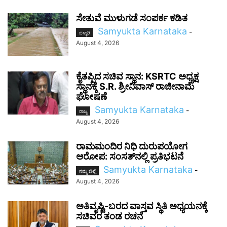
ಸೇತುವೆ ಮುಳುಗಡೆ ಸಂಪರ್ಕ ಕಡಿತ
Samyukta Karnataka
-
ಬಳ್ಳಾರಿ
August 4, 2026
ಕೈತಪ್ಪಿದ ಸಚಿವ ಸ್ಥಾನ: KSRTC ಅಧ್ಯಕ್ಷ
ಸ್ಥಾನಕ್ಕೆ S.R. ಶ್ರೀನಿವಾಸ್ ರಾಜೀನಾಮೆ
ಘೋಷಣೆ
Samyukta Karnataka
-
ರಾಜ್ಯ
August 4, 2026
ರಾಮಮಂದಿರ ನಿಧಿ ದುರುಪಯೋಗ
ಆರೋಪ: ಸಂಸತ್‌ನಲ್ಲಿ ಪ್ರತಿಭಟನೆ
Samyukta Karnataka
-
ನಮ್ಮ ಜಿಲ್ಲೆ
August 4, 2026
ಅತಿವೃಷ್ಟಿ-ಬರದ ವಾಸ್ತವ ಸ್ಥಿತಿ ಅಧ್ಯಯನಕ್ಕೆ
ಸಚಿವರ ತಂಡ ರಚನೆ