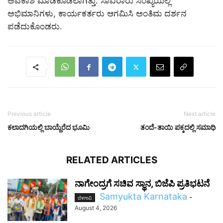
ಅವಕಾಶ ಮಾಡಿಕೊಡಲಾಗಿತ್ತು. ಸಾವಿರಾರು ಸಂಖ್ಯೆಯಲ್ಲಿ
ಅಭಿಮಾನಿಗಳು, ಕಾರ್ಯಕರ್ತರು ಆಗಮಿಸಿ ಅಂತಿಮ ದರ್ಶನ
ಪಡೆದುಕೊಂಡರು.
Previous article
Next article
ಕಲಾದಗಿಯಲ್ಲಿ ಬಾಯ್ದೆರೆದ ಭೂಮಿ
ತಂದೆ-ತಾಯಿ ಪಕ್ಕದಲ್ಲಿ ಸಮಾಧಿ
RELATED ARTICLES
ನಾಗೇಂದ್ರಗೆ ಸಚಿವ ಸ್ಥಾನ, ಬಿಜೆಪಿ ಪ್ರತಿಭಟನೆ
Samyukta Karnataka
-
ಬೆಳಗಾವಿ
August 4, 2026