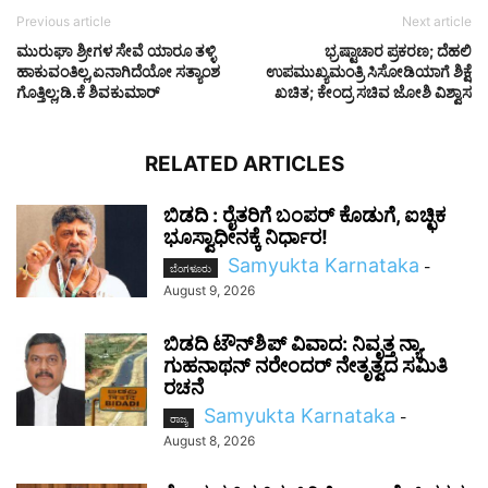
Previous article
Next article
ಮುರುಘಾ ಶ್ರೀಗಳ ಸೇವೆ ಯಾರೂ ತಳ್ಳಿ
ಭ್ರಷ್ಟಾಚಾರ ಪ್ರಕರಣ; ದೆಹಲಿ
ಹಾಕುವಂತಿಲ್ಲ,ಏನಾಗಿದೆಯೋ ಸತ್ಯಾಂಶ
ಉಪಮುಖ್ಯಮಂತ್ರಿ ಸಿಸೋಡಿಯಾಗೆ ಶಿಕ್ಷೆ
ಗೊತ್ತಿಲ್ಲ;ಡಿ.ಕೆ ಶಿವಕುಮಾರ್​
ಖಚಿತ; ಕೇಂದ್ರ ಸಚಿವ ಜೋಶಿ ವಿಶ್ವಾಸ
RELATED ARTICLES
ಬಿಡದಿ : ರೈತರಿಗೆ ಬಂಪರ್ ಕೊಡುಗೆ, ಐಚ್ಛಿಕ
ಭೂಸ್ವಾಧೀನಕ್ಕೆ ನಿರ್ಧಾರ!
Samyukta Karnataka
-
ಬೆಂಗಳೂರು
August 9, 2026
ಬಿಡದಿ ಟೌನ್‌ಶಿಪ್ ವಿವಾದ: ನಿವೃತ್ತ ನ್ಯಾ.
ಗುಹನಾಥನ್ ನರೇಂದರ್ ನೇತೃತ್ವದ ಸಮಿತಿ
ರಚನೆ
Samyukta Karnataka
-
ರಾಜ್ಯ
August 8, 2026