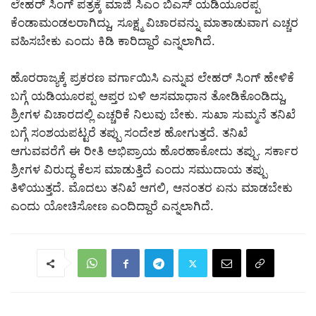
ಲೇಹರ್ ಸಿಂಗ್ ಪತ್ರಕ್ಕೆ ಮಾಜಿ ಸಿಎಂ ಬಿ‌ಎಸ್ ಯಡಿಯೂರಪ್ಪ
‌ಕೆಂಡಾಮಂಡಲರಾಗಿದ್ದು, ಸೂಕ್ಷ್ಮ ವಿಚಾರವನ್ನು ಮಾತಾಡುವಾಗ ಎಚ್ಚರ
ವಹಿಸಬೇಕು ‌ಎಂದು ಕಿಡಿ ಕಾರಿದ್ದಾರೆ ಎನ್ನಲಾಗಿದೆ.
ಹೊರರಾಜ್ಯಕ್ಕೆ ಪ್ರಕರಣ ವರ್ಗಾಯಿಸಿ ಎನ್ನುವ ಲೇಹರ್ ಸಿಂಗ್ ಹೇಳಿಕೆ
ಬಗ್ಗೆ ಯಡಿಯೂರಪ್ಪ ಆಪ್ತರ ಬಳಿ ಅಸಮಾಧಾನ ತೋಡಿಕೊಂಡಿದ್ದು,
ಶ್ರೀಗಳ ವಿಚಾರದಲ್ಲಿ ಎಚ್ಚರಿಕೆ ನಿಲುವು ಬೇಕು. ಸುಖಾ ಸುಮ್ಮನೆ‌ ತನಿಖೆ
ಬಗ್ಗೆ ಸಂಶಯಪಟ್ಟರೆ ತಪ್ಪು ‌ಸಂದೇಶ ಹೋಗುತ್ತದೆ. ತನಿಖೆ‌
ಆಗುವವರೆಗೆ ಈ ರೀತಿ ಅಭಿಪ್ರಾಯ ಹೊರಹಾಕೋದು ತಪ್ಪು. ಸರ್ಕಾರ
ಶ್ರೀಗಳ ವಿರುದ್ಧ ಕೆಲಸ ಮಾಡುತ್ತಿದೆ‌ ಎಂದು ಸಮುದಾಯ ತಪ್ಪು‌
ತಿಳಿಯುತ್ತದೆ.‌ ಮೊದಲು ‌ತನಿಖೆ ಆಗಲಿ, ಆನಂತರ ಏನು ಮಾಡಬೇಕು
ಎಂದು ಯೋಚಿಸೋಣ ಎಂದಿದ್ದಾರೆ ಎನ್ನಲಾಗಿದೆ.