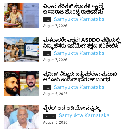
ವಿಧಾನ ಪರಿಷತ್ ಸಭಾಪತಿ ಸ್ಥಾನಕ್ಕೆ
ಬಸವರಾಜ ಹೊರಟ್ಟಿ ರಾಜೀನಾಮೆ
Samyukta Karnataka
-
ರಾಜ್ಯ
August 7, 2026
ಮತದಾರರೇ ಎಚ್ಚರ! ASDDO ಪಟ್ಟಿಯಲ್ಲಿ
ನಿಮ್ಮ ಹೆಸರು ಇದೆಯೇ? ತಕ್ಷಣ ಪರಿಶೀಲಿಸಿ
Samyukta Karnataka
-
ರಾಜ್ಯ
August 7, 2026
ಪ್ರವೀಣ್ ನೆಟ್ಟಾರು ಹತ್ಯೆ ಪ್ರಕರಣ: ಪ್ರಮುಖ
ಆರೋಪಿ ಉಮರ್ ಫಾರೂಕ್ ಬಂಧನ
Samyukta Karnataka
-
ರಾಜ್ಯ
August 6, 2026
ವೈರಲ್ ಆದ ಆಡಿಯೋ ನನ್ನದಲ್ಲ
Samyukta Karnataka
-
ಧಾರವಾಡ
August 5, 2026