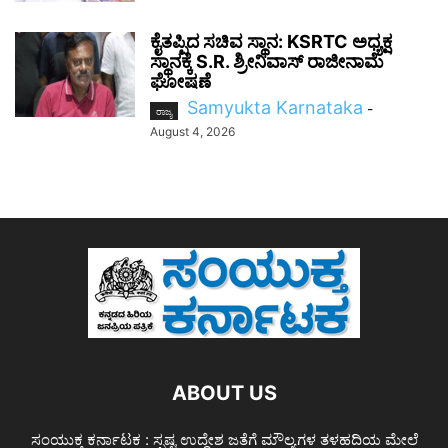
ಕೈತಪ್ಪಿದ ಸಚಿವ ಸ್ಥಾನ: KSRTC ಅಧ್ಯಕ್ಷ
ಸ್ಥಾನಕ್ಕೆ S.R. ಶ್ರೀನಿವಾಸ್ ರಾಜೀನಾಮೆ
ಘೋಷಣೆ
Samyukta Karnataka
-
ರಾಜ್ಯ
August 4, 2026
ABOUT US
ಸಂಯುಕ್ತ ಕರ್ನಾಟಕ : ಸ್ಪಷ್ಟ ಉದ್ದೇಶ ಜತೆಗೆ ಮೌಲ್ಯಗಳ ತಳಹದಿಯ ಮೇಲೆ