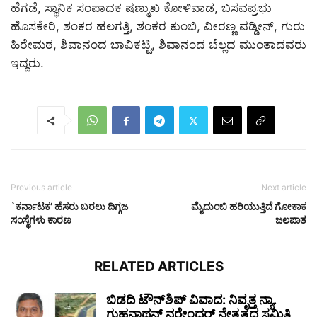
ಹೆಗಡೆ, ಸ್ಥಾನಿಕ ಸಂಪಾದಕ ಷಣ್ಮುಖ ಕೋಳಿವಾಡ, ಬಸವಪ್ರಭು
ಹೊಸಕೇರಿ, ಶಂಕರ ಹಲಗತ್ತಿ, ಶಂಕರ ಕುಂಬಿ, ವೀರಣ್ಣ ವಡ್ಡೀನ್, ಗುರು
ಹಿರೇಮಠ, ಶಿವಾನಂದ ಬಾವಿಕಟ್ಟಿ, ಶಿವಾನಂದ ಬೆಲ್ಲದ ಮುಂತಾದವರು
ಇದ್ದರು.
Previous article
Next article
`ಕರ್ನಾಟಕ’ ಹೆಸರು ಬರಲು ದಿಗ್ಗಜ
ಮೈದುಂಬಿ ಹರಿಯುತ್ತಿದೆ ಗೋಕಾಕ
ಸಂಸ್ಥೆಗಳು ಕಾರಣ
ಜಲಪಾತ
RELATED ARTICLES
ಬಿಡದಿ ಟೌನ್‌ಶಿಪ್ ವಿವಾದ: ನಿವೃತ್ತ ನ್ಯಾ.
ಗುಹನಾಥನ್ ನರೇಂದರ್ ನೇತೃತ್ವದ ಸಮಿತಿ