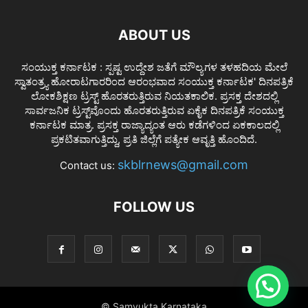
ABOUT US
ಸಂಯುಕ್ತ ಕರ್ನಾಟಕ : ಸ್ಪಷ್ಟ ಉದ್ದೇಶ ಜತೆಗೆ ಮೌಲ್ಯಗಳ ತಳಹದಿಯ ಮೇಲೆ
ಸ್ವಾತಂತ್ರ್ಯ ಹೋರಾಟಗಾರರಿಂದ ಆರಂಭವಾದ ಸಂಯುಕ್ತ ಕರ್ನಾಟಕ' ದಿನಪತ್ರಿಕೆ
ಲೋಕಶಿಕ್ಷಣ ಟ್ರಸ್ಟ್ ಹೊರತರುತ್ತಿರುವ ನಿಯತಕಾಲಿಕ. ಪ್ರಸಕ್ತ ದೇಶದಲ್ಲಿ
ಸಾರ್ವಜನಿಕ ಟ್ರಸ್ಟ್‌ವೊಂದು ಹೊರತರುತ್ತಿರುವ ಏಕೈಕ ದಿನಪತ್ರಿಕೆ ಸಂಯುಕ್ತ
ಕರ್ನಾಟಕ ಮಾತ್ರ. ಪ್ರಸಕ್ತ ರಾಜ್ಯಾದ್ಯಂತ ಆರು ಕಡೆಗಳಿಂದ ಏಕಕಾಲದಲ್ಲಿ
ಪ್ರಕಟಿತವಾಗುತ್ತಿದ್ದು, ಪ್ರತಿ ಜಿಲ್ಲೆಗೆ ಪತ್ಯೇಕ ಆವೃತ್ತಿ ಹೊಂದಿದೆ.
skblrnews@gmail.com
Contact us:
FOLLOW US
© Samyukta Karnataka