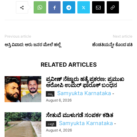
Previous article
Next article
ಆಸ್ತಿ ವಿವಾದ: ಆರು ಜನರ ಮೇಲೆ ಹಲ್ಲೆ
ಹೆಂಡತಿಯನ್ನೇ ಕೊಂದ ಪತಿ
RELATED ARTICLES
ಪ್ರವೀಣ್ ನೆಟ್ಟಾರು ಹತ್ಯೆ ಪ್ರಕರಣ: ಪ್ರಮುಖ
ಆರೋಪಿ ಉಮರ್ ಫಾರೂಕ್ ಬಂಧನ
Samyukta Karnataka
-
ರಾಜ್ಯ
August 6, 2026
ಸೇತುವೆ ಮುಳುಗಡೆ ಸಂಪರ್ಕ ಕಡಿತ
Samyukta Karnataka
-
ಬಳ್ಳಾರಿ
August 4, 2026