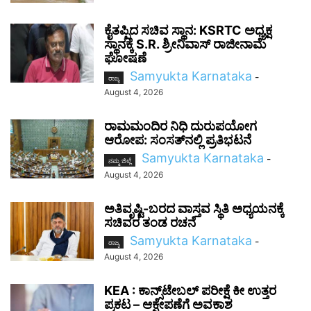
ಕೈತಪ್ಪಿದ ಸಚಿವ ಸ್ಥಾನ: KSRTC ಅಧ್ಯಕ್ಷ
ಸ್ಥಾನಕ್ಕೆ S.R. ಶ್ರೀನಿವಾಸ್ ರಾಜೀನಾಮೆ
ಘೋಷಣೆ
Samyukta Karnataka
-
ರಾಜ್ಯ
August 4, 2026
ರಾಮಮಂದಿರ ನಿಧಿ ದುರುಪಯೋಗ
ಆರೋಪ: ಸಂಸತ್‌ನಲ್ಲಿ ಪ್ರತಿಭಟನೆ
Samyukta Karnataka
-
ನಮ್ಮ ಜಿಲ್ಲೆ
August 4, 2026
ಅತಿವೃಷ್ಟಿ-ಬರದ ವಾಸ್ತವ ಸ್ಥಿತಿ ಅಧ್ಯಯನಕ್ಕೆ
ಸಚಿವರ ತಂಡ ರಚನೆ
Samyukta Karnataka
-
ರಾಜ್ಯ
August 4, 2026
KEA : ಕಾನ್ಸ್‌ಟೇಬಲ್ ಪರೀಕ್ಷೆ ಕೀ ಉತ್ತರ
ಪ್ರಕಟ – ಆಕ್ಷೇಪಣೆಗೆ ಅವಕಾಶ