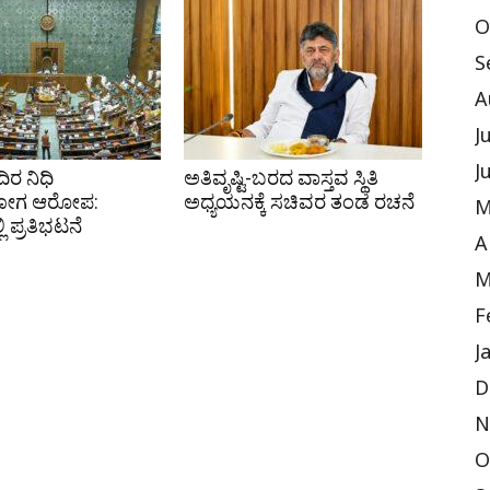
O
S
A
J
J
ರ ನಿಧಿ
ಅತಿವೃಷ್ಟಿ-ಬರದ ವಾಸ್ತವ ಸ್ಥಿತಿ
ೋಗ ಆರೋಪ:
ಅಧ್ಯಯನಕ್ಕೆ ಸಚಿವರ ತಂಡ ರಚನೆ
M
ಿ ಪ್ರತಿಭಟನೆ
A
M
F
J
D
N
O