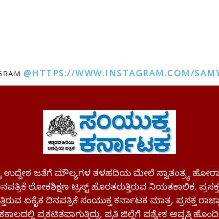
@HTTPS://WWW.INSTAGRAM.COM/SAM
AGRAM
ಪಷ್ಟ ಉದ್ದೇಶ ಜತೆಗೆ ಮೌಲ್ಯಗಳ ತಳಹದಿಯ ಮೇಲೆ ಸ್ವಾತಂತ್ರ್ಯ
ಪತ್ರಿಕೆ ಲೋಕಶಿಕ್ಷಣ ಟ್ರಸ್ಟ್ ಹೊರತರುತ್ತಿರುವ ನಿಯತಕಾಲಿಕ. ಪ್ರಸಕ
್ತಿರುವ ಏಕೈಕ ದಿನಪತ್ರಿಕೆ ಸಂಯುಕ್ತ ಕರ್ನಾಟಕ ಮಾತ್ರ. ಪ್ರಸಕ್ತ ರಾ
ಕಾಲದಲ್ಲಿ ಪ್ರಕಟಿತವಾಗುತ್ತಿದ್ದು, ಪ್ರತಿ ಜಿಲ್ಲೆಗೆ ಪತ್ಯೇಕ ಆವೃತ್ತಿ ಹೊಂದಿ