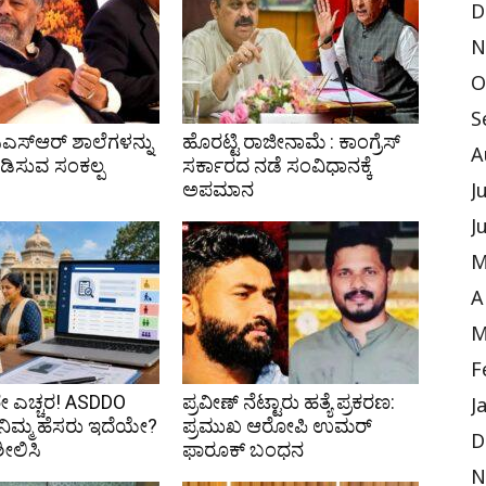
D
N
O
S
ಿಎಸ್‌ಆರ್ ಶಾಲೆಗಳನ್ನು
ಹೊರಟ್ಟಿ ರಾಜೀನಾಮೆ : ಕಾಂಗ್ರೆಸ್
A
ಪಡಿಸುವ ಸಂಕಲ್ಪ
ಸರ್ಕಾರದ ನಡೆ ಸಂವಿಧಾನಕ್ಕೆ
ಅಪಮಾನ
J
J
M
A
M
F
 ಎಚ್ಚರ! ASDDO
ಪ್ರವೀಣ್ ನೆಟ್ಟಾರು ಹತ್ಯೆ ಪ್ರಕರಣ:
J
ಿ ನಿಮ್ಮ ಹೆಸರು ಇದೆಯೇ?
ಪ್ರಮುಖ ಆರೋಪಿ ಉಮರ್
D
ಶೀಲಿಸಿ
ಫಾರೂಕ್ ಬಂಧನ
N