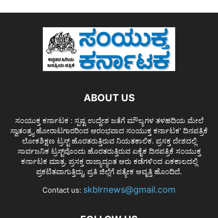
ABOUT US
ಸಂಯುಕ್ತ ಕರ್ನಾಟಕ : ಸ್ಪಷ್ಟ ಉದ್ದೇಶ ಜತೆಗೆ ಮೌಲ್ಯಗಳ ತಳಹದಿಯ ಮೇಲೆ
ಸ್ವಾತಂತ್ರ್ಯ ಹೋರಾಟಗಾರರಿಂದ ಆರಂಭವಾದ ಸಂಯುಕ್ತ ಕರ್ನಾಟಕ' ದಿನಪತ್ರಿಕೆ
ಲೋಕಶಿಕ್ಷಣ ಟ್ರಸ್ಟ್ ಹೊರತರುತ್ತಿರುವ ನಿಯತಕಾಲಿಕ. ಪ್ರಸಕ್ತ ದೇಶದಲ್ಲಿ
ಸಾರ್ವಜನಿಕ ಟ್ರಸ್ಟ್‌ವೊಂದು ಹೊರತರುತ್ತಿರುವ ಏಕೈಕ ದಿನಪತ್ರಿಕೆ ಸಂಯುಕ್ತ
ಕರ್ನಾಟಕ ಮಾತ್ರ. ಪ್ರಸಕ್ತ ರಾಜ್ಯಾದ್ಯಂತ ಆರು ಕಡೆಗಳಿಂದ ಏಕಕಾಲದಲ್ಲಿ
ಪ್ರಕಟಿತವಾಗುತ್ತಿದ್ದು, ಪ್ರತಿ ಜಿಲ್ಲೆಗೆ ಪತ್ಯೇಕ ಆವೃತ್ತಿ ಹೊಂದಿದೆ.
skblrnews@gmail.com
Contact us: