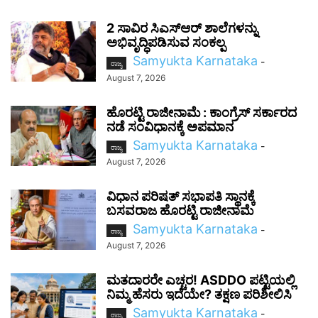
2 ಸಾವಿರ ಸಿಎಸ್‌ಆರ್ ಶಾಲೆಗಳನ್ನು
ಅಭಿವೃದ್ಧಿಪಡಿಸುವ ಸಂಕಲ್ಪ
Samyukta Karnataka
-
ರಾಜ್ಯ
August 7, 2026
ಹೊರಟ್ಟಿ ರಾಜೀನಾಮೆ : ಕಾಂಗ್ರೆಸ್ ಸರ್ಕಾರದ
ನಡೆ ಸಂವಿಧಾನಕ್ಕೆ ಅಪಮಾನ
Samyukta Karnataka
-
ರಾಜ್ಯ
August 7, 2026
ವಿಧಾನ ಪರಿಷತ್ ಸಭಾಪತಿ ಸ್ಥಾನಕ್ಕೆ
ಬಸವರಾಜ ಹೊರಟ್ಟಿ ರಾಜೀನಾಮೆ
Samyukta Karnataka
-
ರಾಜ್ಯ
August 7, 2026
ಮತದಾರರೇ ಎಚ್ಚರ! ASDDO ಪಟ್ಟಿಯಲ್ಲಿ
ನಿಮ್ಮ ಹೆಸರು ಇದೆಯೇ? ತಕ್ಷಣ ಪರಿಶೀಲಿಸಿ
Samyukta Karnataka
-
ರಾಜ್ಯ