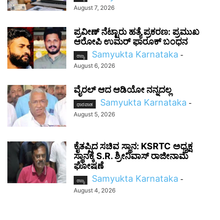
August 7, 2026
ಪ್ರವೀಣ್ ನೆಟ್ಟಾರು ಹತ್ಯೆ ಪ್ರಕರಣ: ಪ್ರಮುಖ
ಆರೋಪಿ ಉಮರ್ ಫಾರೂಕ್ ಬಂಧನ
Samyukta Karnataka
-
ರಾಜ್ಯ
August 6, 2026
ವೈರಲ್ ಆದ ಆಡಿಯೋ ನನ್ನದಲ್ಲ
Samyukta Karnataka
-
ಧಾರವಾಡ
August 5, 2026
ಕೈತಪ್ಪಿದ ಸಚಿವ ಸ್ಥಾನ: KSRTC ಅಧ್ಯಕ್ಷ
ಸ್ಥಾನಕ್ಕೆ S.R. ಶ್ರೀನಿವಾಸ್ ರಾಜೀನಾಮೆ
ಘೋಷಣೆ
Samyukta Karnataka
-
ರಾಜ್ಯ
August 4, 2026