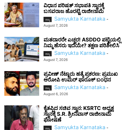
ವಿಧಾನ ಪರಿಷತ್ ಸಭಾಪತಿ ಸ್ಥಾನಕ್ಕೆ
ಬಸವರಾಜ ಹೊರಟ್ಟಿ ರಾಜೀನಾಮೆ
Samyukta Karnataka
-
ರಾಜ್ಯ
August 7, 2026
ಮತದಾರರೇ ಎಚ್ಚರ! ASDDO ಪಟ್ಟಿಯಲ್ಲಿ
ನಿಮ್ಮ ಹೆಸರು ಇದೆಯೇ? ತಕ್ಷಣ ಪರಿಶೀಲಿಸಿ
Samyukta Karnataka
-
ರಾಜ್ಯ
August 7, 2026
ಪ್ರವೀಣ್ ನೆಟ್ಟಾರು ಹತ್ಯೆ ಪ್ರಕರಣ: ಪ್ರಮುಖ
ಆರೋಪಿ ಉಮರ್ ಫಾರೂಕ್ ಬಂಧನ
Samyukta Karnataka
-
ರಾಜ್ಯ
August 6, 2026
ಕೈತಪ್ಪಿದ ಸಚಿವ ಸ್ಥಾನ: KSRTC ಅಧ್ಯಕ್ಷ
ಸ್ಥಾನಕ್ಕೆ S.R. ಶ್ರೀನಿವಾಸ್ ರಾಜೀನಾಮೆ
ಘೋಷಣೆ
Samyukta Karnataka
-
ರಾಜ್ಯ