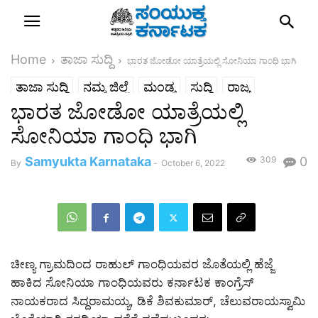
Home
ತಾಜಾ ಸುದ್ದಿ
ಭಾರತ ಜೋಡೋ ಯಾತ್ರೆಯಲ್ಲಿ ಸೋನಿಯಾ ಗಾಂಧಿ ಭಾಗಿ
ತಾಜಾ ಸುದ್ದಿ
ನಮ್ಮ ಜಿಲ್ಲೆ
ಮಂಡ್ಯ
ಸುದ್ದಿ
ರಾಜ್ಯ
ಭಾರತ ಜೋಡೋ ಯಾತ್ರೆಯಲ್ಲಿ
ಸೋನಿಯಾ ಗಾಂಧಿ ಭಾಗಿ
Samyukta Karnataka
309
0
By
-
October 6, 2022
ಚೀಣ್ಯ ಗ್ರಾಮದಿಂದ ರಾಹುಲ್ ಗಾಂಧಿಯವರ ಜೊತೆಯಲ್ಲಿ ಹೆಜ್ಜೆ
ಹಾಕಿದ ಸೋನಿಯಾ ಗಾಂಧಿಯವರು ಕರ್ನಾಟಕ ಕಾಂಗ್ರೆಸ್
ನಾಯಕರಾದ ಸಿದ್ದರಾಮಯ್ಯ, ಡಿಕೆ ಶಿವಕುಮಾರ್, ಚೆಲುವರಾಯಸ್ವಾಮಿ