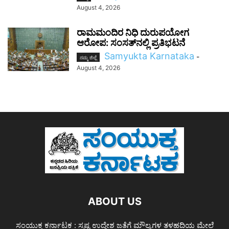
August 4, 2026
ರಾಮಮಂದಿರ ನಿಧಿ ದುರುಪಯೋಗ
ಆರೋಪ: ಸಂಸತ್‌ನಲ್ಲಿ ಪ್ರತಿಭಟನೆ
Samyukta Karnataka
-
ನಮ್ಮ ಜಿಲ್ಲೆ
August 4, 2026
ABOUT US
ಸಂಯುಕ್ತ ಕರ್ನಾಟಕ : ಸ್ಪಷ್ಟ ಉದ್ದೇಶ ಜತೆಗೆ ಮೌಲ್ಯಗಳ ತಳಹದಿಯ ಮೇಲೆ