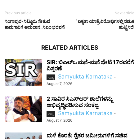
Previous article
Next article
ಸಿಂಗಾಪುರ-ನಿಟ್ಟೂರು ಸೇತುವೆ
`ಐಕ್ಯತಾ ಯಾತ್ರೆ ವಿರೋಧಿಗಳಲ್ಲಿ ನಡುಕ
ಕಾಮಗಾರಿಗೆ ಅನುದಾನ: ಸಿಎಂ ಭರವಸೆ
ಹುಟ್ಟಿಸಿದೆ’
RELATED ARTICLES
SIR: ಬಿಎಲ್ಒ ಮನೆ-ಮನೆ ಭೇಟಿ 17ರವರೆಗೆ
ವಿಸ್ತರಣೆ
Samyukta Karnataka
-
ರಾಜ್ಯ
August 7, 2026
2 ಸಾವಿರ ಸಿಎಸ್‌ಆರ್ ಶಾಲೆಗಳನ್ನು
ಅಭಿವೃದ್ಧಿಪಡಿಸುವ ಸಂಕಲ್ಪ
Samyukta Karnataka
-
ರಾಜ್ಯ
August 7, 2026
ಮಳೆ ಕೊರತೆ: ರೈತರ ಜಮೀನುಗಳಿಗೆ ಸಚಿವ