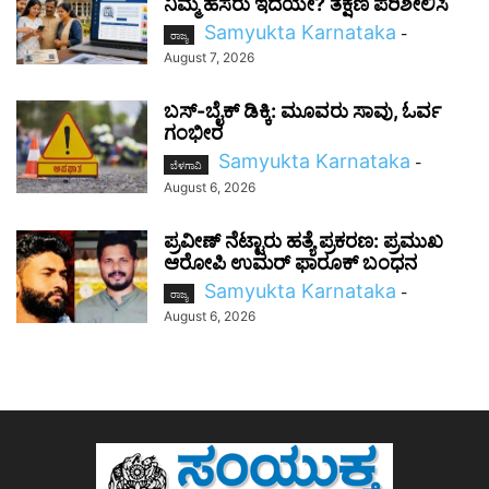
ನಿಮ್ಮ ಹೆಸರು ಇದೆಯೇ? ತಕ್ಷಣ ಪರಿಶೀಲಿಸಿ
Samyukta Karnataka
-
ರಾಜ್ಯ
August 7, 2026
ಬಸ್-ಬೈಕ್ ಡಿಕ್ಕಿ: ಮೂವರು ಸಾವು, ಓರ್ವ
ಗಂಭೀರ
Samyukta Karnataka
-
ಬೆಳಗಾವಿ
August 6, 2026
ಪ್ರವೀಣ್ ನೆಟ್ಟಾರು ಹತ್ಯೆ ಪ್ರಕರಣ: ಪ್ರಮುಖ
ಆರೋಪಿ ಉಮರ್ ಫಾರೂಕ್ ಬಂಧನ
Samyukta Karnataka
-
ರಾಜ್ಯ
August 6, 2026