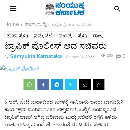
Home
ತಾಜಾ ಸುದ್ದಿ
ಟ್ರಾಫಿಕ್ ಪೊಲೀಸ್ ಆದ ಸಚಿವರು
ತಾಜಾ ಸುದ್ದಿ
ನಮ್ಮ ಜಿಲ್ಲೆ
ಮಂಡ್ಯ
ಸುದ್ದಿ
ರಾಜ್ಯ
ಟ್ರಾಫಿಕ್ ಪೊಲೀಸ್ ಆದ ಸಚಿವರು
Samyukta Karnataka
285
0
By
-
October 14, 2022
ಕೆ.ಆರ್. ಪೇಟೆ ಮಹಾಕುಂಭ ಮೇಳಕ್ಕೆ ಸಾವಿರಾರು ಜನರು ಭಾಗವಹಿಸಿ
ಕಾರ್ಯಕ್ರಮ ಮುಗಿದ ನಂತರ ಭಕ್ತಾದಿಗಳು ಒಟ್ಟಿಗೆ ಬಂದಿದ್ದರಿಂದ
ಟ್ರಾಫಿಕ್ ಜಾಮ್ ಆಗಿದ್ದ ಪರಿಣಾಮ ಖುದ್ದು ಸಚಿವರೆ ರಸ್ತೆಗೆ ಇಳಿದು
ವಾಹನಗಳನ್ನು ಮುಂದೆ ಹೋಗುವಂತೆ ಮಾಡಿದರು. ಸಚಿವರು