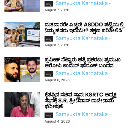
Samyukta Karnataka
-
ರಾಜ್ಯ
August 7, 2026
ಮತದಾರರೇ ಎಚ್ಚರ! ASDDO ಪಟ್ಟಿಯಲ್ಲಿ
ನಿಮ್ಮ ಹೆಸರು ಇದೆಯೇ? ತಕ್ಷಣ ಪರಿಶೀಲಿಸಿ
Samyukta Karnataka
-
ರಾಜ್ಯ
August 7, 2026
ಪ್ರವೀಣ್ ನೆಟ್ಟಾರು ಹತ್ಯೆ ಪ್ರಕರಣ: ಪ್ರಮುಖ
ಆರೋಪಿ ಉಮರ್ ಫಾರೂಕ್ ಬಂಧನ
Samyukta Karnataka
-
ರಾಜ್ಯ
August 6, 2026
ಕೈತಪ್ಪಿದ ಸಚಿವ ಸ್ಥಾನ: KSRTC ಅಧ್ಯಕ್ಷ
ಸ್ಥಾನಕ್ಕೆ S.R. ಶ್ರೀನಿವಾಸ್ ರಾಜೀನಾಮೆ
ಘೋಷಣೆ
Samyukta Karnataka
-
ರಾಜ್ಯ
August 4, 2026