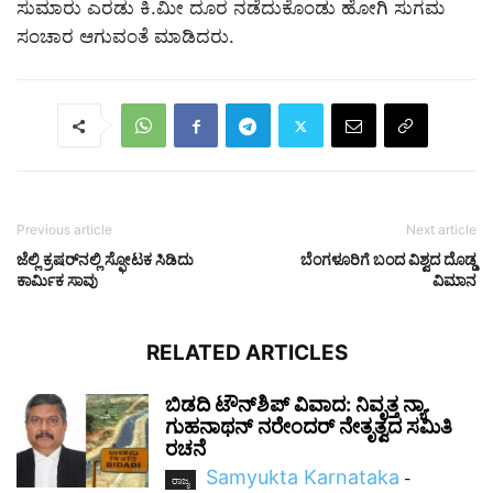
ಸುಮಾರು ಎರಡು ಕಿ.ಮೀ ದೂರ ನಡೆದುಕೊಂಡು ಹೋಗಿ ಸುಗಮ
ಸಂಚಾರ ಆಗುವಂತೆ ಮಾಡಿದರು.
Previous article
Next article
ಜೆಲ್ಲಿ ಕ್ರಷರ್‌ನಲ್ಲಿ ಸ್ಫೋಟಕ ಸಿಡಿದು
ಬೆಂಗಳೂರಿಗೆ ಬಂದ ವಿಶ್ವದ ದೊಡ್ಡ
ಕಾರ್ಮಿಕ ಸಾವು
ವಿಮಾನ
RELATED ARTICLES
ಬಿಡದಿ ಟೌನ್‌ಶಿಪ್ ವಿವಾದ: ನಿವೃತ್ತ ನ್ಯಾ.
ಗುಹನಾಥನ್ ನರೇಂದರ್ ನೇತೃತ್ವದ ಸಮಿತಿ
ರಚನೆ
Samyukta Karnataka
-
ರಾಜ್ಯ