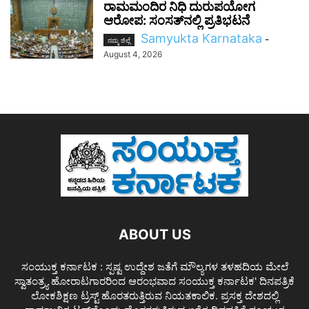
ರಾಮಮಂದಿರ ನಿಧಿ ದುರುಪಯೋಗ
ಆರೋಪ: ಸಂಸತ್‌ನಲ್ಲಿ ಪ್ರತಿಭಟನೆ
Samyukta Karnataka
-
ನಮ್ಮ ಜಿಲ್ಲೆ
August 4, 2026
ABOUT US
ಸಂಯುಕ್ತ ಕರ್ನಾಟಕ : ಸ್ಪಷ್ಟ ಉದ್ದೇಶ ಜತೆಗೆ ಮೌಲ್ಯಗಳ ತಳಹದಿಯ ಮೇಲೆ
ಸ್ವಾತಂತ್ರ್ಯ ಹೋರಾಟಗಾರರಿಂದ ಆರಂಭವಾದ ಸಂಯುಕ್ತ ಕರ್ನಾಟಕ' ದಿನಪತ್ರಿಕೆ
ಲೋಕಶಿಕ್ಷಣ ಟ್ರಸ್ಟ್ ಹೊರತರುತ್ತಿರುವ ನಿಯತಕಾಲಿಕ. ಪ್ರಸಕ್ತ ದೇಶದಲ್ಲಿ