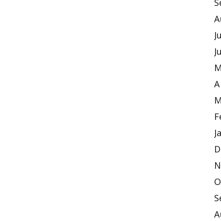
S
A
J
J
M
A
M
F
J
D
N
O
S
A