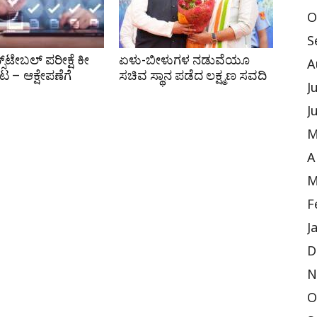
O
S
ಸ್‌ಟೇಬಲ್ ಪರೀಕ್ಷೆ ಕೀ
ಏಳು-ಬೀಳುಗಳ ನಡುವೆಯೂ
A
ಕಟ – ಆಕ್ಷೇಪಣೆಗೆ
ಸಚಿವ ಸ್ಥಾನ ಪಡೆದ ಲಕ್ಷ್ಮಣ ಸವದಿ
J
J
M
A
M
F
J
D
N
O