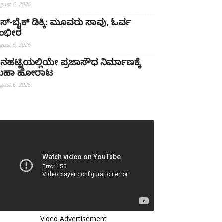
gust 6, 2026
ಸ್-ಬೈಕ್ ಡಿಕ್ಕಿ: ಮೂವರು ಸಾವು, ಓರ್ವ
ಂಭೀರ
gust 6, 2026
ನಹಟ್ಟಿಯಲ್ಲಿಯೇ ಪ್ರಜಾಸೌಧ ನಿರ್ಮಾಣಕ್ಕೆ
ಹಾ ಹೋರಾಟ
gust 6, 2026
Video Advertisement