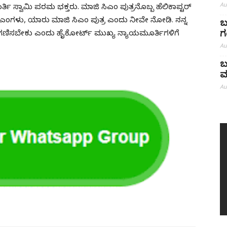
Au
ತಿ ಸ್ವಾಮಿ ಪರಮ ಭಕ್ತರು. ಮಾಜಿ ಸಿಎಂ ಪುತ್ರನೊಬ್ಬ ಹೆಲಿಕಾಪ್ಟರ್
 ಸಿಎಂಗಳು, ಯಾರು ಮಾಜಿ ಸಿಎಂ ಪುತ್ರ ಎಂದು ನೀವೇ ನೋಡಿ. ನನ್ನ
ಬ
ಗ
 ಪರಿಗಣಿಸಬೇಕು ಎಂದು ಹೈಕೋರ್ಟ್‌ ಮುಖ್ಯ ನ್ಯಾಯಮೂರ್ತಿಗಳಿಗೆ
Au
ಬ
ಮ
Au