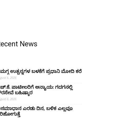
Recent News
ೈಮಗ್ಗ ಉತ್ಪನ್ನಗಳ ಬಳಕೆಗೆ ಪ್ರಧಾನಿ ಮೋದಿ ಕರೆ
gust 6, 2026
ಚ್‌.ಕೆ. ಪಾಟೀಲರಿಗೆ ಅನ್ಯಾಯ: ಗದಗನಲ್ಲಿ
್ಷೌರಸೇವೆ ಬಹಿಷ್ಕಾರ
gust 6, 2026
ಸಮಾಧಾನ ಎರಡು ದಿನ, ಬಳಿಕ ಎಲ್ಲವೂ
ರಿಹೋಗುತ್ತೆ