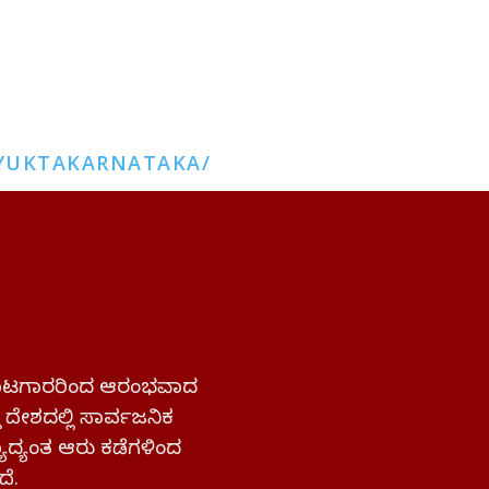
YUKTAKARNATAKA/
 ಹೋರಾಟಗಾರರಿಂದ ಆರಂಭವಾದ
್ತ ದೇಶದಲ್ಲಿ ಸಾರ್ವಜನಿಕ
ಜ್ಯಾದ್ಯಂತ ಆರು ಕಡೆಗಳಿಂದ
ದೆ.