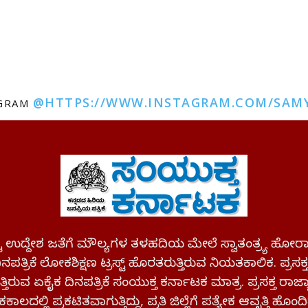
@HTTPS://WWW.INSTAGRAM.COM/SAM
AGRAM
ಪಷ್ಟ ಉದ್ದೇಶ ಜತೆಗೆ ಮೌಲ್ಯಗಳ ತಳಹದಿಯ ಮೇಲೆ ಸ್ವಾತಂತ್ರ್ಯ
ಪತ್ರಿಕೆ ಲೋಕಶಿಕ್ಷಣ ಟ್ರಸ್ಟ್ ಹೊರತರುತ್ತಿರುವ ನಿಯತಕಾಲಿಕ. ಪ್ರಸಕ
್ತಿರುವ ಏಕೈಕ ದಿನಪತ್ರಿಕೆ ಸಂಯುಕ್ತ ಕರ್ನಾಟಕ ಮಾತ್ರ. ಪ್ರಸಕ್ತ ರಾ
ಕಾಲದಲ್ಲಿ ಪ್ರಕಟಿತವಾಗುತ್ತಿದ್ದು, ಪ್ರತಿ ಜಿಲ್ಲೆಗೆ ಪತ್ಯೇಕ ಆವೃತ್ತಿ ಹೊಂದಿ