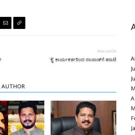
A
Next article
A
ಳ
ʻಕೈʼ​ ಕಾರ್ಯಕರ್ತರಿಂದ ನಲಪಾಡ್​ಗೆ ತರಾಟೆ
J
J
 AUTHOR
M
A
M
F
J