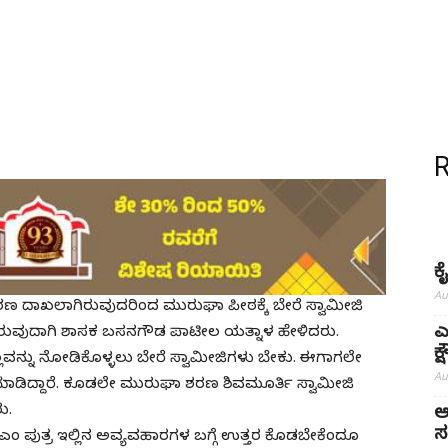
ಕ
Au
ರಕರಣ ದಾಖಲಾಗಿರುವುದರಿಂದ ಮುರುಘಾ ಪೀಠಕ್ಕೆ ಬೇರೆ ಸ್ವಾಮೀಜಿ
ಎ
ದಿರುವುದಾಗಿ ಶಾಸಕ ಬಸನಗೌಡ ಪಾಟೀಲ ಯತ್ನಾಳ ಹೇಳಿದರು.
ಕ
ಲ್ಲವನ್ನು ನೋಡಿಕೊಳ್ಳಲು ಬೇರೆ ಸ್ವಾಮೀಜಿಗಳು ಬೇಕು. ಈಗಾಗಲೇ
Au
 ಮಾಡಿದ್ದಾರೆ. ಕೂಡಲೇ ಮುರುಘಾ ಶರಣ ಶಿವಮೂರ್ತಿ ಸ್ವಾಮೀಜಿ
ು.
ಅ
ಸ
ಎಂ ಪುತ್ರ ಇಲ್ಲಿನ ಅವ್ಯವಹಾರಗಳ ಬಗ್ಗೆ ಉತ್ತರ ಕೊಡಬೇಕೆಂದೂ