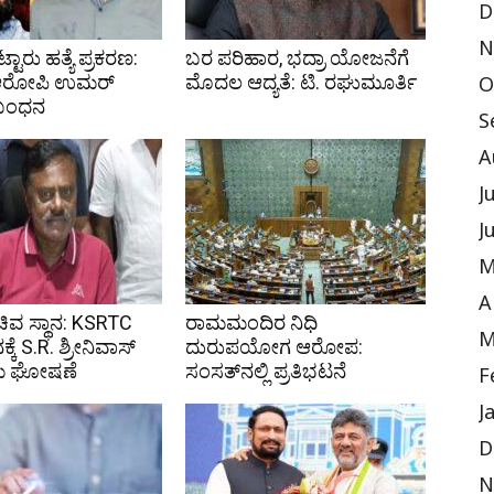
D
N
ಟ್ಟಾರು ಹತ್ಯೆ ಪ್ರಕರಣ:
ಬರ ಪರಿಹಾರ, ಭದ್ರಾ ಯೋಜನೆಗೆ
 ಆರೋಪಿ ಉಮರ್
ಮೊದಲ ಆದ್ಯತೆ: ಟಿ. ರಘುಮೂರ್ತಿ
O
 ಬಂಧನ
S
A
J
J
M
A
ಸಚಿವ ಸ್ಥಾನ: KSRTC
ರಾಮಮಂದಿರ ನಿಧಿ
M
ನಕ್ಕೆ S.R. ಶ್ರೀನಿವಾಸ್
ದುರುಪಯೋಗ ಆರೋಪ:
ೆ ಘೋಷಣೆ
ಸಂಸತ್‌ನಲ್ಲಿ ಪ್ರತಿಭಟನೆ
F
J
D
N