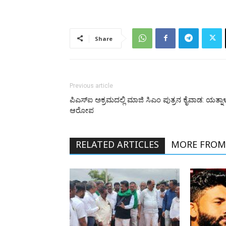
Share
Previous article
ಪಿಎಸ್‌ಐ ಅಕ್ರಮದಲ್ಲಿ ಮಾಜಿ ಸಿಎಂ ಪುತ್ರನ ಕೈವಾಡ: ಯತ್ನಾ
ಆರೋಪ
RELATED ARTICLES
MORE FROM