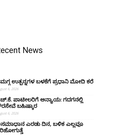
Recent News
ೈಮಗ್ಗ ಉತ್ಪನ್ನಗಳ ಬಳಕೆಗೆ ಪ್ರಧಾನಿ ಮೋದಿ ಕರೆ
gust 6, 2026
ಚ್‌.ಕೆ. ಪಾಟೀಲರಿಗೆ ಅನ್ಯಾಯ: ಗದಗನಲ್ಲಿ
್ಷೌರಸೇವೆ ಬಹಿಷ್ಕಾರ
gust 6, 2026
ಸಮಾಧಾನ ಎರಡು ದಿನ, ಬಳಿಕ ಎಲ್ಲವೂ
ರಿಹೋಗುತ್ತೆ