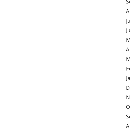
S
A
J
J
M
A
M
F
J
D
N
O
S
A