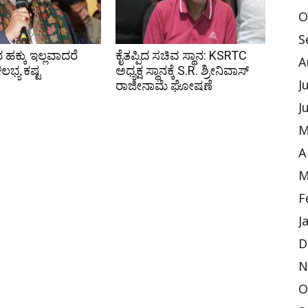
O
S
ಕ್ಕು ಇಲ್ಲವಾದರೆ
ಕೈತಪ್ಪಿದ ಸಚಿವ ಸ್ಥಾನ: KSRTC
A
ಲಭ್ಯ ಕಷ್ಟ
ಅಧ್ಯಕ್ಷ ಸ್ಥಾನಕ್ಕೆ S.R. ಶ್ರೀನಿವಾಸ್
ರಾಜೀನಾಮೆ ಘೋಷಣೆ
J
J
M
A
M
F
J
D
N
O