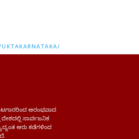
YUKTAKARNATAKA/
 ಹೋರಾಟಗಾರರಿಂದ ಆರಂಭವಾದ
್ತ ದೇಶದಲ್ಲಿ ಸಾರ್ವಜನಿಕ
ಜ್ಯಾದ್ಯಂತ ಆರು ಕಡೆಗಳಿಂದ
ದೆ.