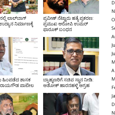
D
N
ಲ್ಲಿ ಲಾಲ್‌ಬಾಗ್
ಪ್ರವೀಣ್ ನೆಟ್ಟಾರು ಹತ್ಯೆ ಪ್ರಕರಣ:
O
ದ್ಯಾನ ನಿರ್ಮಾಣಕ್ಕೆ
ಪ್ರಮುಖ ಆರೋಪಿ ಉಮರ್
S
ಫಾರೂಕ್ ಬಂಧನ
A
J
J
M
A
M
ೆ ಹಿಂಪಡೆದ ಶಾಸಕ
ಬ್ರಾಹ್ಮಣರಿಗೆ ಸಚಿವ ಸ್ಥಾನ ನೀಡಿ:
ರಾಯಗೌಡ ಪಾಟೀಲ
ಅಶೋಕ್ ಹಾರನಹಳ್ಳಿ ಆಗ್ರಹ
F
J
D
N