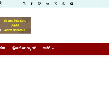
ಸಿ
ಕಣ
ಫೋಟೋ ಗ್ಯಾಲರಿ
ಇತರೆ