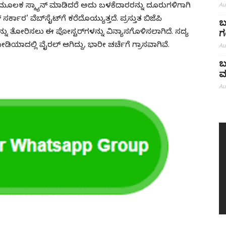
Au
್ ಮೂಲಕ ಸ್ಕ್ಯಾನ್ ಮಾಡಿದರೆ ಅದು ಬಳಕೆದಾರರನ್ನು ದೂರುಗಳಿಗಾಗಿ
್ಕಾರ’ ವೆಬ್‌ಸೈಟ್‌ಗೆ ಕರೆದೊಯ್ಯುತ್ತದೆ. ಪ್ರಸ್ತುತ ಬಿಜೆಪಿ
ಬ
ನು ತೋರಿಸಲು ಈ ಪೋಸ್ಟರ್‌ಗಳನ್ನು ವಿನ್ಯಾಸಗೊಳಿಸಲಾಗಿದೆ. ಸದ್ಯ
ಗ
ದಲ್ಲಿ ವೈರಲ್‌ ಆಗಿದ್ದು, ಭಾರೀ ಚರ್ಚೆಗೆ ಗ್ರಾಸವಾಗಿವೆ.
Au
ಬ
ಮ
Au