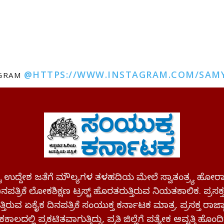
@HTTPS://WWW.INSTAGRAM.COM/SAM
AGRAM
ಪಷ್ಟ ಉದ್ದೇಶ ಜತೆಗೆ ಮೌಲ್ಯಗಳ ತಳಹದಿಯ ಮೇಲೆ ಸ್ವಾತಂತ್ರ್ಯ
ಪತ್ರಿಕೆ ಲೋಕಶಿಕ್ಷಣ ಟ್ರಸ್ಟ್ ಹೊರತರುತ್ತಿರುವ ನಿಯತಕಾಲಿಕ. ಪ್ರಸಕ
್ತಿರುವ ಏಕೈಕ ದಿನಪತ್ರಿಕೆ ಸಂಯುಕ್ತ ಕರ್ನಾಟಕ ಮಾತ್ರ. ಪ್ರಸಕ್ತ ರಾ
ಕಾಲದಲ್ಲಿ ಪ್ರಕಟಿತವಾಗುತ್ತಿದ್ದು, ಪ್ರತಿ ಜಿಲ್ಲೆಗೆ ಪತ್ಯೇಕ ಆವೃತ್ತಿ ಹೊಂದಿ