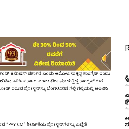
ಸೆಂಟ್ ಕಮಿಷನ್ ಸರ್ಕಾರ ಎಂದು‌ ಆರೋಪಿಸುತ್ತಿದ್ದ ಕಾಂಗ್ರೆಸ್‌ ಇಂದು
ಕ
ಗಿಸಿದೆ. 40% ಸರ್ಕಾರ ಎಂದು ಟೀಕೆ ಮಾಡುತ್ತಿದ್ದ ಕಾಂಗ್ರೆಸ್‌ ಈಗ
Au
‌ ಇರುವ ಪೋಸ್ಟರ್‌ನ್ನು ಬೆಂಗಳೂರಿನ ಗಲ್ಲಿ ಗಲ್ಲಿಯಲ್ಲಿ ಅಂಟಿಸಿ
ಎ
ಕ
Au
ಅ
ಸ
“PAY CM” ಶೀರ್ಷಿಕೆಯ ಪೋಸ್ಟರ್‌ಗಳನ್ನು ಎಲ್ಲೆಡೆ