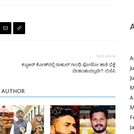
A
Next article
A
ಕ್ಯೂಆರ್‌ ಕೋಡ್‌ನಲ್ಲಿ ರಾಹುಲ್‌‌ ಗಾಂಧಿ ಫೋಟೋ ಹಾಕಿ ಭಿಕ್ಷೆ
J
ಬೇಡಬಹುದಲ್ಲವೇ?: ಬಿಜೆಪಿ
J
M
 AUTHOR
A
M
F
J