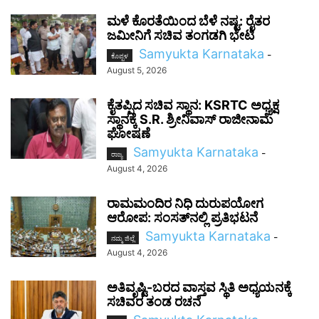
ಮಳೆ ಕೊರತೆಯಿಂದ ಬೆಳೆ ನಷ್ಟ: ರೈತರ
ಜಮೀನಿಗೆ ಸಚಿವ ತಂಗಡಗಿ ಭೇಟಿ
Samyukta Karnataka
-
ಕೊಪ್ಪಳ
August 5, 2026
ಕೈತಪ್ಪಿದ ಸಚಿವ ಸ್ಥಾನ: KSRTC ಅಧ್ಯಕ್ಷ
ಸ್ಥಾನಕ್ಕೆ S.R. ಶ್ರೀನಿವಾಸ್ ರಾಜೀನಾಮೆ
ಘೋಷಣೆ
Samyukta Karnataka
-
ರಾಜ್ಯ
August 4, 2026
ರಾಮಮಂದಿರ ನಿಧಿ ದುರುಪಯೋಗ
ಆರೋಪ: ಸಂಸತ್‌ನಲ್ಲಿ ಪ್ರತಿಭಟನೆ
Samyukta Karnataka
-
ನಮ್ಮ ಜಿಲ್ಲೆ
August 4, 2026
ಅತಿವೃಷ್ಟಿ-ಬರದ ವಾಸ್ತವ ಸ್ಥಿತಿ ಅಧ್ಯಯನಕ್ಕೆ
ಸಚಿವರ ತಂಡ ರಚನೆ