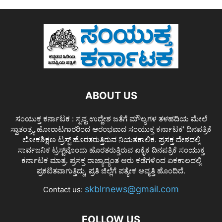
ABOUT US
ಸಂಯುಕ್ತ ಕರ್ನಾಟಕ : ಸ್ಪಷ್ಟ ಉದ್ದೇಶ ಜತೆಗೆ ಮೌಲ್ಯಗಳ ತಳಹದಿಯ ಮೇಲೆ
ಸ್ವಾತಂತ್ರ್ಯ ಹೋರಾಟಗಾರರಿಂದ ಆರಂಭವಾದ ಸಂಯುಕ್ತ ಕರ್ನಾಟಕ' ದಿನಪತ್ರಿಕೆ
ಲೋಕಶಿಕ್ಷಣ ಟ್ರಸ್ಟ್ ಹೊರತರುತ್ತಿರುವ ನಿಯತಕಾಲಿಕ. ಪ್ರಸಕ್ತ ದೇಶದಲ್ಲಿ
ಸಾರ್ವಜನಿಕ ಟ್ರಸ್ಟ್‌ವೊಂದು ಹೊರತರುತ್ತಿರುವ ಏಕೈಕ ದಿನಪತ್ರಿಕೆ ಸಂಯುಕ್ತ
ಕರ್ನಾಟಕ ಮಾತ್ರ. ಪ್ರಸಕ್ತ ರಾಜ್ಯಾದ್ಯಂತ ಆರು ಕಡೆಗಳಿಂದ ಏಕಕಾಲದಲ್ಲಿ
ಪ್ರಕಟಿತವಾಗುತ್ತಿದ್ದು, ಪ್ರತಿ ಜಿಲ್ಲೆಗೆ ಪತ್ಯೇಕ ಆವೃತ್ತಿ ಹೊಂದಿದೆ.
skblrnews@gmail.com
Contact us:
FOLLOW US