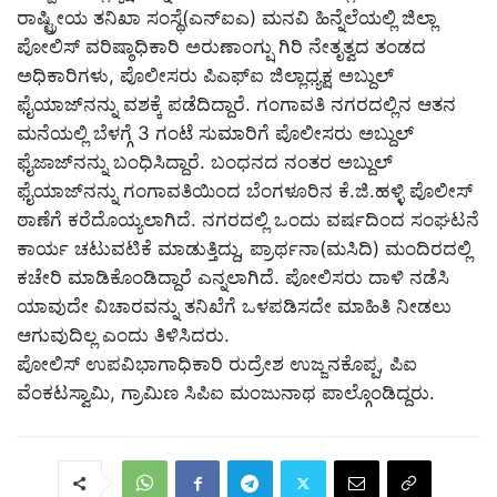
ರಾಷ್ಟ್ರೀಯ ತನಿಖಾ ಸಂಸ್ಥೆ(ಎನ್‌ಐಎ) ಮನವಿ ಹಿನ್ನೆಲೆಯಲ್ಲಿ ಜಿಲ್ಲಾ
ಪೋಲಿಸ್‌ ವರಿಷ್ಠಾಧಿಕಾರಿ ಅರುಣಾಂಗ್ಷು ಗಿರಿ ನೇತೃತ್ವದ ತಂಡದ
ಅಧಿಕಾರಿಗಳು, ಪೊಲೀಸರು ಪಿಎಫ್ಐ ಜಿಲ್ಲಾಧ್ಯಕ್ಷ ಅಬ್ದುಲ್
ಫೈಯಾಜ್‌ನನ್ನು ವಶಕ್ಕೆ ಪಡೆದಿದ್ದಾರೆ. ಗಂಗಾವತಿ ನಗರದಲ್ಲಿನ ಆತನ
ಮನೆಯಲ್ಲಿ ಬೆಳಗ್ಗೆ 3 ಗಂಟೆ ಸುಮಾರಿಗೆ ಪೊಲೀಸರು ಅಬ್ದುಲ್
ಫೈಜಾಜ್‌ನನ್ನು ಬಂಧಿಸಿದ್ದಾರೆ. ಬಂಧನದ ನಂತರ ಅಬ್ದುಲ್
ಫೈಯಾಜ್‌ನನ್ನು ಗಂಗಾವತಿಯಿಂದ ಬೆಂಗಳೂರಿನ ಕೆ.ಜಿ.ಹಳ್ಳಿ ಪೊಲೀಸ್
ಠಾಣೆಗೆ ಕರೆದೊಯ್ಯಲಾಗಿದೆ. ನಗರದಲ್ಲಿ ಒಂದು ವರ್ಷದಿಂದ ಸಂಘಟನೆ
ಕಾರ್ಯ ಚಟುವಟಿಕೆ ಮಾಡುತ್ತಿದ್ದು, ಪ್ರಾರ್ಥನಾ(ಮಸಿದಿ) ಮಂದಿರದಲ್ಲಿ
ಕಚೇರಿ ಮಾಡಿಕೊಂಡಿದ್ದಾರೆ ಎನ್ನಲಾಗಿದೆ. ಪೋಲಿಸರು ದಾಳಿ ನಡೆಸಿ
ಯಾವುದೇ ವಿಚಾರವನ್ನು ತನಿಖೆಗೆ ಒಳಪಡಿಸದೇ ಮಾಹಿತಿ ನೀಡಲು
ಆಗುವುದಿಲ್ಲ ಎಂದು ತಿಳಿಸಿದರು.
ಪೋಲಿಸ್‌ ಉಪವಿಭಾಗಾಧಿಕಾರಿ ರುದ್ರೇಶ ಉಜ್ಜನಕೊಪ್ಪ, ಪಿಐ
ವೆಂಕಟಸ್ವಾಮಿ, ಗ್ರಾಮಿಣ ಸಿಪಿಐ ಮಂಜುನಾಥ ಪಾಲ್ಗೊಂಡಿದ್ದರು.