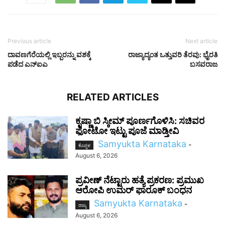
Previous article
Next article
ದಾವಣಗೆರೆಯಲ್ಲಿ ಇಬ್ಬರನ್ನು ವಶಕ್ಕೆ
ರಾಜ್ಯಾದ್ಯಂತ ಒತ್ತುವರಿ ತೆರವು: ಭೈರತಿ
ಪಡೆದ ಎನ್ಐಎ
ಬಸವರಾಜ
RELATED ARTICLES
ಕೃಷ್ಣಾ ಬಿ ಸ್ಕೀಮ್ ಪೂರ್ಣಗೊಳಿಸಿ: ಸಚಿವರ
ಫೋಟೋ ಇಟ್ಟು ಪೂಜೆ ಮಾಡ್ತೀವಿ
Samyukta Karnataka
-
ಕೊಪ್ಪಳ
August 6, 2026
ಪ್ರವೀಣ್ ನೆಟ್ಟಾರು ಹತ್ಯೆ ಪ್ರಕರಣ: ಪ್ರಮುಖ
ಆರೋಪಿ ಉಮರ್ ಫಾರೂಕ್ ಬಂಧನ
Samyukta Karnataka
-
ರಾಜ್ಯ
August 6, 2026