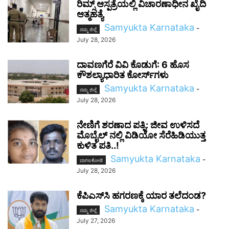
ರಿಮ್ಸ್ ಆಸ್ಪತ್ರೆಯಲ್ಲಿ ವಿಚಾರಣಾಧೀನ ಖೈದಿ
ಆತ್ಮಹತ್ಯೆ
Samyukta Karnataka
-
ನಮ್ಮ ಜಿಲ್ಲೆ
July 28, 2026
ದಾವಣಗೆರೆ ವಿವಿ ಕೊಡುಗೆ: 6 ಹೊಸ
ಕೌಶಲ್ಯಾಧಾರಿತ ಕೋರ್ಸ್‌ಗಳು
Samyukta Karnataka
-
ನಮ್ಮ ಜಿಲ್ಲೆ
July 28, 2026
ನೇಣಿಗೆ ಶರಣಾದ ಪತ್ನಿ: ಜೀವ ಉಳಿಸದೆ
ಮೊಬೈಲ್ ನಲ್ಲಿ ವಿಡಿಯೋ ಸೆರೆಹಿಡಿಯುತ್ತ
ಕುಳಿತ ಪತಿ..!
Samyukta Karnataka
-
ಬಾಗಲಕೋಟೆ
July 28, 2026
ಕೆಪಿಎಸ್‌ಸಿ ಹಗರಣಕ್ಕೆ ಯಾರ ತಲೆದಂಡ?
Samyukta Karnataka
-
ನಮ್ಮ ಜಿಲ್ಲೆ
July 27, 2026