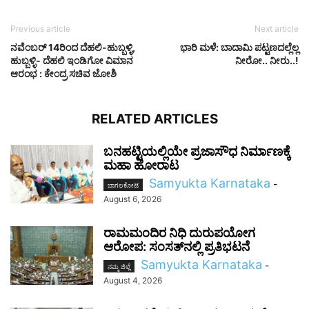
Previous article
Next article
ನವೆಂಬರ್ 14ರಿಂದ ದೆಹಲಿ-ಹುಬ್ಬಳ್ಳಿ,
ಭಾರಿ ಮಳೆ: ಬಾದಾಮಿ ಪಟ್ಟಣದಲ್ಲೆಲ್ಲ
ಹುಬ್ಬಳ್ಳಿ- ದೆಹಲಿ ಇಂಡಿಗೋ ವಿಮಾನ
ನೀರೋ.. ನೀರು..!
ಆರಂಭ : ಕೇಂದ್ರ ಸಚಿವ ಜೋಶಿ
RELATED ARTICLES
ಬನಹಟ್ಟಿಯಲ್ಲಿಯೇ ಪ್ರಜಾಸೌಧ ನಿರ್ಮಾಣಕ್ಕೆ
ಮಹಾ ಹೋರಾಟ
Samyukta Karnataka
-
ಬಾಗಲಕೋಟೆ
August 6, 2026
ರಾಮಮಂದಿರ ನಿಧಿ ದುರುಪಯೋಗ
ಆರೋಪ: ಸಂಸತ್‌ನಲ್ಲಿ ಪ್ರತಿಭಟನೆ
Samyukta Karnataka
-
ನಮ್ಮ ಜಿಲ್ಲೆ
August 4, 2026