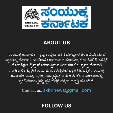
ABOUT US
ಸಂಯುಕ್ತ ಕರ್ನಾಟಕ : ಸ್ಪಷ್ಟ ಉದ್ದೇಶ ಜತೆಗೆ ಮೌಲ್ಯಗಳ ತಳಹದಿಯ ಮೇಲೆ
ಸ್ವಾತಂತ್ರ್ಯ ಹೋರಾಟಗಾರರಿಂದ ಆರಂಭವಾದ ಸಂಯುಕ್ತ ಕರ್ನಾಟಕ' ದಿನಪತ್ರಿಕೆ
ಲೋಕಶಿಕ್ಷಣ ಟ್ರಸ್ಟ್ ಹೊರತರುತ್ತಿರುವ ನಿಯತಕಾಲಿಕ. ಪ್ರಸಕ್ತ ದೇಶದಲ್ಲಿ
ಸಾರ್ವಜನಿಕ ಟ್ರಸ್ಟ್‌ವೊಂದು ಹೊರತರುತ್ತಿರುವ ಏಕೈಕ ದಿನಪತ್ರಿಕೆ ಸಂಯುಕ್ತ
ಕರ್ನಾಟಕ ಮಾತ್ರ. ಪ್ರಸಕ್ತ ರಾಜ್ಯಾದ್ಯಂತ ಆರು ಕಡೆಗಳಿಂದ ಏಕಕಾಲದಲ್ಲಿ
ಪ್ರಕಟಿತವಾಗುತ್ತಿದ್ದು, ಪ್ರತಿ ಜಿಲ್ಲೆಗೆ ಪತ್ಯೇಕ ಆವೃತ್ತಿ ಹೊಂದಿದೆ.
skblrnews@gmail.com
Contact us:
FOLLOW US