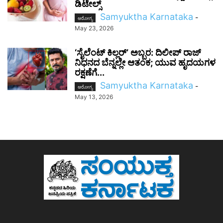
ಡಿಟೇಲ್ಸ್
Samyuktha Karnataka
-
ಆರೋಗ್ಯ
May 23, 2026
‘ಸೈಲೆಂಟ್ ಕಿಲ್ಲರ್’ ಅಬ್ಬರ: ದಿಲೀಪ್ ರಾಜ್
ನಿಧನದ ಬೆನ್ನಲ್ಲೇ ಆತಂಕ; ಯುವ ಹೃದಯಗಳ
ರಕ್ಷಣೆಗೆ...
Samyuktha Karnataka
-
ಆರೋಗ್ಯ
May 13, 2026