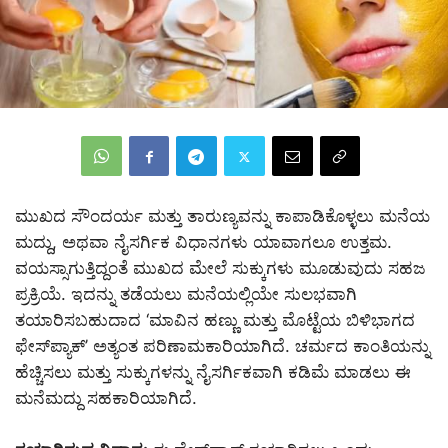
ಮುಖದ ಸೌಂದರ್ಯ ಮತ್ತು ತಾರುಣ್ಯವನ್ನು ಕಾಪಾಡಿಕೊಳ್ಳಲು ಮನೆಯ
ಮದ್ದು, ಅಥವಾ ನೈಸರ್ಗಿಕ ವಿಧಾನಗಳು ಯಾವಾಗಲೂ ಉತ್ತಮ.
ವಯಸ್ಸಾಗುತ್ತಿದ್ದಂತೆ ಮುಖದ ಮೇಲೆ ಸುಕ್ಕುಗಳು ಮೂಡುವುದು ಸಹಜ
ಪ್ರಕ್ರಿಯೆ. ಇದನ್ನು ತಡೆಯಲು ಮನೆಯಲ್ಲಿಯೇ ಸುಲಭವಾಗಿ
ತಯಾರಿಸಬಹುದಾದ ‘ಮಾವಿನ ಹಣ್ಣು ಮತ್ತು ಮೊಟ್ಟೆಯ ಬಿಳಿಭಾಗದ
ಫೇಸ್‌ಪ್ಯಾಕ್’ ಅತ್ಯಂತ ಪರಿಣಾಮಕಾರಿಯಾಗಿದೆ. ಚರ್ಮದ ಕಾಂತಿಯನ್ನು
ಹೆಚ್ಚಿಸಲು ಮತ್ತು ಸುಕ್ಕುಗಳನ್ನು ನೈಸರ್ಗಿಕವಾಗಿ ಕಡಿಮೆ ಮಾಡಲು ಈ
ಮನೆಮದ್ದು ಸಹಕಾರಿಯಾಗಿದೆ.