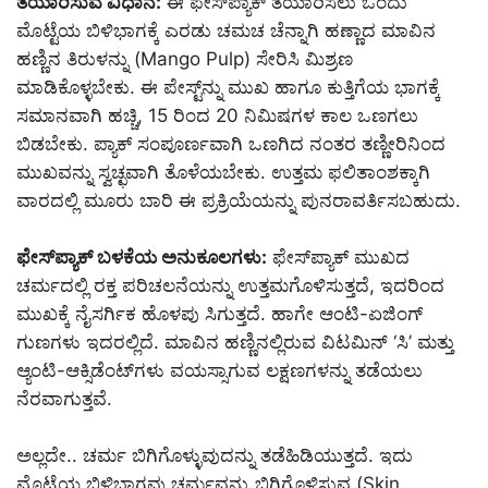
ತಯಾರಿಸುವ ವಿಧಾನ:
ಈ ಫೇಸ್‌ಪ್ಯಾಕ್ ತಯಾರಿಸಲು ಒಂದು
ಮೊಟ್ಟೆಯ ಬಿಳಿಭಾಗಕ್ಕೆ ಎರಡು ಚಮಚ ಚೆನ್ನಾಗಿ ಹಣ್ಣಾದ ಮಾವಿನ
ಹಣ್ಣಿನ ತಿರುಳನ್ನು (Mango Pulp) ಸೇರಿಸಿ ಮಿಶ್ರಣ
ಮಾಡಿಕೊಳ್ಳಬೇಕು. ಈ ಪೇಸ್ಟ್‌ನ್ನು ಮುಖ ಹಾಗೂ ಕುತ್ತಿಗೆಯ ಭಾಗಕ್ಕೆ
ಸಮಾನವಾಗಿ ಹಚ್ಚಿ, 15 ರಿಂದ 20 ನಿಮಿಷಗಳ ಕಾಲ ಒಣಗಲು
ಬಿಡಬೇಕು. ಪ್ಯಾಕ್ ಸಂಪೂರ್ಣವಾಗಿ ಒಣಗಿದ ನಂತರ ತಣ್ಣೀರಿನಿಂದ
ಮುಖವನ್ನು ಸ್ವಚ್ಛವಾಗಿ ತೊಳೆಯಬೇಕು. ಉತ್ತಮ ಫಲಿತಾಂಶಕ್ಕಾಗಿ
ವಾರದಲ್ಲಿ ಮೂರು ಬಾರಿ ಈ ಪ್ರಕ್ರಿಯೆಯನ್ನು ಪುನರಾವರ್ತಿಸಬಹುದು.
ಫೇಸ್‌ಪ್ಯಾಕ್ ಬಳಕೆಯ ಅನುಕೂಲಗಳು:
ಫೇಸ್‌ಪ್ಯಾಕ್ ಮುಖದ
ಚರ್ಮದಲ್ಲಿ ರಕ್ತ ಪರಿಚಲನೆಯನ್ನು ಉತ್ತಮಗೊಳಿಸುತ್ತದೆ, ಇದರಿಂದ
ಮುಖಕ್ಕೆ ನೈಸರ್ಗಿಕ ಹೊಳಪು ಸಿಗುತ್ತದೆ. ಹಾಗೇ ಆಂಟಿ-ಏಜಿಂಗ್
ಗುಣಗಳು ಇದರಲ್ಲಿದೆ. ಮಾವಿನ ಹಣ್ಣಿನಲ್ಲಿರುವ ವಿಟಮಿನ್ ‘ಸಿ’ ಮತ್ತು
ಆ್ಯಂಟಿ-ಆಕ್ಸಿಡೆಂಟ್‌ಗಳು ವಯಸ್ಸಾಗುವ ಲಕ್ಷಣಗಳನ್ನು ತಡೆಯಲು
ನೆರವಾಗುತ್ತವೆ.
ಅಲ್ಲದೇ.. ಚರ್ಮ ಬಿಗಿಗೊಳ್ಳುವುದನ್ನು ತಡೆಹಿಡಿಯುತ್ತದೆ. ಇದು
ಮೊಟ್ಟೆಯ ಬಿಳಿಭಾಗವು ಚರ್ಮವನ್ನು ಬಿಗಿಗೊಳಿಸುವ (Skin