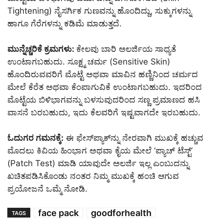
Tightening) ನೈಸರ್ಗಿಕ ಗುಣವನ್ನು ಹೊಂದಿದ್ದು, ಸುಕ್ಕುಗಳನ್ನು
ಹಾಗೂ ಗೆರೆಗಳನ್ನು ಕಡಿಮೆ ಮಾಡುತ್ತದೆ.
ಮುನ್ನೆಚ್ಚರಿಕೆ ಕ್ರಮಗಳು:
ಕೇಲವು ಬಾರಿ ಅಲರ್ಜಿಯ ಸಾಧ್ಯತೆ
ಉಂಟಾಗಬಹುದು. ಸೂಕ್ಷ್ಮ ಚರ್ಮ (Sensitive Skin)
ಹೊಂದಿರುವವರಿಗೆ ಮೊಟ್ಟೆ ಅಥವಾ ಮಾವಿನ ಹಣ್ಣಿನಿಂದ ಚರ್ಮದ
ಮೇಲೆ ಕೆರೆತ ಅಥವಾ ಕೆಂಪಾಗುವಿಕೆ ಉಂಟಾಗಬಹುದು. ಇದರಿಂದ
ಮೊಟ್ಟೆಯ ಬಿಳಿಭಾಗವನ್ನು ಬಳಸುವುದರಿಂದ ಸಣ್ಣ ಪ್ರಮಾಣದ ಹಸಿ
ವಾಸನೆ ಬರಬಹುದು, ಇದು ಕೆಲವರಿಗೆ ಇಷ್ಟವಾಗದೇ ಇರಬಹುದು.
ಓದುಗರ ಗಮನಕ್ಕೆ:
ಈ ಫೇಸ್‌ಪ್ಯಾಕ್‌ನ್ನು ನೇರವಾಗಿ ಮುಖಕ್ಕೆ ಹಚ್ಚುವ
ಮೊದಲು ಕಿವಿಯ ಹಿಂಭಾಗ ಅಥವಾ ಕೈಯ ಮೇಲೆ ‘ಪ್ಯಾಚ್ ಟೆಸ್ಟ್’
(Patch Test) ಮಾಡಿ ಯಾವುದೇ ಅಲರ್ಜಿ ಇಲ್ಲ ಎಂಬುದನ್ನು
ಖಚಿತಪಡಿಸಿಕೊಂಡು ನಂತರ ನಿಮ್ಮ ಮುಖಕ್ಕೆ ಹಂಚಿ ಆಗುವ
ಪ್ರಯೋಜನೆ ಒಮ್ಮೆ ನೋಡಿ.
face pack
goodforhealth
TAGS