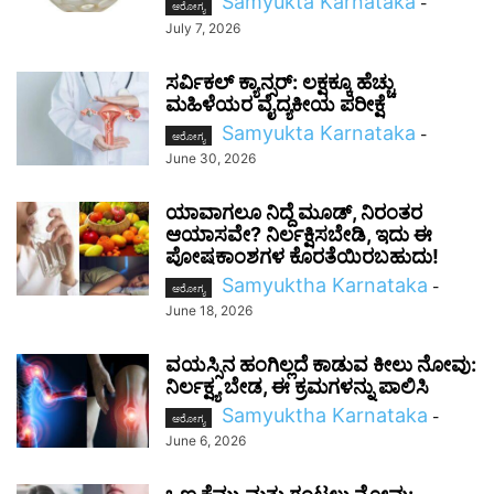
Samyukta Karnataka
-
ಆರೋಗ್ಯ
July 7, 2026
ಸರ್ವಿಕಲ್ ಕ್ಯಾನ್ಸರ್: ಲಕ್ಷಕ್ಕೂ ಹೆಚ್ಚು
ಮಹಿಳೆಯರ ವೈದ್ಯಕೀಯ ಪರೀಕ್ಷೆ
Samyukta Karnataka
-
ಆರೋಗ್ಯ
June 30, 2026
ಯಾವಾಗಲೂ ನಿದ್ದೆ ಮೂಡ್, ನಿರಂತರ
ಆಯಾಸವೇ? ನಿರ್ಲಕ್ಷಿಸಬೇಡಿ, ಇದು ಈ
ಪೋಷಕಾಂಶಗಳ ಕೊರತೆಯಿರಬಹುದು!
Samyuktha Karnataka
-
ಆರೋಗ್ಯ
June 18, 2026
ವಯಸ್ಸಿನ ಹಂಗಿಲ್ಲದೆ ಕಾಡುವ ಕೀಲು ನೋವು:
ನಿರ್ಲಕ್ಷ್ಯ ಬೇಡ, ಈ ಕ್ರಮಗಳನ್ನು ಪಾಲಿಸಿ
Samyuktha Karnataka
-
ಆರೋಗ್ಯ
June 6, 2026