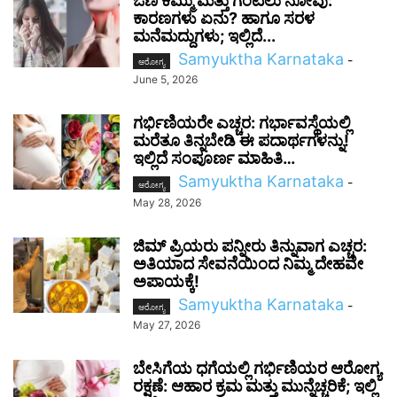
ಒಣ ಕೆಮ್ಮು ಮತ್ತು ಗಂಟಲು ನೋವು:
ಕಾರಣಗಳು ಏನು? ಹಾಗೂ ಸರಳ
ಮನೆಮದ್ದುಗಳು; ಇಲ್ಲಿದೆ...
Samyuktha Karnataka
-
ಆರೋಗ್ಯ
June 5, 2026
ಗರ್ಭಿಣಿಯರೇ ಎಚ್ಚರ: ಗರ್ಭಾವಸ್ಥೆಯಲ್ಲಿ
ಮರೆತೂ ತಿನ್ನಬೇಡಿ ಈ ಪದಾರ್ಥಗಳನ್ನು!
ಇಲ್ಲಿದೆ ಸಂಪೂರ್ಣ ಮಾಹಿತಿ…
Samyuktha Karnataka
-
ಆರೋಗ್ಯ
May 28, 2026
ಜಿಮ್‌ ಪ್ರಿಯರು ಪನ್ನೀರು ತಿನ್ನುವಾಗ ಎಚ್ಚರ:
ಅತಿಯಾದ ಸೇವನೆಯಿಂದ ನಿಮ್ಮ ದೇಹವೇ
ಅಪಾಯಕ್ಕೆ!
Samyuktha Karnataka
-
ಆರೋಗ್ಯ
May 27, 2026
ಬೇಸಿಗೆಯ ಧಗೆಯಲ್ಲಿ ಗರ್ಭಿಣಿಯರ ಆರೋಗ್ಯ
ರಕ್ಷಣೆ: ಆಹಾರ ಕ್ರಮ ಮತ್ತು ಮುನ್ನೆಚ್ಚರಿಕೆ; ಇಲ್ಲಿ