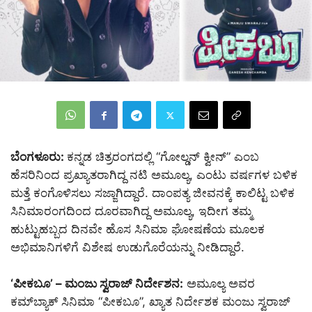
ಬೆಂಗಳೂರು:
ಕನ್ನಡ ಚಿತ್ರರಂಗದಲ್ಲಿ “ಗೋಲ್ಡನ್ ಕ್ವೀನ್” ಎಂಬ
ಹೆಸರಿನಿಂದ ಪ್ರಖ್ಯಾತರಾಗಿದ್ದ ನಟಿ ಅಮೂಲ್ಯ, ಎಂಟು ವರ್ಷಗಳ ಬಳಿಕ
ಮತ್ತೆ ಕಂಗೊಳಿಸಲು ಸಜ್ಜಾಗಿದ್ದಾರೆ. ದಾಂಪತ್ಯ ಜೀವನಕ್ಕೆ ಕಾಲಿಟ್ಟ ಬಳಿಕ
ಸಿನಿಮಾರಂಗದಿಂದ ದೂರವಾಗಿದ್ದ ಅಮೂಲ್ಯ, ಇದೀಗ ತಮ್ಮ
ಹುಟ್ಟುಹಬ್ಬದ ದಿನವೇ ಹೊಸ ಸಿನಿಮಾ ಘೋಷಣೆಯ ಮೂಲಕ
ಅಭಿಮಾನಿಗಳಿಗೆ ವಿಶೇಷ ಉಡುಗೊರೆಯನ್ನು ನೀಡಿದ್ದಾರೆ.
‘ಪೀಕಬೂ’ – ಮಂಜು ಸ್ವರಾಜ್ ನಿರ್ದೇಶನ:
ಅಮೂಲ್ಯ ಅವರ
ಕಮ್‌ಬ್ಯಾಕ್ ಸಿನಿಮಾ “ಪೀಕಬೂ”, ಖ್ಯಾತ ನಿರ್ದೇಶಕ ಮಂಜು ಸ್ವರಾಜ್