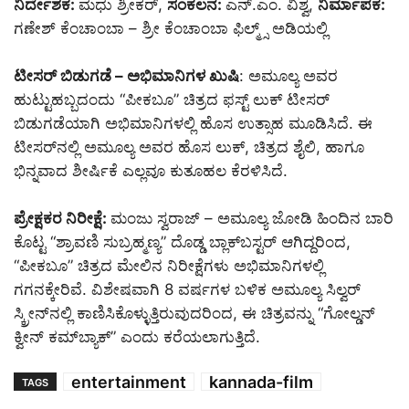
ನಿರ್ದೇಶಕ:
ಮಧು ಶ್ರೀಕರ್,
ಸಂಕಲನ:
ಎನ್.ಎಂ. ವಿಶ್ವ,
ನಿರ್ಮಾಪಕ:
ಗಣೇಶ್ ಕೆಂಚಾಂಬಾ – ಶ್ರೀ ಕೆಂಚಾಂಬಾ ಫಿಲ್ಮ್ಸ್ ಅಡಿಯಲ್ಲಿ
ಟೀಸರ್ ಬಿಡುಗಡೆ – ಅಭಿಮಾನಿಗಳ ಖುಷಿ
: ಅಮೂಲ್ಯ ಅವರ
ಹುಟ್ಟುಹಬ್ಬದಂದು “ಪೀಕಬೂ” ಚಿತ್ರದ ಫಸ್ಟ್ ಲುಕ್ ಟೀಸರ್
ಬಿಡುಗಡೆಯಾಗಿ ಅಭಿಮಾನಿಗಳಲ್ಲಿ ಹೊಸ ಉತ್ಸಾಹ ಮೂಡಿಸಿದೆ. ಈ
ಟೀಸರ್‌ನಲ್ಲಿ ಅಮೂಲ್ಯ ಅವರ ಹೊಸ ಲುಕ್, ಚಿತ್ರದ ಶೈಲಿ, ಹಾಗೂ
ಭಿನ್ನವಾದ ಶೀರ್ಷಿಕೆ ಎಲ್ಲವೂ ಕುತೂಹಲ ಕೆರಳಿಸಿದೆ.
ಪ್ರೇಕ್ಷಕರ ನಿರೀಕ್ಷೆ:
ಮಂಜು ಸ್ವರಾಜ್ – ಅಮೂಲ್ಯ ಜೋಡಿ ಹಿಂದಿನ ಬಾರಿ
ಕೊಟ್ಟ “ಶ್ರಾವಣಿ ಸುಬ್ರಹ್ಮಣ್ಯ” ದೊಡ್ಡ ಬ್ಲಾಕ್‌ಬಸ್ಟರ್ ಆಗಿದ್ದರಿಂದ,
“ಪೀಕಬೂ” ಚಿತ್ರದ ಮೇಲಿನ ನಿರೀಕ್ಷೆಗಳು ಅಭಿಮಾನಿಗಳಲ್ಲಿ
ಗಗನಕ್ಕೇರಿವೆ. ವಿಶೇಷವಾಗಿ 8 ವರ್ಷಗಳ ಬಳಿಕ ಅಮೂಲ್ಯ ಸಿಲ್ವರ್
ಸ್ಕ್ರೀನ್‌ನಲ್ಲಿ ಕಾಣಿಸಿಕೊಳ್ಳುತ್ತಿರುವುದರಿಂದ, ಈ ಚಿತ್ರವನ್ನು “ಗೋಲ್ಡನ್
ಕ್ವೀನ್ ಕಮ್‌ಬ್ಯಾಕ್” ಎಂದು ಕರೆಯಲಾಗುತ್ತಿದೆ.
entertainment
kannada-film
TAGS