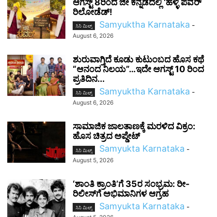
ಆಗಸ್ಟ್ 8ರಿಂದ ಜೀ ಕನ್ನಡದಲ್ಲಿ ‘ಹಳ್ಳಿ ಪವರ್
ರಿಲೋಡೆಡ್!
Samyuktha Karnataka
-
ಸಿನಿ ಮಿಲ್ಸ್
August 6, 2026
ಶುರುವಾಗ್ತಿದೆ ಕೂಡು ಕುಟುಂಬದ ಹೊಸ ಕಥೆ
“ಆನಂದ ನಿಲಯ”…ಇದೇ ಆಗಸ್ಟ್ 10 ರಿಂದ
ಪ್ರತಿದಿನ...
Samyuktha Karnataka
-
ಸಿನಿ ಮಿಲ್ಸ್
August 6, 2026
ಸಾಮಾಜಿಕ ಜಾಲತಾಣಕ್ಕೆ ಮರಳಿದ ವಿಕ್ರಂ:
ಹೊಸ ಚಿತ್ರದ ಅಪ್ಡೇಟ್
Samyukta Karnataka
-
ಸಿನಿ ಮಿಲ್ಸ್
August 5, 2026
‘ಶಾಂತಿ ಕ್ರಾಂತಿ’ಗೆ 35ರ ಸಂಭ್ರಮ: ರೀ-
ರಿಲೀಸ್‌ಗೆ ಅಭಿಮಾನಿಗಳ ಆಗ್ರಹ
Samyukta Karnataka
-
ಸಿನಿ ಮಿಲ್ಸ್