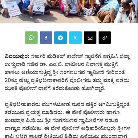
ವಿಜಯಪುರ:
ಸರ್ಕಾರಿ ಮೆಡಿಕಲ್ ಕಾಲೇಜ್ ಸ್ಥಾಪನೆಗೆ ಆಗ್ರಹಿಸಿ ಜಿಲ್ಲಾ
ಉಸ್ತುವಾರಿ ಸಚಿವ ಡಾ. ಎಂ.ಬಿ. ಪಾಟೀಲರ ನಿವಾಸಕ್ಕೆ ಮುತ್ತಿಗೆ
ಹಾಕಲು ಅಣಿಯಾಗುತ್ತಿದ್ದ ಶ್ರೀ ಸಂಗನಬಸವ ಸ್ವಾಮೀಜಿ ಸೇರಿದಂತೆ
20ಕ್ಕೂ ಹೆಚ್ಚು ಪ್ರತಿಭಟನಾಕಾರರಿಗೆ ಪೊಲೀಸರು ತಮ್ಮ ವಶಕ್ಕೆ ಪಡೆದು
ಝಳಕಿ ಪೊಲೀಸ್ ಠಾಣೆಗೆ ಕರೆದುಕೊಂಡು ಹೋಗಿದ್ದಾರೆ.
ಪ್ರತಿಭಟನಾಕಾರರು ಮುಗಳಖೋಡ ಮಠದ ಹತ್ತಿರ ಆಗಮಿಸುತ್ತಿದ್ದಂತೆ
ತಡೆಯುವ ಪ್ರಯತ್ನ ಮಾಡಿದರು. ಈ ವೇಳೆ ಪೊಲೀಸರು ಹಾಗೂ
ಹುಣಶ್ಯಾಳ ಪಿ.ಬಿ.ಯ ಶ್ರೀ ಸಂಗನಬಸವ ಸ್ವಾಮೀಜಿಗಳ ನಡುವೆ
ವಾಗ್ವಾದ ನಡೆಯಿತು. ಈ ವೇಳೆ ಪೊಲೀಸ್ ಅಧಿಕಾರಿಯೊಬ್ಬರು ಶ್ರೀಗಳ
ಕಾವಿ ಬಟ್ಟೆಗೆ ಕಾಲರ್ ರೀತಿಯಲ್ಲಿ ಹಿಡಿದು ಎಳೆಯಲು ಮುಂದಾದಾಗ