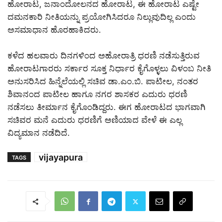
ಹೋರಾಟ, ಜನಾಂದೋಲನದ ಹೋರಾಟ, ಈ ಹೋರಾಟ ಎಷ್ಟೇ
ದಮನಕಾರಿ ನೀತಿಯನ್ನು ಪ್ರಯೋಗಿಸಿದರೂ ನಿಲ್ಲುವುದಿಲ್ಲ ಎಂದು
ಅಸಮಾಧಾನ ಹೊರಹಾಕಿದರು.
ಕಳೆದ ಹಲವಾರು ದಿನಗಳಿಂದ ಅಹೋರಾತ್ರಿ ಧರಣಿ ನಡೆಸುತ್ತಿರುವ
ಹೋರಾಟಗಾರರು ಸರ್ಕಾರ ಸೂಕ್ತ ನಿರ್ಧಾರ ಕೈಗೊಳ್ಳಲು ವಿಳಂಬ ನೀತಿ
ಅನುಸರಿಸಿದ ಹಿನ್ನೆಲೆಯಲ್ಲಿ ಸಚಿವ ಡಾ.ಎಂ.ಬಿ. ಪಾಟೀಲ, ನಂತರ
ಶಿವಾನಂದ ಪಾಟೀಲ ಹಾಗೂ ನಗರ ಶಾಸಕರ ಎದುರು ಧರಣಿ
ನಡೆಸಲು ತೀರ್ಮಾನ ಕೈಗೊಂಡಿದ್ದರು. ಈಗ ಹೋರಾಟದ ಭಾಗವಾಗಿ
ಸಚಿವರ ಮನೆ ಎದುರು ಧರಣಿಗೆ ಅಣಿಯಾದ ವೇಳೆ ಈ ಎಲ್ಲ
ವಿದ್ಯಮಾನ ನಡೆದಿದೆ.
vijayapura
TAGS