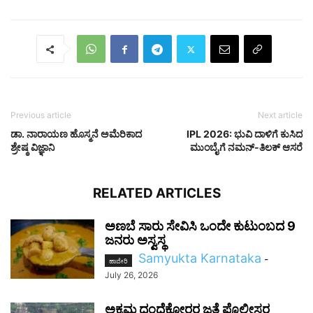
Previous article
Next article
ಡಾ. ನಾರಾಯಣ ಹೊಸ್ಮನೆ ಅಮೆರಿಕಾದ
IPL 2026: ಭುವಿ ದಾಳಿಗೆ ಕುಸಿದ
ಶ್ರೇಷ್ಠ ವಿಜ್ಞಾನಿ
ಮುಂಬೈಗೆ ನಮನ್‌-ತಿಲಕ್‌ ಆಸರೆ
RELATED ARTICLES
ಅಣಬೆ ಸಾರು ಸೇವಿಸಿ ಒಂದೇ ಕುಟುಂಬದ 9
ಜನರು ಅಸ್ವಸ್ಥ
Samyukta Karnataka
-
ಹಾವೇರಿ
July 26, 2026
ಅಕ್ರಮ ದಂಧೆಕೋರರ ಜತೆ ಪೊಲೀಸರ