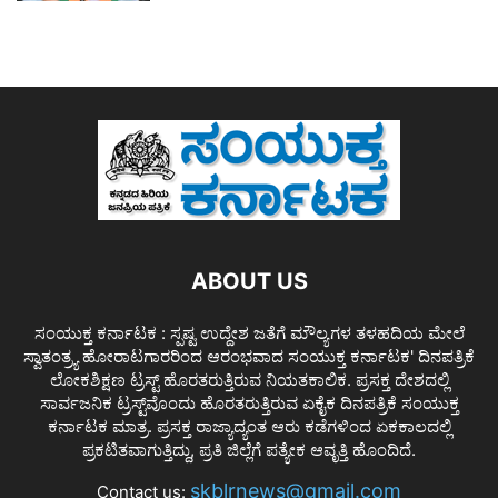
ABOUT US
ಸಂಯುಕ್ತ ಕರ್ನಾಟಕ : ಸ್ಪಷ್ಟ ಉದ್ದೇಶ ಜತೆಗೆ ಮೌಲ್ಯಗಳ ತಳಹದಿಯ ಮೇಲೆ
ಸ್ವಾತಂತ್ರ್ಯ ಹೋರಾಟಗಾರರಿಂದ ಆರಂಭವಾದ ಸಂಯುಕ್ತ ಕರ್ನಾಟಕ' ದಿನಪತ್ರಿಕೆ
ಲೋಕಶಿಕ್ಷಣ ಟ್ರಸ್ಟ್ ಹೊರತರುತ್ತಿರುವ ನಿಯತಕಾಲಿಕ. ಪ್ರಸಕ್ತ ದೇಶದಲ್ಲಿ
ಸಾರ್ವಜನಿಕ ಟ್ರಸ್ಟ್‌ವೊಂದು ಹೊರತರುತ್ತಿರುವ ಏಕೈಕ ದಿನಪತ್ರಿಕೆ ಸಂಯುಕ್ತ
ಕರ್ನಾಟಕ ಮಾತ್ರ. ಪ್ರಸಕ್ತ ರಾಜ್ಯಾದ್ಯಂತ ಆರು ಕಡೆಗಳಿಂದ ಏಕಕಾಲದಲ್ಲಿ
ಪ್ರಕಟಿತವಾಗುತ್ತಿದ್ದು, ಪ್ರತಿ ಜಿಲ್ಲೆಗೆ ಪತ್ಯೇಕ ಆವೃತ್ತಿ ಹೊಂದಿದೆ.
skblrnews@gmail.com
Contact us: