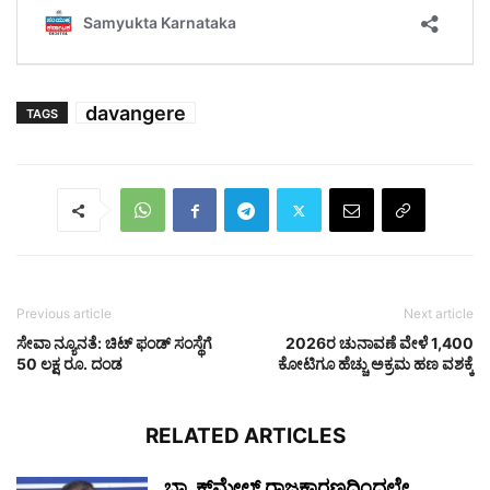
davangere
TAGS
Previous article
Next article
ಸೇವಾ ನ್ಯೂನತೆ: ಚಿಟ್ ಫಂಡ್ ಸಂಸ್ಥೆಗೆ
2026ರ ಚುನಾವಣೆ ವೇಳೆ 1,400
50 ಲಕ್ಷ ರೂ. ದಂಡ
ಕೋಟಿಗೂ ಹೆಚ್ಚು ಅಕ್ರಮ ಹಣ ವಶಕ್ಕೆ
RELATED ARTICLES
ಬ್ಲ್ಯಾಕ್‌ಮೇಲ್ ರಾಜಕಾರಣದಿಂದಲೇ