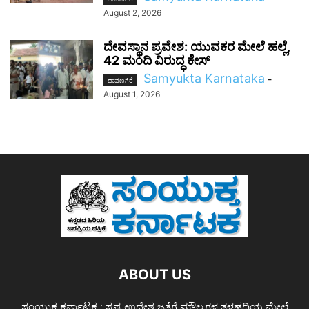
August 2, 2026
ದೇವಸ್ಥಾನ ಪ್ರವೇಶ: ಯುವಕರ ಮೇಲೆ ಹಲ್ಲೆ,
42 ಮಂದಿ ವಿರುದ್ಧ ಕೇಸ್
Samyukta Karnataka
-
ದಾವಣಗೆರೆ
August 1, 2026
ABOUT US
ಸಂಯುಕ್ತ ಕರ್ನಾಟಕ : ಸ್ಪಷ್ಟ ಉದ್ದೇಶ ಜತೆಗೆ ಮೌಲ್ಯಗಳ ತಳಹದಿಯ ಮೇಲೆ