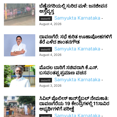
ಬೆಣ್ಣೆನಗರಿಯಲ್ಲಿ ಸುರಿದ ಮಳೆ: ಜನಜೀವನ
ಅಸ್ತವ್ಯಸ್ತ
Samyukta Karnataka
-
ದಾವಣಗೆರೆ
August 4, 2026
ದಾವಣಗೆರೆ: ಸಭೆ ಕುರಿತ ಊಹಾಪೋಹಗಳಿಗೆ
ತೆರೆ ಎಳೆದ ಶಾಂತನಗೌಡ
Samyukta Karnataka
-
ದಾವಣಗೆರೆ
August 4, 2026
ಮೊದಲ ಬಾರಿಗೆ ಸಚಿವರಾಗಿ ಕೆ.ಎಸ್.
ಬಸವಂತಪ್ಪ ಪ್ರಮಾಣ ವಚನ
Samyukta Karnataka
-
ದಾವಣಗೆರೆ
August 3, 2026
ಸಿವಿಲ್ ಪೊಲೀಸ್ ಕಾನ್‌ಸ್ಟೆಬಲ್ ನೇಮಕಾತಿ:
ದಾವಣಗೆರೆಯ 19 ಕೇಂದ್ರಗಳಲ್ಲಿ 11ಸಾವಿರ
ಅಭ್ಯರ್ಥಿಗಳಿಗೆ ಪರೀಕ್ಷೆ
Samyukta Karnataka
-
ದಾವಣಗೆರೆ