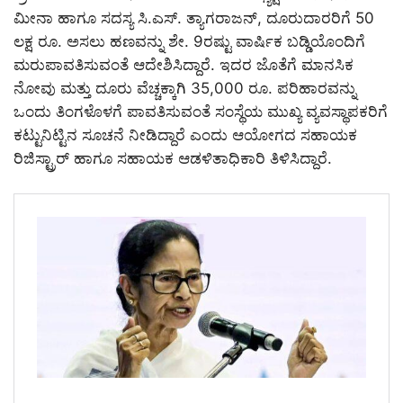
ಮೀನಾ ಹಾಗೂ ಸದಸ್ಯ ಸಿ.ಎಸ್. ತ್ಯಾಗರಾಜನ್, ದೂರುದಾರರಿಗೆ 50
ಲಕ್ಷ ರೂ. ಅಸಲು ಹಣವನ್ನು ಶೇ. 9ರಷ್ಟು ವಾರ್ಷಿಕ ಬಡ್ಡಿಯೊಂದಿಗೆ
ಮರುಪಾವತಿಸುವಂತೆ ಆದೇಶಿಸಿದ್ದಾರೆ. ಇದರ ಜೊತೆಗೆ ಮಾನಸಿಕ
ನೋವು ಮತ್ತು ದೂರು ವೆಚ್ಚಕ್ಕಾಗಿ 35,000 ರೂ. ಪರಿಹಾರವನ್ನು
ಒಂದು ತಿಂಗಳೊಳಗೆ ಪಾವತಿಸುವಂತೆ ಸಂಸ್ಥೆಯ ಮುಖ್ಯ ವ್ಯವಸ್ಥಾಪಕರಿಗೆ
ಕಟ್ಟುನಿಟ್ಟಿನ ಸೂಚನೆ ನೀಡಿದ್ದಾರೆ ಎಂದು ಆಯೋಗದ ಸಹಾಯಕ
ರಿಜಿಸ್ಟ್ರಾರ್ ಹಾಗೂ ಸಹಾಯಕ ಆಡಳಿತಾಧಿಕಾರಿ ತಿಳಿಸಿದ್ದಾರೆ.