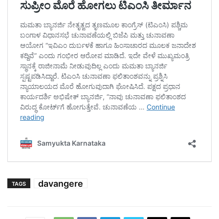
davangere
TAGS