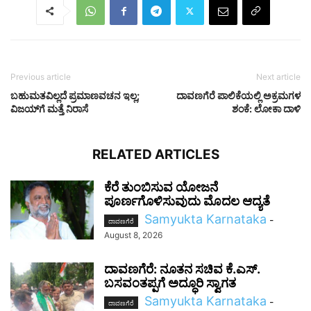
Previous article
Next article
ಬಹುಮತವಿಲ್ಲದೆ ಪ್ರಮಾಣವಚನ ಇಲ್ಲ;
ದಾವಣಗೆರೆ ಪಾಲಿಕೆಯಲ್ಲಿ ಅಕ್ರಮಗಳ
ವಿಜಯ್‌ಗೆ ಮತ್ತೆ ನಿರಾಸೆ
ಶಂಕೆ: ಲೋಕಾ ದಾಳಿ
RELATED ARTICLES
ಕೆರೆ ತುಂಬಿಸುವ ಯೋಜನೆ
ಪೂರ್ಣಗೊಳಿಸುವುದು ಮೊದಲ ಆದ್ಯತೆ
Samyukta Karnataka
-
ದಾವಣಗೆರೆ
August 8, 2026
ದಾವಣಗೆರೆ: ನೂತನ ಸಚಿವ ಕೆ.ಎಸ್.
ಬಸವಂತಪ್ಪಗೆ ಅದ್ಧೂರಿ ಸ್ವಾಗತ
Samyukta Karnataka
-
ದಾವಣಗೆರೆ