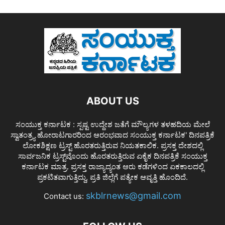
ABOUT US
ಸಂಯುಕ್ತ ಕರ್ನಾಟಕ : ಸ್ಪಷ್ಟ ಉದ್ದೇಶ ಜತೆಗೆ ಮೌಲ್ಯಗಳ ತಳಹದಿಯ ಮೇಲೆ
ಸ್ವಾತಂತ್ರ್ಯ ಹೋರಾಟಗಾರರಿಂದ ಆರಂಭವಾದ ಸಂಯುಕ್ತ ಕರ್ನಾಟಕ' ದಿನಪತ್ರಿಕೆ
ಲೋಕಶಿಕ್ಷಣ ಟ್ರಸ್ಟ್ ಹೊರತರುತ್ತಿರುವ ನಿಯತಕಾಲಿಕ. ಪ್ರಸಕ್ತ ದೇಶದಲ್ಲಿ
ಸಾರ್ವಜನಿಕ ಟ್ರಸ್ಟ್‌ವೊಂದು ಹೊರತರುತ್ತಿರುವ ಏಕೈಕ ದಿನಪತ್ರಿಕೆ ಸಂಯುಕ್ತ
ಕರ್ನಾಟಕ ಮಾತ್ರ. ಪ್ರಸಕ್ತ ರಾಜ್ಯಾದ್ಯಂತ ಆರು ಕಡೆಗಳಿಂದ ಏಕಕಾಲದಲ್ಲಿ
ಪ್ರಕಟಿತವಾಗುತ್ತಿದ್ದು, ಪ್ರತಿ ಜಿಲ್ಲೆಗೆ ಪತ್ಯೇಕ ಆವೃತ್ತಿ ಹೊಂದಿದೆ.
skblrnews@gmail.com
Contact us: