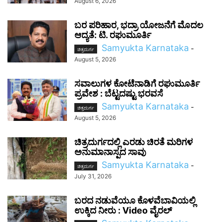
August 6, 2026
ಬರ ಪರಿಹಾರ, ಭದ್ರಾ ಯೋಜನೆಗೆ ಮೊದಲ
ಆದ್ಯತೆ: ಟಿ. ರಘುಮೂರ್ತಿ
Samyukta Karnataka
-
ಚಿತ್ರದುರ್ಗ
August 5, 2026
ಸವಾಲುಗಳ ಕೋಟೆನಾಡಿಗೆ ರಘುಮೂರ್ತಿ
ಪ್ರವೇಶ : ಬೆಟ್ಟದಷ್ಟು ಭರವಸೆ
Samyukta Karnataka
-
ಚಿತ್ರದುರ್ಗ
August 5, 2026
ಚಿತ್ರದುರ್ಗದಲ್ಲಿ ಎರಡು ಚಿರತೆ ಮರಿಗಳ
ಅನುಮಾನಾಸ್ಪದ ಸಾವು
Samyukta Karnataka
-
ಚಿತ್ರದುರ್ಗ
July 31, 2026
ಬರದ ನಡುವೆಯೂ ಕೊಳವೆಬಾವಿಯಲ್ಲಿ
ಉಕ್ಕಿದ ನೀರು : Video ವೈರಲ್