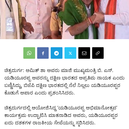
ಚಿತ್ರದುರ್ಗ: ಅಮಿತ್‌ ಶಾ ಅವರು ಮಾಜಿ ಮುಖ್ಯಮಂತ್ರಿ ಬಿ. ಎಸ್‌.
ಯಡಿಯೂರಪ್ಪ ಅವರನ್ನು ದಕ್ಷಿಣ ಭಾರತದ ಅಪ್ರತಿಮ ನಾಯಕ ಎಂದು
ಬಣ್ಣಿಸಿದ್ದು, ಬಿಜೆಪಿ ದಕ್ಷಿಣ ಭಾರತದಲ್ಲಿ ನೆಲೆ ನಿಲ್ಲಲು ಯಡಿಯೂರಪ್ಪರ
ಕೊಡುಗೆ ಅಪಾರ ಎಂದು ಪ್ರಶಂಸಿಸಿದರು.
ಚಿತ್ರದುರ್ಗದಲ್ಲಿ ಆಯೋಜಿಸಿದ್ದ ‘ಯಡಿಯೂರಪ್ಪ ಅಭಿಮಾನೋತ್ಸವ’
ಕಾರ್ಯಕ್ರಮ ಉದ್ಘಾಟಿಸಿ ಮಾತನಾಡಿದ ಅವರು, ಯಡಿಯೂರಪ್ಪರ
ಐದು ದಶಕಗಳ ರಾಜಕೀಯ ಸೇವೆಯನ್ನು ಸ್ಮರಿಸಿದರು.