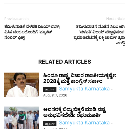
Previous article
Next article
ತಮಿಳುನಾಡಿಗೆ ದಳಪತಿ ವಿಜಯ್ ಬಾಸ್;
ತಮಿಳುನಾಡಿನ ನೂತನ ಸಿಎಂ ಆಗಿ
ವಿಸಿಕೆ ಬೆಂಬಲದೊಂದಿಗೆ ‘ಮ್ಯಾಜಿಕ್
‘ದಳಪತಿ’ ವಿಜಯ್ ಪಟ್ಟಾಭಿಷೇಕ!
ನಂಬರ್’ ಫಿಕ್ಸ್!
ಪ್ರಮಾಣವಚನಕ್ಕೆ ಲಕ್ಕಿ ಚಾರ್ಮ್ ತ್ರಿಶಾ
ಎಂಟ್ರಿ
RELATED ARTICLES
ಹಿಂದೂ ರಾಷ್ಟ್ರ ವಿಚಾರ ರಾಜಕೀಯಕ್ಕಷ್ಟೇ:
2028ಕ್ಕೆ ಮತ್ತೆ ಕಾಂಗ್ರೆಸ್ ಸರ್ಕಾರ
Samyukta Karnataka
-
ಚಿತ್ರದುರ್ಗ
August 7, 2026
ಅವಸರಕ್ಕೆ ಬಿದ್ದು ಬಿತ್ತನೆ ಮಾಡಿ ನಷ್ಟ
ಅನುಭವಿಸಬೇಡಿ: ರಘುಮೂರ್ತಿ
Samyukta Karnataka
-
ಚಿತ್ರದುರ್ಗ