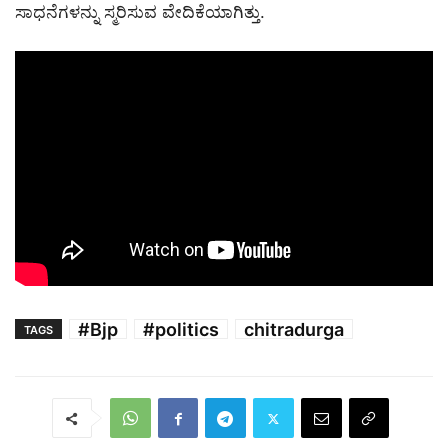
ಸಾಧನೆಗಳನ್ನು ಸ್ಮರಿಸುವ ವೇದಿಕೆಯಾಗಿತ್ತು.
#Bjp
#politics
chitradurga
TAGS