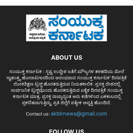
ABOUT US
ಸಂಯುಕ್ತ ಕರ್ನಾಟಕ : ಸ್ಪಷ್ಟ ಉದ್ದೇಶ ಜತೆಗೆ ಮೌಲ್ಯಗಳ ತಳಹದಿಯ ಮೇಲೆ
ಸ್ವಾತಂತ್ರ್ಯ ಹೋರಾಟಗಾರರಿಂದ ಆರಂಭವಾದ ಸಂಯುಕ್ತ ಕರ್ನಾಟಕ' ದಿನಪತ್ರಿಕೆ
ಲೋಕಶಿಕ್ಷಣ ಟ್ರಸ್ಟ್ ಹೊರತರುತ್ತಿರುವ ನಿಯತಕಾಲಿಕ. ಪ್ರಸಕ್ತ ದೇಶದಲ್ಲಿ
ಸಾರ್ವಜನಿಕ ಟ್ರಸ್ಟ್‌ವೊಂದು ಹೊರತರುತ್ತಿರುವ ಏಕೈಕ ದಿನಪತ್ರಿಕೆ ಸಂಯುಕ್ತ
ಕರ್ನಾಟಕ ಮಾತ್ರ. ಪ್ರಸಕ್ತ ರಾಜ್ಯಾದ್ಯಂತ ಆರು ಕಡೆಗಳಿಂದ ಏಕಕಾಲದಲ್ಲಿ
ಪ್ರಕಟಿತವಾಗುತ್ತಿದ್ದು, ಪ್ರತಿ ಜಿಲ್ಲೆಗೆ ಪತ್ಯೇಕ ಆವೃತ್ತಿ ಹೊಂದಿದೆ.
skblrnews@gmail.com
Contact us:
FOLLOW US