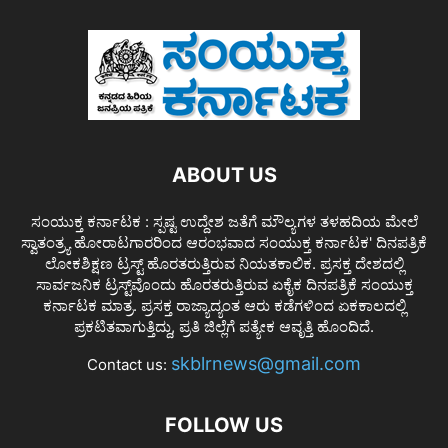
ABOUT US
ಸಂಯುಕ್ತ ಕರ್ನಾಟಕ : ಸ್ಪಷ್ಟ ಉದ್ದೇಶ ಜತೆಗೆ ಮೌಲ್ಯಗಳ ತಳಹದಿಯ ಮೇಲೆ
ಸ್ವಾತಂತ್ರ್ಯ ಹೋರಾಟಗಾರರಿಂದ ಆರಂಭವಾದ ಸಂಯುಕ್ತ ಕರ್ನಾಟಕ' ದಿನಪತ್ರಿಕೆ
ಲೋಕಶಿಕ್ಷಣ ಟ್ರಸ್ಟ್ ಹೊರತರುತ್ತಿರುವ ನಿಯತಕಾಲಿಕ. ಪ್ರಸಕ್ತ ದೇಶದಲ್ಲಿ
ಸಾರ್ವಜನಿಕ ಟ್ರಸ್ಟ್‌ವೊಂದು ಹೊರತರುತ್ತಿರುವ ಏಕೈಕ ದಿನಪತ್ರಿಕೆ ಸಂಯುಕ್ತ
ಕರ್ನಾಟಕ ಮಾತ್ರ. ಪ್ರಸಕ್ತ ರಾಜ್ಯಾದ್ಯಂತ ಆರು ಕಡೆಗಳಿಂದ ಏಕಕಾಲದಲ್ಲಿ
ಪ್ರಕಟಿತವಾಗುತ್ತಿದ್ದು, ಪ್ರತಿ ಜಿಲ್ಲೆಗೆ ಪತ್ಯೇಕ ಆವೃತ್ತಿ ಹೊಂದಿದೆ.
skblrnews@gmail.com
Contact us:
FOLLOW US