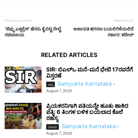
Previous article
Next article
ʻಟಿಪ್ಪು ಎಕ್ಸಪ್ರೆಸ್’ ಹೆಸರು ಕೈ ಬಿಟ್ಟ ರೇಲ್ವೆ
ಅರ್ಕಾವತಿ ಹಗರಣ ಬಯಲಿಗೆಳೆಯಲಿದೆ
ಸಚಿವಾಲಯ
ಸರ್ಕಾರ: ಕಟೀಲ್
RELATED ARTICLES
SIR: ಬಿಎಲ್ಒ ಮನೆ-ಮನೆ ಭೇಟಿ 17ರವರೆಗೆ
ವಿಸ್ತರಣೆ
Samyukta Karnataka
-
ರಾಜ್ಯ
August 7, 2026
ಪ್ರಿಯಕರನಿಗಾಗಿ ಪತಿಯನ್ನೇ ಹೂತು ಹಾಕಿದ
ಪತ್ನಿ: 6 ತಿಂಗಳ ಬಳಿಕ ಬಯಲಾದ ಕೊಲೆ
ರಹಸ್ಯ
Samyukta Karnataka
-
ಬೆಳಗಾವಿ
August 7, 2026