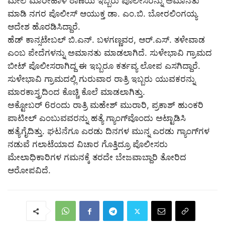
ಮೇಲೆ ಮಾರೀಹಾಳ ಠಾಣೆಯ ಇಬ್ಬರು ಪೊಲೀಸರನ್ನು ಅಮಾನತು
ಮಾಡಿ ನಗರ ಪೊಲೀಸ್ ಆಯುಕ್ತ ಡಾ. ಎಂ.ಬಿ. ಬೋರಲಿಂಗಯ್ಯ
ಆದೇಶ ಹೊರಡಿಸಿದ್ದಾರೆ.
ಹೆಡ್ ಕಾನ್ಸಟೇಬಲ್ ಬಿ.ಎನ್.‌ ಬಳಗಣ್ಣವರ, ಆರ್.ಎಸ್. ತಳೇವಾಡ
ಎಂಬ ಪೇದೆಗಳನ್ನು ಅಮಾನತು ಮಾಡಲಾಗಿದೆ. ಸುಳೇಭಾವಿ ಗ್ರಾಮದ
ಬೀಟ್ ಪೊಲೀಸರಾಗಿದ್ದ ಈ ಇಬ್ಬರೂ ಕರ್ತವ್ಯ ಲೋಪ ಎಸಗಿದ್ದಾರೆ.‌
ಸುಳೇಭಾವಿ ಗ್ರಾಮದಲ್ಲಿ ಗುರುವಾರ ರಾತ್ರಿ ಇಬ್ಬರು ಯುವಕರನ್ನು
ಮಾರಕಾಸ್ತ್ರದಿಂದ ಕೊಚ್ಚಿ ಕೊಲೆ ಮಾಡಲಾಗಿತ್ತು.
ಅಕ್ಟೋಬರ್ 6ರಂದು ರಾತ್ರಿ ಮಹೇಶ್ ಮುರಾರಿ, ಪ್ರಕಾಶ್ ಹುಂಕರಿ
ಪಾಟೀಲ್ ಎಂಬುವವರನ್ನು ಹತ್ಯೆ ಗ್ಯಾಂಗ್‌ವೊಂದು ಅಟ್ಟಾಡಿಸಿ
ಹತ್ಯೆಗೈದಿತ್ತು. ಘಟನೆಗೂ ಎರಡು ದಿನಗಳ ಮುನ್ನ ಎರಡು ಗ್ಯಾಂಗ್‌ಗಳ
ನಡುವೆ ಗಲಾಟೆಯಾದ ವಿಚಾರ ಗೊತ್ತಿದ್ರೂ ಪೊಲೀಸರು
ಮೇಲಾಧಿಕಾರಿಗಳ ಗಮನಕ್ಕೆ ತರದೇ ಬೇಜವಾಬ್ದಾರಿ ತೋರಿದ
ಆರೋಪವಿದೆ.