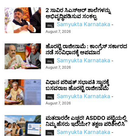
2 ಸಾವಿರ ಸಿಎಸ್‌ಆರ್ ಶಾಲೆಗಳನ್ನು
ಅಭಿವೃದ್ಧಿಪಡಿಸುವ ಸಂಕಲ್ಪ
Samyukta Karnataka
-
ರಾಜ್ಯ
August 7, 2026
ಹೊರಟ್ಟಿ ರಾಜೀನಾಮೆ : ಕಾಂಗ್ರೆಸ್ ಸರ್ಕಾರದ
ನಡೆ ಸಂವಿಧಾನಕ್ಕೆ ಅಪಮಾನ
Samyukta Karnataka
-
ರಾಜ್ಯ
August 7, 2026
ವಿಧಾನ ಪರಿಷತ್ ಸಭಾಪತಿ ಸ್ಥಾನಕ್ಕೆ
ಬಸವರಾಜ ಹೊರಟ್ಟಿ ರಾಜೀನಾಮೆ
Samyukta Karnataka
-
ರಾಜ್ಯ
August 7, 2026
ಮತದಾರರೇ ಎಚ್ಚರ! ASDDO ಪಟ್ಟಿಯಲ್ಲಿ
ನಿಮ್ಮ ಹೆಸರು ಇದೆಯೇ? ತಕ್ಷಣ ಪರಿಶೀಲಿಸಿ
Samyukta Karnataka
-
ರಾಜ್ಯ