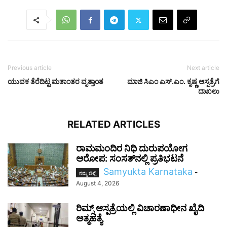
Previous article
Next article
ಯುವಕ ತೆರೆದಿಟ್ಟ ಮತಾಂತರ ವೃತ್ತಾಂತ
ಮಾಜಿ ಸಿಎಂ ಎಸ್.ಎಂ. ಕೃಷ್ಣ ಆಸ್ಪತ್ರೆಗೆ
ದಾಖಲು
RELATED ARTICLES
ರಾಮಮಂದಿರ ನಿಧಿ ದುರುಪಯೋಗ
ಆರೋಪ: ಸಂಸತ್‌ನಲ್ಲಿ ಪ್ರತಿಭಟನೆ
Samyukta Karnataka
-
ನಮ್ಮ ಜಿಲ್ಲೆ
August 4, 2026
ರಿಮ್ಸ್ ಆಸ್ಪತ್ರೆಯಲ್ಲಿ ವಿಚಾರಣಾಧೀನ ಖೈದಿ
ಆತ್ಮಹತ್ಯೆ