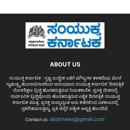
ABOUT US
ಸಂಯುಕ್ತ ಕರ್ನಾಟಕ : ಸ್ಪಷ್ಟ ಉದ್ದೇಶ ಜತೆಗೆ ಮೌಲ್ಯಗಳ ತಳಹದಿಯ ಮೇಲೆ
ಸ್ವಾತಂತ್ರ್ಯ ಹೋರಾಟಗಾರರಿಂದ ಆರಂಭವಾದ ಸಂಯುಕ್ತ ಕರ್ನಾಟಕ' ದಿನಪತ್ರಿಕೆ
ಲೋಕಶಿಕ್ಷಣ ಟ್ರಸ್ಟ್ ಹೊರತರುತ್ತಿರುವ ನಿಯತಕಾಲಿಕ. ಪ್ರಸಕ್ತ ದೇಶದಲ್ಲಿ
ಸಾರ್ವಜನಿಕ ಟ್ರಸ್ಟ್‌ವೊಂದು ಹೊರತರುತ್ತಿರುವ ಏಕೈಕ ದಿನಪತ್ರಿಕೆ ಸಂಯುಕ್ತ
ಕರ್ನಾಟಕ ಮಾತ್ರ. ಪ್ರಸಕ್ತ ರಾಜ್ಯಾದ್ಯಂತ ಆರು ಕಡೆಗಳಿಂದ ಏಕಕಾಲದಲ್ಲಿ
ಪ್ರಕಟಿತವಾಗುತ್ತಿದ್ದು, ಪ್ರತಿ ಜಿಲ್ಲೆಗೆ ಪತ್ಯೇಕ ಆವೃತ್ತಿ ಹೊಂದಿದೆ.
skblrnews@gmail.com
Contact us: