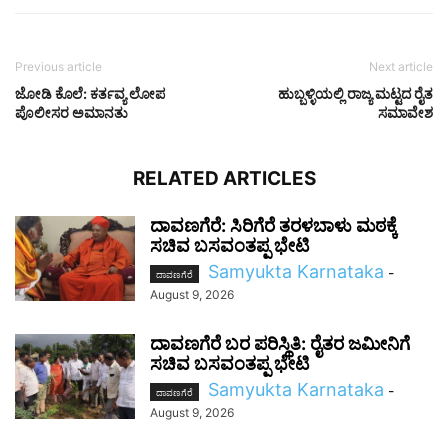
Previous article
Next article
ಜೋಡಿ ಕೊಲೆ: ಕರ್ತವ್ಯ ಲೋಪ
ಹುಬ್ಬಳ್ಳಿಯಲ್ಲಿ ರಾಜ್ಯ ಮಟ್ಟದ ರೈತ
ಪೊಲೀಸರ ಅಮಾನತು
ಸಮಾವೇಶ
RELATED ARTICLES
ದಾವಣಗೆರೆ: ಸಿರಿಗೆರೆ ತರಳಬಾಳು ಮಠಕ್ಕೆ
ಸಚಿವ ಬಸವಂತಪ್ಪ ಭೇಟಿ
Samyukta Karnataka
-
ದಾವಣಗೆರೆ
August 9, 2026
ದಾವಣಗೆರೆ ಬರ ಪರಿಸ್ಥಿತಿ: ರೈತರ ಜಮೀನಿಗೆ
ಸಚಿವ ಬಸವಂತಪ್ಪ ಭೇಟಿ
Samyukta Karnataka
-
ದಾವಣಗೆರೆ
August 9, 2026