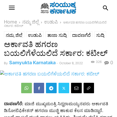
Home
ನಮ್ಮ ಜಿಲ್ಲೆ
ಉಡುಪಿ
ಅರ್ಕಾವತಿ ಹಗರಣ ಬಯಲಿಗೆಳೆಯಲಿದೆ
ಸರ್ಕಾರ: ಕಟೀಲ್
ನಮ್ಮ ಜಿಲ್ಲೆ
ಉಡುಪಿ
ತಾಜಾ ಸುದ್ದಿ
ದಾವಣಗೆರೆ
ಸುದ್ದಿ
ಅರ್ಕಾವತಿ ಹಗರಣ
ರಾಜ್ಯ
ಶಿವಮೊಗ್ಗ
ಬಯಲಿಗೆಳೆಯಲಿದೆ ಸರ್ಕಾರ: ಕಟೀಲ್
Samyukta Karnataka
326
0
By
-
October 8, 2022
ದಾವಣಗೆರೆ:
ಮಾಜಿ ಮುಖ್ಯಮಂತ್ರಿ ಸಿದ್ದರಾಮಯ್ಯನವರು ಅರ್ಕಾವತಿ
ಡಿನೋಟಿಫಿಕೇಶನ್ ಹಗರಣ ಮುಚ್ಚಿ ಹಾಕುವ ಕೆಲಸ ಮಾಡಿದ್ದಾರೆ.