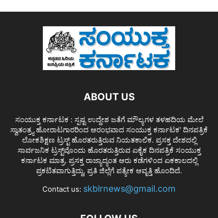
ABOUT US
ಸಂಯುಕ್ತ ಕರ್ನಾಟಕ : ಸ್ಪಷ್ಟ ಉದ್ದೇಶ ಜತೆಗೆ ಮೌಲ್ಯಗಳ ತಳಹದಿಯ ಮೇಲೆ
ಸ್ವಾತಂತ್ರ್ಯ ಹೋರಾಟಗಾರರಿಂದ ಆರಂಭವಾದ ಸಂಯುಕ್ತ ಕರ್ನಾಟಕ' ದಿನಪತ್ರಿಕೆ
ಲೋಕಶಿಕ್ಷಣ ಟ್ರಸ್ಟ್ ಹೊರತರುತ್ತಿರುವ ನಿಯತಕಾಲಿಕ. ಪ್ರಸಕ್ತ ದೇಶದಲ್ಲಿ
ಸಾರ್ವಜನಿಕ ಟ್ರಸ್ಟ್‌ವೊಂದು ಹೊರತರುತ್ತಿರುವ ಏಕೈಕ ದಿನಪತ್ರಿಕೆ ಸಂಯುಕ್ತ
ಕರ್ನಾಟಕ ಮಾತ್ರ. ಪ್ರಸಕ್ತ ರಾಜ್ಯಾದ್ಯಂತ ಆರು ಕಡೆಗಳಿಂದ ಏಕಕಾಲದಲ್ಲಿ
ಪ್ರಕಟಿತವಾಗುತ್ತಿದ್ದು, ಪ್ರತಿ ಜಿಲ್ಲೆಗೆ ಪತ್ಯೇಕ ಆವೃತ್ತಿ ಹೊಂದಿದೆ.
skblrnews@gmail.com
Contact us: