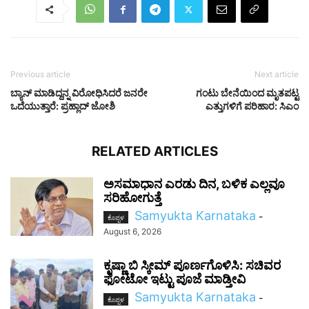
Previous article
Next article
ಬ್ಯಾನ್‌ ಮಾಡಿದ್ದನ್ನ ವಿರೋಧಿಸಿದರೆ ಜನರೇ
ಗಂಟು ಬೇನೆಯಿಂದ ಮೃತಪಟ್ಟ
ಒದೆಯುತ್ತಾರೆ: ಪ್ರಹ್ಲಾದ್‌ ಜೋಶಿ
ಎತ್ತುಗಳಿಗೆ ಪರಿಹಾರ: ಸಿಎಂ
RELATED ARTICLES
ಅಸಮಾಧಾನ ಎರಡು ದಿನ, ಬಳಿಕ ಎಲ್ಲವೂ
ಸರಿಹೋಗುತ್ತೆ
Samyukta Karnataka
-
ಕೊಪ್ಪಳ
August 6, 2026
ಕೃಷ್ಣಾ ಬಿ ಸ್ಕೀಮ್ ಪೂರ್ಣಗೊಳಿಸಿ: ಸಚಿವರ
ಫೋಟೋ ಇಟ್ಟು ಪೂಜೆ ಮಾಡ್ತೀವಿ
Samyukta Karnataka
-
ಕೊಪ್ಪಳ