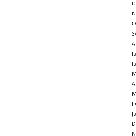
D
N
O
S
A
J
J
M
A
M
F
J
D
N