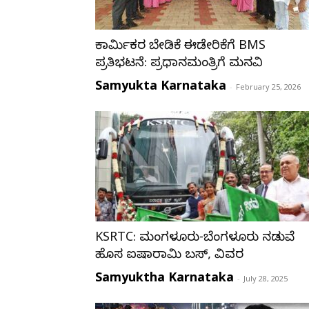
ಕಾರ್ಮಿಕರ ಬೇಡಿಕೆ ಈಡೇರಿಕೆಗೆ BMS
ಪ್ರತಿಭಟನೆ: ಪ್ರಧಾನಮಂತ್ರಿಗೆ ಮನವಿ
Samyukta Karnataka
-
February 25, 2026
KSRTC: ಮಂಗಳೂರು-ಬೆಂಗಳೂರು ನಡುವೆ
ಹೊಸ ಐಷಾರಾಮಿ ಬಸ್, ವಿವರ
Samyuktha Karnataka
-
July 28, 2025