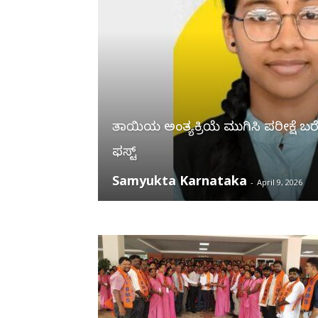
ತಾಯಿಯ ಅಂತ್ಯಕ್ರಿಯೆ ಮುಗಿಸಿ ಪರೀಕ್ಷೆ ಬರೆದಿ
ಫಸ್ಟ್
Samyukta Karnataka
-
April 9, 2026