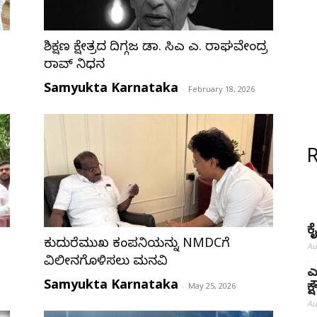
ಶಿಕ್ಷಣ ಕ್ಷೇತ್ರದ ದಿಗ್ಗಜ ಡಾ. ಸಿಎ ಎ. ರಾಘವೇಂದ್ರ
ರಾವ್ ನಿಧನ
Samyukta Karnataka
-
February 18, 2026
ಕ
ಕುದುರೆಮುಖ ಕಂಪನಿಯನ್ನು NMDCಗೆ
Au
ವಿಲೀನಗೊಳಿಸಲು ಮನವಿ
ಎ
Samyukta Karnataka
-
May 25, 2026
ಕ
Au