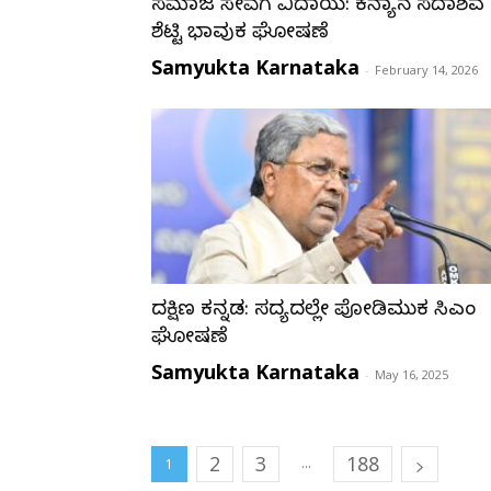
ಸಮಾಜ ಸೇವೆಗೆ ವಿದಾಯ: ಕನ್ಯಾನ ಸದಾಶಿವ
ಶೆಟ್ಟಿ ಭಾವುಕ ಘೋಷಣೆ
Samyukta Karnataka
-
February 14, 2026
ದಕ್ಷಿಣ ಕನ್ನಡ: ಸದ್ಯದಲ್ಲೇ ಪೋಡಿಮುಕ್ತ ಸಿಎಂ
ಘೋಷಣೆ
Samyukta Karnataka
-
May 16, 2025
2
3
188
...
1