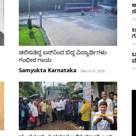
ಅ
ಸ
Au
ಬ
ಗ
Au
ಚಲಿಸುತ್ತಿದ್ದ ಬಸ್‌ನಿಂದ ಬಿದ್ದ ವಿದ್ಯಾರ್ಥಿಗಳು:
ಬ
ಗಂಭೀರ ಗಾಯ
ಮ
Au
Samyukta Karnataka
-
March 31, 2026