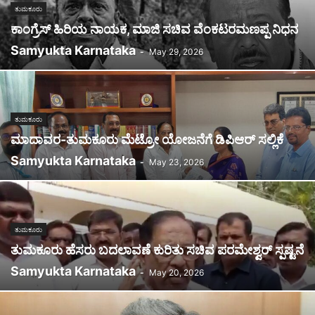
ತುಮಕೂರು
ಕಾಂಗ್ರೆಸ್ ಹಿರಿಯ ನಾಯಕ, ಮಾಜಿ ಸಚಿವ ವೆಂಕಟರಮಣಪ್ಪ ನಿಧನ
Samyukta Karnataka
-
May 29, 2026
ತುಮಕೂರು
ಮಾದಾವರ-ತುಮಕೂರು ಮೆಟ್ರೋ ಯೋಜನೆಗೆ ಡಿಪಿಆರ್ ಸಲ್ಲಿಕೆ
Samyukta Karnataka
-
May 23, 2026
ತುಮಕೂರು
ತುಮಕೂರು ಹೆಸರು ಬದಲಾವಣೆ ಕುರಿತು ಸಚಿವ ಪರಮೇಶ್ವರ್ ಸ್ಪಷ್ಟನೆ
Samyukta Karnataka
-
May 20, 2026