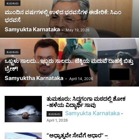
ತುಮಕೂರು
ಮುಂದಿನ ವರ್ಷಗಳಲ್ಲಿ ಉಳಿದ ಭರವಸೆಗಳ ಈಡೇರಿಕೆ: ಸಿಎಂ
ಭರವಸೆ
Samyukta Karnataka
-
May 19, 2026
ತುಮಕೂರು
ಒಬ್ಬಳು ಸಾಲದು.. ಇಬ್ಬರು ಸಾಲದು.. ಟೆಕ್ಕಿಯ ಮದುವೆ ದಾಹಕ್ಕೆ ಬಿತ್ತು
ಬ್ರೇಕ್!
Samyuktha Karnataka
-
April 14, 2026
ತುಮಕೂರು: ಸಿದ್ದಗಂಗಾ ಮಠದಲ್ಲಿ ಶೋಕ
-ಹಳೆಯ ವಿದ್ಯಾರ್ಥಿ ಸಾವು
Samyukta Karnataka
-
ತುಮಕೂರು
April 1, 2026
“ಅಧ್ಯಾತ್ಮವೇ ಸೇವೆಗೆ ಆಧಾರ” –