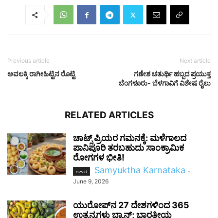
Previous article
Next article
ಅವಲಕ್ಕಿ ರಾಗೀಹಿಟ್ಟಿನ ರೊಟ್ಟಿ
ಗಣೇಶ ಚತುರ್ಥಿ ಹಬ್ಬದ ಪ್ರಯುಕ್ತ
ಬೆಂಗಳೂರು- ಬೆಳಗಾವಿಗೆ ವಿಶೇಷ ರೈಲು
RELATED ARTICLES
ಚಾಟ್ಸ್ ಪ್ರಿಯರ ಗಮನಕ್ಕೆ: ಮಳೆಗಾಲದ
ಪಾನಿಪೂರಿ ತರಬಹುದು ಸಾಂಕ್ರಾಮಿಕ
ರೋಗಗಳ ಭೀತಿ!
Samyuktha Karnataka
-
ಆಹಾರ
June 9, 2026
ಯುರೋಪ್‌ನ 27 ದೇಶಗಳಿಂದ 365
ಉತ್ಪನ್ನಗಳು ಬ್ಯಾನ್; ಭಾರತೀಯ