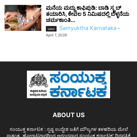
ಮನೆಯ ಮದ್ದು ಕಾಫಿಪುಡಿ: ಬಾಡಿ ಸ್ಕ್ರಬ್
ತಯಾರಿಸಿ, ಕೇವಲ 5 ನಿಮಿಷದಲ್ಲಿ ಬೆಳ್ಳನೆಯ
ಚರ್ಮಕಾಂತಿ...
Samyuktha Karnataka
-
ಆಹಾರ
April 7, 2026
ABOUT US
ಸಂಯುಕ್ತ ಕರ್ನಾಟಕ : ಸ್ಪಷ್ಟ ಉದ್ದೇಶ ಜತೆಗೆ ಮೌಲ್ಯಗಳ ತಳಹದಿಯ ಮೇಲೆ
ಸ್ವಾತಂತ್ರ್ಯ ಹೋರಾಟಗಾರರಿಂದ ಆರಂಭವಾದ ಸಂಯುಕ್ತ ಕರ್ನಾಟಕ' ದಿನಪತ್ರಿಕೆ