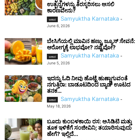
ಉತ್ಪನ್ನಗಳನ್ನು ತಿರಸ್ಕರಿಸಲು ಅಸಲಿ
ಕಾರಣವೇನು?
Samyuktha Karnataka
-
ಆಹಾರ
June 6, 2026
ಬೇಸಿಗೆಯಲ್ಲಿ ಮಾವಿನ ಹಣ್ಣು, ಜ್ಯೂಸ್ ಸೇವನೆ:
ಆರೋಗ್ಯಕ್ಕೆ ಲಾಭವೋ? ನಷ್ಟವೋ?
Samyuktha Karnataka
-
ಆಹಾರ
June 5, 2026
ಇದನ್ನು ಓದಿ ನೀವು ಹೊಟ್ಟೆ ಹುಣ್ಣಾಗುವಂತೆ
ನಗುತ್ತಿರಾ: ಬಾಡೂಟದಿಂದ ಬ್ಯಾಡ್ ಊಟದ
ತನಕ…
Samyuktha Karnataka
-
ಆಹಾರ
May 18, 2026
ಬೂದು ಕುಂಬಳಕಾಯಿ ರಸ: ಅಸಿಡಿಟಿ ಮತ್ತು
ತೂಕ ಇಳಿಕೆಗೆ ಸಂಜೀವಿನಿ; ತಯಾರಿಸುವುದು
ಹೇಗೆ? ಇಲ್ಲಿದೆ...