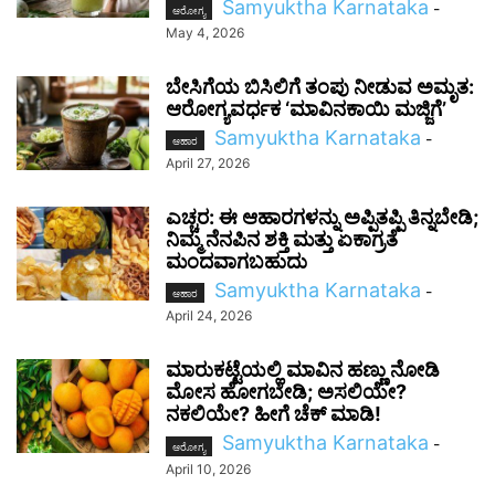
Samyuktha Karnataka
-
ಆರೋಗ್ಯ
May 4, 2026
ಬೇಸಿಗೆಯ ಬಿಸಿಲಿಗೆ ತಂಪು ನೀಡುವ ಅಮೃತ:
ಆರೋಗ್ಯವರ್ಧಕ ‘ಮಾವಿನಕಾಯಿ ಮಜ್ಜಿಗೆ’
Samyuktha Karnataka
-
ಆಹಾರ
April 27, 2026
ಎಚ್ಚರ: ಈ ಆಹಾರಗಳನ್ನು ಅಪ್ಪಿತಪ್ಪಿ ತಿನ್ನಬೇಡಿ;
ನಿಮ್ಮ ನೆನಪಿನ ಶಕ್ತಿ ಮತ್ತು ಏಕಾಗ್ರತೆ
ಮಂದವಾಗಬಹುದು
Samyuktha Karnataka
-
ಆಹಾರ
April 24, 2026
ಮಾರುಕಟ್ಟೆಯಲ್ಲಿ ಮಾವಿನ ಹಣ್ಣು ನೋಡಿ
ಮೋಸ ಹೋಗಬೇಡಿ; ಅಸಲಿಯೇ?
ನಕಲಿಯೇ? ಹೀಗೆ ಚೆಕ್ ಮಾಡಿ!
Samyuktha Karnataka
-
ಆರೋಗ್ಯ
April 10, 2026