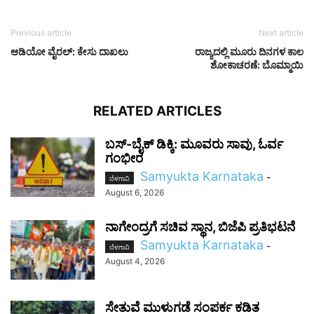
Previous article
Next article
ಆಡಿಯೋ ವೈರಲ್: ಕೇಸು ದಾಖಲು
ರಾಜ್ಯದಲ್ಲಿ ಮೂರು ದಿನಗಳ ಕಾಲ
ಶೋಕಾಚರಣೆ: ಬೊಮ್ಮಾಯಿ
RELATED ARTICLES
ಬಸ್-ಬೈಕ್ ಡಿಕ್ಕಿ: ಮೂವರು ಸಾವು, ಓರ್ವ
ಗಂಭೀರ
Samyukta Karnataka
-
ಬೆಳಗಾವಿ
August 6, 2026
ನಾಗೇಂದ್ರಗೆ ಸಚಿವ ಸ್ಥಾನ, ಬಿಜೆಪಿ ಪ್ರತಿಭಟನೆ
Samyukta Karnataka
-
ಬೆಳಗಾವಿ
August 4, 2026
ಸೇತುವೆ ಮುಳುಗಡೆ ಸಂಪರ್ಕ ಕಡಿತ