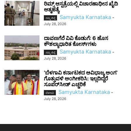
ರಿಮ್ಸ್ ಆಸ್ಪತ್ರೆಯಲ್ಲಿ ವಿಚಾರಣಾಧೀನ ಖೈದಿ
ಆತ್ಮಹತ್ಯೆ
Samyukta Karnataka
-
ನಮ್ಮ ಜಿಲ್ಲೆ
July 28, 2026
ದಾವಣಗೆರೆ ವಿವಿ ಕೊಡುಗೆ: 6 ಹೊಸ
ಕೌಶಲ್ಯಾಧಾರಿತ ಕೋರ್ಸ್‌ಗಳು
Samyukta Karnataka
-
ನಮ್ಮ ಜಿಲ್ಲೆ
July 28, 2026
‘ಬೆಳಗಾವಿ ಕರ್ನಾಟಕದ ಅವಿಭಾಜ್ಯ ಅಂಗ’
ಗೊತ್ತುವಳಿ ಅಂಗೀಕರಿಸಿ: ಇಲ್ಲದಿದ್ದರೆ
ಸೂಪರ್‌ಸೀಡ್ ಎಚ್ಚರಿಕೆ
Samyukta Karnataka
-
ಬೆಳಗಾವಿ
July 28, 2026