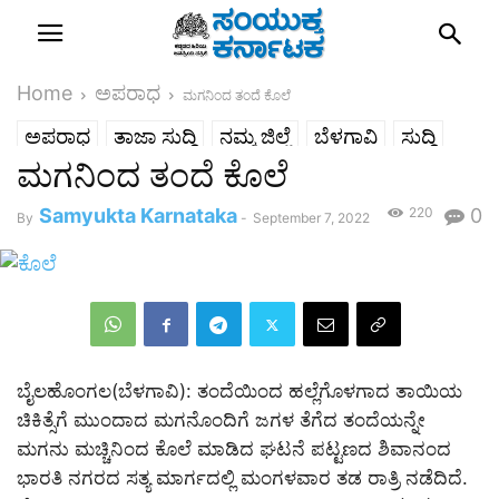
Home
ಅಪರಾಧ
ಮಗನಿಂದ ತಂದೆ ಕೊಲೆ
ಅಪರಾಧ
ತಾಜಾ ಸುದ್ದಿ
ನಮ್ಮ ಜಿಲ್ಲೆ
ಬೆಳಗಾವಿ
ಸುದ್ದಿ
ಮಗನಿಂದ ತಂದೆ ಕೊಲೆ
Samyukta Karnataka
220
0
By
-
September 7, 2022
ಬೈಲಹೊಂಗಲ(ಬೆಳಗಾವಿ): ತಂದೆಯಿಂದ ಹಲ್ಲೆಗೊಳಗಾದ ತಾಯಿಯ
ಚಿಕಿತ್ಸೆಗೆ ಮುಂದಾದ ಮಗನೊಂದಿಗೆ ಜಗಳ ತೆಗೆದ ತಂದೆಯನ್ನೇ
ಮಗನು ಮಚ್ಚಿನಿಂದ ಕೊಲೆ ಮಾಡಿದ ಘಟನೆ ಪಟ್ಟಣದ ಶಿವಾನಂದ
ಭಾರತಿ ನಗರದ ಸತ್ಯ ಮಾರ್ಗದಲ್ಲಿ ಮಂಗಳವಾರ ತಡ ರಾತ್ರಿ ನಡೆದಿದೆ.