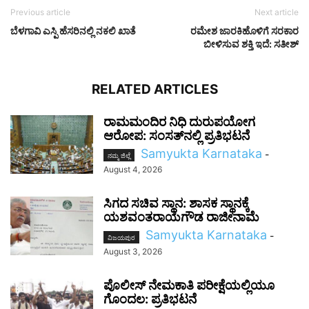
Previous article
Next article
ಬೆಳಗಾವಿ ಎಸ್ಪಿ ಹೆಸರಿನಲ್ಲಿ ನಕಲಿ ಖಾತೆ
ರಮೇಶ ಜಾರಕಿಹೊಳಿಗೆ ಸರಕಾರ
ಬೀಳಿಸುವ ಶಕ್ತಿ ಇದೆ: ಸತೀಶ್‌
RELATED ARTICLES
ರಾಮಮಂದಿರ ನಿಧಿ ದುರುಪಯೋಗ
ಆರೋಪ: ಸಂಸತ್‌ನಲ್ಲಿ ಪ್ರತಿಭಟನೆ
Samyukta Karnataka
-
ನಮ್ಮ ಜಿಲ್ಲೆ
August 4, 2026
ಸಿಗದ ಸಚಿವ ಸ್ಥಾನ: ಶಾಸಕ ಸ್ಥಾನಕ್ಕೆ
ಯಶವಂತರಾಯಗೌಡ ರಾಜೀನಾಮೆ
Samyukta Karnataka
-
ವಿಜಯಪುರ
August 3, 2026
ಪೊಲೀಸ್ ನೇಮಕಾತಿ ಪರೀಕ್ಷೆಯಲ್ಲಿಯೂ
ಗೊಂದಲ: ಪ್ರತಿಭಟನೆ