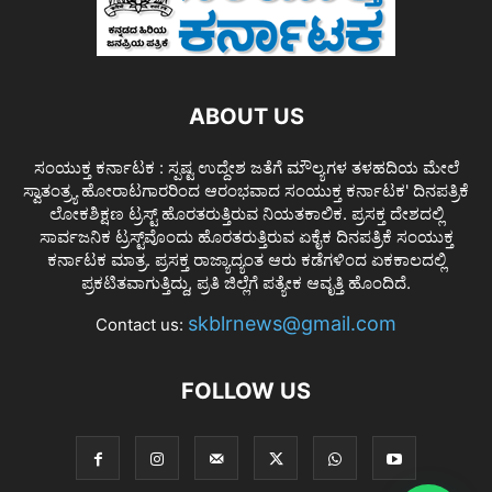
ABOUT US
ಸಂಯುಕ್ತ ಕರ್ನಾಟಕ : ಸ್ಪಷ್ಟ ಉದ್ದೇಶ ಜತೆಗೆ ಮೌಲ್ಯಗಳ ತಳಹದಿಯ ಮೇಲೆ
ಸ್ವಾತಂತ್ರ್ಯ ಹೋರಾಟಗಾರರಿಂದ ಆರಂಭವಾದ ಸಂಯುಕ್ತ ಕರ್ನಾಟಕ' ದಿನಪತ್ರಿಕೆ
ಲೋಕಶಿಕ್ಷಣ ಟ್ರಸ್ಟ್ ಹೊರತರುತ್ತಿರುವ ನಿಯತಕಾಲಿಕ. ಪ್ರಸಕ್ತ ದೇಶದಲ್ಲಿ
ಸಾರ್ವಜನಿಕ ಟ್ರಸ್ಟ್‌ವೊಂದು ಹೊರತರುತ್ತಿರುವ ಏಕೈಕ ದಿನಪತ್ರಿಕೆ ಸಂಯುಕ್ತ
ಕರ್ನಾಟಕ ಮಾತ್ರ. ಪ್ರಸಕ್ತ ರಾಜ್ಯಾದ್ಯಂತ ಆರು ಕಡೆಗಳಿಂದ ಏಕಕಾಲದಲ್ಲಿ
ಪ್ರಕಟಿತವಾಗುತ್ತಿದ್ದು, ಪ್ರತಿ ಜಿಲ್ಲೆಗೆ ಪತ್ಯೇಕ ಆವೃತ್ತಿ ಹೊಂದಿದೆ.
skblrnews@gmail.com
Contact us:
FOLLOW US