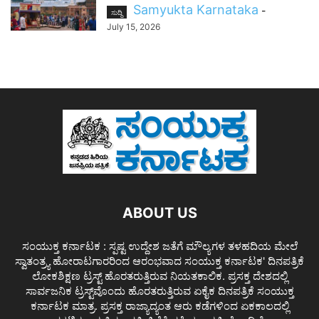
Samyukta Karnataka
-
ಸುದ್ದಿ
July 15, 2026
ABOUT US
ಸಂಯುಕ್ತ ಕರ್ನಾಟಕ : ಸ್ಪಷ್ಟ ಉದ್ದೇಶ ಜತೆಗೆ ಮೌಲ್ಯಗಳ ತಳಹದಿಯ ಮೇಲೆ
ಸ್ವಾತಂತ್ರ್ಯ ಹೋರಾಟಗಾರರಿಂದ ಆರಂಭವಾದ ಸಂಯುಕ್ತ ಕರ್ನಾಟಕ' ದಿನಪತ್ರಿಕೆ
ಲೋಕಶಿಕ್ಷಣ ಟ್ರಸ್ಟ್ ಹೊರತರುತ್ತಿರುವ ನಿಯತಕಾಲಿಕ. ಪ್ರಸಕ್ತ ದೇಶದಲ್ಲಿ
ಸಾರ್ವಜನಿಕ ಟ್ರಸ್ಟ್‌ವೊಂದು ಹೊರತರುತ್ತಿರುವ ಏಕೈಕ ದಿನಪತ್ರಿಕೆ ಸಂಯುಕ್ತ
ಕರ್ನಾಟಕ ಮಾತ್ರ. ಪ್ರಸಕ್ತ ರಾಜ್ಯಾದ್ಯಂತ ಆರು ಕಡೆಗಳಿಂದ ಏಕಕಾಲದಲ್ಲಿ