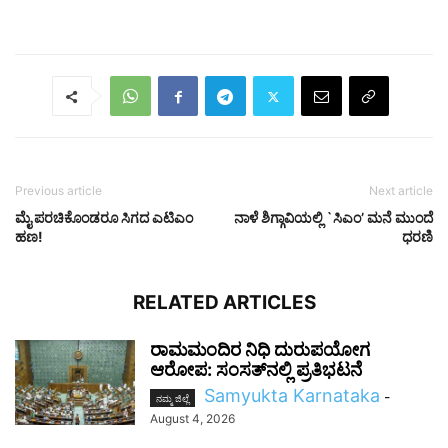
Previous article
Next article
ಮೈ ಪರಚಿಕೊಂಡರೂ ಸಿಗದ ಎಟಿಎಂ
ನಾಳೆ ಶಿಗ್ಗಾವಿಯಲ್ಲಿ `ಸಿಎಂ’ ಮನೆ ಮುಂದೆ
ಹಣ!
ಧರಣಿ
RELATED ARTICLES
ರಾಮಮಂದಿರ ನಿಧಿ ದುರುಪಯೋಗ
ಆರೋಪ: ಸಂಸತ್‌ನಲ್ಲಿ ಪ್ರತಿಭಟನೆ
Samyukta Karnataka
-
ನಮ್ಮ ಜಿಲ್ಲೆ
August 4, 2026