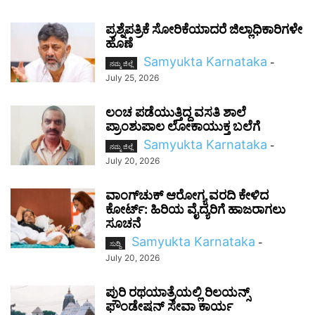
ಪ್ರಶ್ನೆಪತ್ರಿಕೆ ಸೋರಿಕೆಯಾದರೆ ಜಿಲ್ಲಾಧಿಕಾರಿಗಳೇ
ಹೊಣೆ
Samyukta Karnataka
-
ನಮ್ಮ ಜಿಲ್ಲೆ
July 25, 2026
ಲಂಚ ಪಡೆಯುತ್ತಿದ್ದ ವಸತಿ ಶಾಲೆ
ಪ್ರಾಂಶುಪಾಲ ಲೋಕಾಯುಕ್ತ ಬಲೆಗೆ
Samyukta Karnataka
-
ನಮ್ಮ ಜಿಲ್ಲೆ
July 20, 2026
ವಾಂಗ್‌ಚುಕ್ ಆರೋಗ್ಯ ವರದಿ ಕೇಳಿದ
ಕೋರ್ಟ್: ಹಿರಿಯ ವೈದ್ಯರಿಗೆ ಹಾಜರಾಗಲು
ಸೂಚನೆ
Samyukta Karnataka
-
ಸುದ್ದಿ
July 20, 2026
ಪುರಿ ರಥಯಾತ್ರೆಯಲ್ಲಿ ರಿಲಯನ್ಸ್
ಫೌಂಡೇಷನ್ ಸೇವಾ ಕಾರ್ಯ